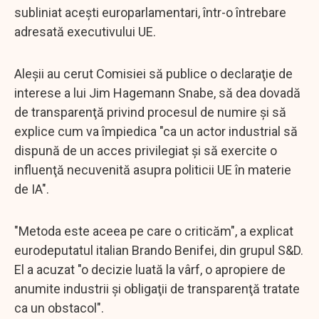
subliniat aceşti europarlamentari, într-o întrebare
adresată executivului UE.
Aleşii au cerut Comisiei să publice o declaraţie de
interese a lui Jim Hagemann Snabe, să dea dovadă
de transparenţă privind procesul de numire şi să
explice cum va împiedica "ca un actor industrial să
dispună de un acces privilegiat şi să exercite o
influenţă necuvenită asupra politicii UE în materie
de IA".
"Metoda este aceea pe care o criticăm", a explicat
eurodeputatul italian Brando Benifei, din grupul S&D.
El a acuzat "o decizie luată la vârf, o apropiere de
anumite industrii şi obligaţii de transparenţă tratate
ca un obstacol".