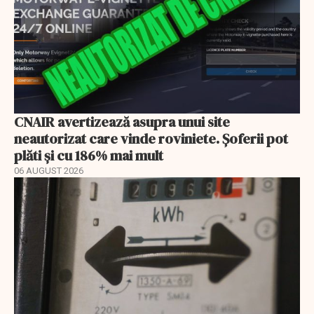
CNAIR avertizează asupra unui site
neautorizat care vinde roviniete. Șoferii pot
plăti și cu 186% mai mult
06 AUGUST 2026