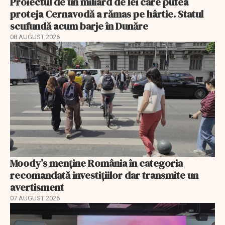
Proiectul de un miliard de lei care putea
proteja Cernavodă a rămas pe hârtie. Statul
scufundă acum barje în Dunăre
08 AUGUST 2026
Moody’s menține România în categoria
recomandată investițiilor dar transmite un
avertisment
07 AUGUST 2026