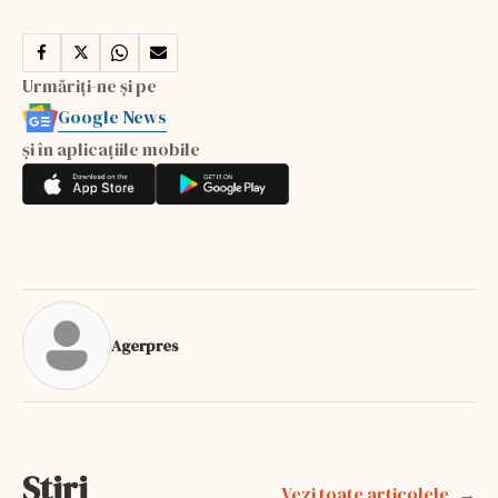
Urmăriți-ne și pe
Google News
și în aplicațiile mobile
Agerpres
Stiri
Vezi toate articolele