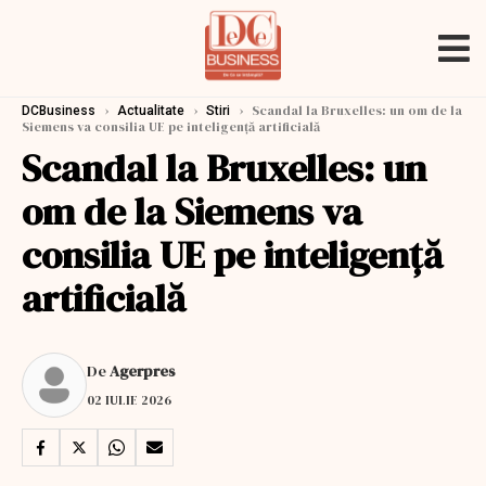
›
›
›
Scandal la Bruxelles: un om de la
DCBusiness
Actualitate
Stiri
Siemens va consilia UE pe inteligență artificială
Scandal la Bruxelles: un
om de la Siemens va
consilia UE pe inteligență
artificială
De
Agerpres
02 IULIE 2026