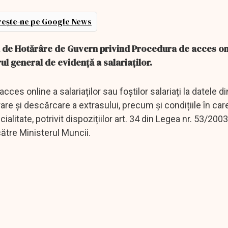
ește-ne pe Google News
ul de Hotărâre de Guvern privind Procedura de acces on
trul general de evidență a salariaților.
es online a salariaților sau foștilor salariați la datele di
are și descărcare a extrasului, precum și condițiile în car
itate, potrivit dispozițiilor art. 34 din Legea nr. 53/200
către Ministerul Muncii.