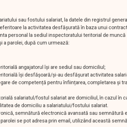
ariatului sau fostului salariat, la datele din registrul gener
referitoare la activitatea desfășurată în baza unui contract
nta personal la sediul inspectoratului teritorial de muncă
r și a parolei, după cum urmează:
ritorială angajatorul își are sediul sau domiciliul;
ritorială își desfășoară/și-au desfășurat activitatea salaria
elegare de competență pentru înființarea, completarea și t
orială salariatul/fostul salariat are domiciliul, în cazul în 
itatea de domiciliu a salariatului/fostului salariat.
lectronică, semnătură electronică avansată sau semnătură 
 a parolei se pot adresa prin email, utilizând această semnă