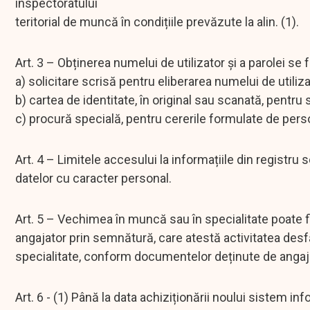
inspectoratului
teritorial de muncă în condițiile prevăzute la alin. (1).
Art. 3 – Obținerea numelui de utilizator și a parolei s
a) solicitare scrisă pentru eliberarea numelui de utiliz
b) cartea de identitate, în original sau scanată, pentru si
c) procură specială, pentru cererile formulate de persoa
Art. 4 – Limitele accesului la informațiile din registru
datelor cu caracter personal.
Art. 5 – Vechimea în muncă sau în specialitate poate f
angajator prin semnătură, care atestă activitatea desfăș
specialitate, conform documentelor deținute de angaj
Art. 6 - (1) Până la data achiziționării noului sistem inf