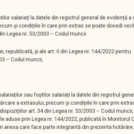
lor salariați la datele din registrul general de evidență a sa
ecum și condițiile în care prin extras se poate dovedi vec
4 din Legea nr. 53/2003 – Codul muncii
, republicată, și ale art. II din Legea nr. 144/2022 pentru
003 – Codul muncii,
riaților sau foștilor salariați la datele din registrul gene
ărcare a extrasului, precum și condițiile în care prin extr
ispozițiilor art. 34 din Legea nr. 53/2003 – Codul muncii,
le aduse prin Legea nr. 144/2022, publicată în Monitorul Of
în anexa care face parte integrantă din prezenta hotărâre.