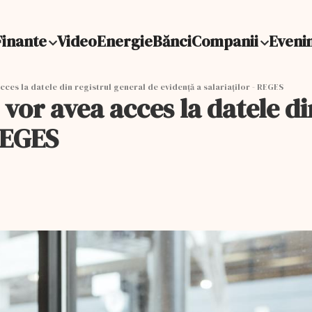
Finante
Video
Energie
Bănci
Companii
Eveni
a acces la datele din registrul general de evidență a salariaților - REGES
ați vor avea acces la datele 
 REGES