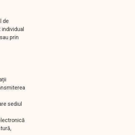
al de
 individual
 sau prin
ții
ransmiterea
care sediul
electronică
tură,