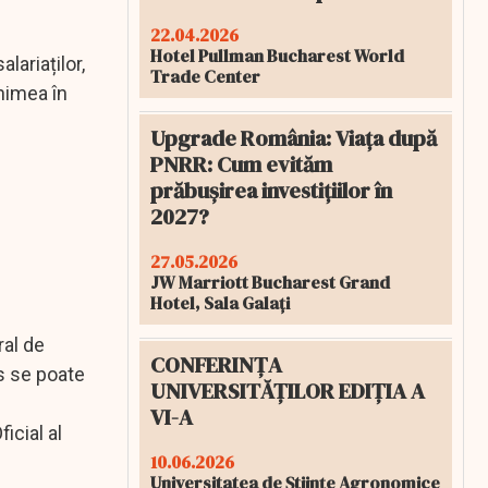
22.04.2026
Hotel Pullman Bucharest World
lariaților,
Trade Center
himea în
Upgrade România: Viața după
PNRR: Cum evităm
prăbușirea investițiilor în
2027?
27.05.2026
JW Marriott Bucharest Grand
Hotel, Sala Galați
ral de
CONFERINȚA
as se poate
UNIVERSITĂȚILOR EDIȚIA A
VI-A
icial al
10.06.2026
Universitatea de Științe Agronomice