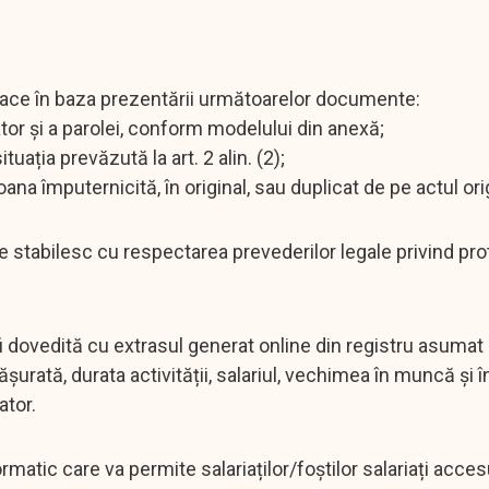
e face în baza prezentării următoarelor documente:
ator și a parolei, conform modelului din anexă;
tuația prevăzută la art. 2 alin. (2);
na împuternicită, în original, sau duplicat de pe actul orig
 se stabilesc cu respectarea prevederilor legale privind pro
i dovedită cu extrasul generat online din registru asumat
urată, durata activității, salariul, vechimea în muncă și î
ator.
ormatic care va permite salariaților/foștilor salariați acces