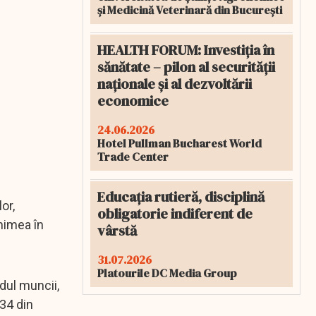
și Medicină Veterinară din București
HEALTH FORUM: Investiția în
sănătate – pilon al securității
naționale și al dezvoltării
economice
24.06.2026
Hotel Pullman Bucharest World
Trade Center
Educația rutieră, disciplină
or,
obligatorie indiferent de
himea în
vârstă
31.07.2026
Platourile DC Media Group
dul muncii,
34 din