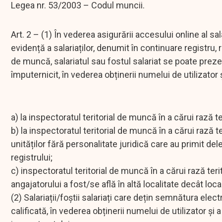
Legea nr. 53/2003 – Codul muncii.
Art. 2 – (1) În vederea asigurării accesului online al sal
evidență a salariaților, denumit în continuare registru, 
de muncă, salariatul sau fostul salariat se poate preze
împuternicit, în vederea obținerii numelui de utilizato
a) la inspectoratul teritorial de muncă în a cărui rază te
b) la inspectoratul teritorial de muncă în a cărui rază te
unităților fără personalitate juridică care au primit d
registrului;
c) inspectoratul teritorial de muncă în a cărui rază terit
angajatorului a fost/se află în altă localitate decât local
(2) Salariații/foștii salariați care dețin semnătura e
calificată, în vederea obținerii numelui de utilizator și