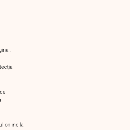
inal.
tecția
 de
n
ul online la