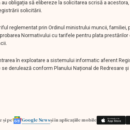
 au obligația să elibereze la solicitarea scrisă a acestora,
istrării solicitării.
ful reglementat prin Ordinul ministrului muncii, familiei, 
probarea Normativului cu tarifele pentru plata prestărilor 
cii.
ntrarea în exploatare a sistemului informatic aferent Regis
re se derulează conform Planului Național de Redresare și 
Google News
e și pe
și în aplicațiile mobile