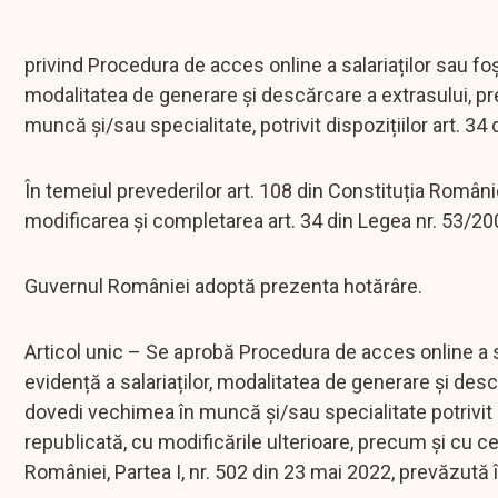
privind Procedura de acces online a salariaților sau foști
modalitatea de generare și descărcare a extrasului, pr
muncă și/sau specialitate, potrivit dispozițiilor art. 3
În temeiul prevederilor art. 108 din Constituția României
modificarea și completarea art. 34 din Legea nr. 53/2
Guvernul României adoptă prezenta hotărâre.
Articol unic – Se aprobă Procedura de acces online a sala
evidență a salariaților, modalitatea de generare și desc
dovedi vechimea în muncă și/sau specialitate potrivit d
republicată, cu modificările ulterioare, precum şi cu ce
României, Partea I, nr. 502 din 23 mai 2022, prevăzută 