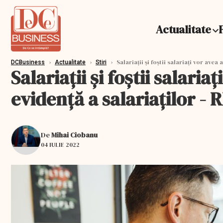
Actualitate
›
›
›
Salariații şi foștii salariați vor ave
DCBusiness
Actualitate
Stiri
Salariații şi foștii salari
evidență a salariaților -
De
Mihai Ciobanu
04 IULIE 2022