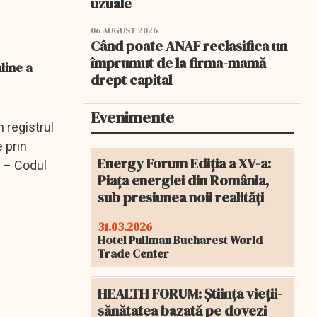
uzuale
06 AUGUST 2026
Când poate ANAF reclasifica un
împrumut de la firma-mamă
line a
drept capital
Evenimente
n registrul
e prin
Energy Forum Ediția a XV-a:
3 – Codul
Piața energiei din România,
sub presiunea noii realități
31.03.2026
Hotel Pullman Bucharest World
Trade Center
HEALTH FORUM: Știința vieții-
sănătatea bazată pe dovezi