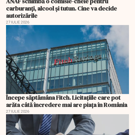
ANAF schimbă o comisie-cheie pentru
carburanți, alcool și tutun. Cine va decide
autorizările
27 IULIE 2026
Începe săptămâna Fitch. Licitațiile care pot
arăta câtă încredere mai are piața în România
27 IULIE 2026