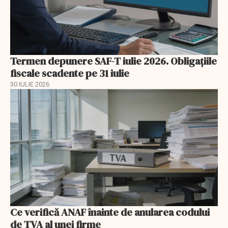
Termen depunere SAF-T iulie 2026. Obligațiile
fiscale scadente pe 31 iulie
30 IULIE 2026
Ce verifică ANAF înainte de anularea codului
de TVA al unei firme