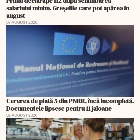
Prima declarație 112 după schimbarea
salariului minim. Greșelile care pot apărea în
august
03 AUGUST 2026
Cererea de plată 5 din PNRR, încă incompletă.
Documentele lipsesc pentru 11 jaloane
02 AUGUST 2026