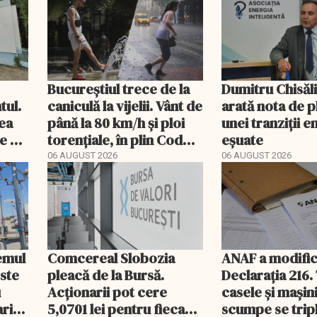
Hidroelectrica și
programul pentru di
Bucureștiul trece de la
Dumitru Chisăl
tul.
caniculă la vijelii. Vânt de
arată nota de p
rea
până la 80 km/h și ploi
unei tranziții 
e a
torențiale, în plin Cod
eșuate
portocaliu
06 AUGUST 2026
06 AUGUST 2026
temul
Comcereal Slobozia
ANAF a modific
este
pleacă de la Bursă.
Declarația 216.
u
Acționarii pot cere
casele și mașin
rii
5,0701 lei pentru fiecare
scumpe se trip