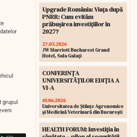
Upgrade România: Viața după
PNRR: Cum evităm
prăbușirea investițiilor în
te
2027?
 datelor
27.05.2026
JW Marriott Bucharest Grand
Hotel, Sala Galați
CONFERINȚA
ehicul
UNIVERSITĂȚILOR EDIȚIA A
VI-A
10.06.2026
t grupul.
Universitatea de Științe Agronomice
eveni
și Medicină Veterinară din București
HEALTH FORUM: Investiția în
sănătate – pilon al securității