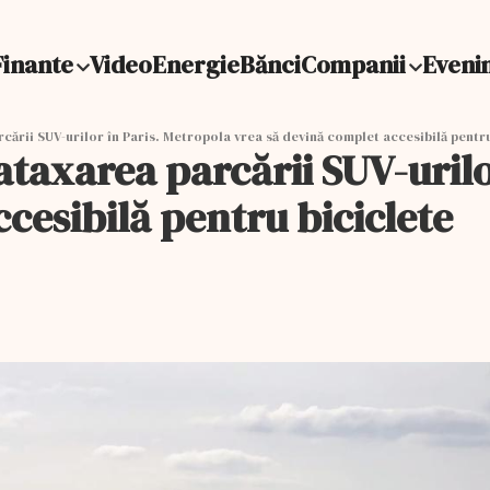
Finante
Video
Energie
Bănci
Companii
Eveni
rii SUV-urilor în Paris. Metropola vrea să devină complet accesibilă pentru
axarea parcării SUV-urilor
cesibilă pentru biciclete