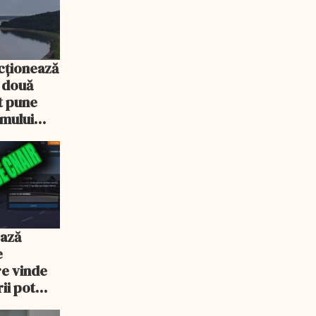
cționează
e două
ot pune
emului
ează
e
re vinde
ii pot
% mai mult