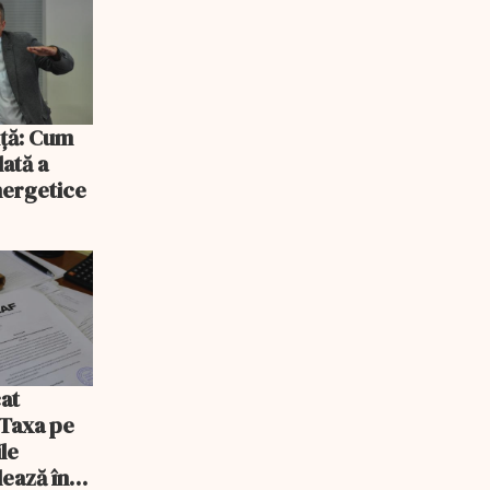
iță: Cum
lată a
energetice
at
 Taxa pe
ile
lează în