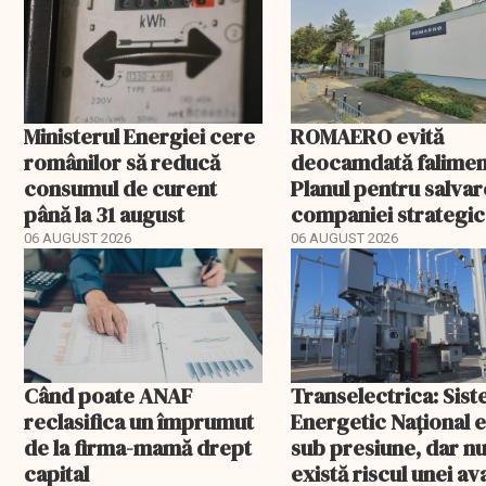
Ministerul Energiei cere
ROMAERO evită
românilor să reducă
deocamdată falimen
consumul de curent
Planul pentru salva
până la 31 august
companiei strategic
fost confirmat
06 AUGUST 2026
06 AUGUST 2026
Când poate ANAF
Transelectrica: Sis
reclasifica un împrumut
Energetic Național 
de la firma-mamă drept
sub presiune, dar n
capital
există riscul unei ava