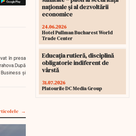
naționale și al dezvoltării
economice
24.06.2026
Hotel Pullman Bucharest World
Trade Center
Educația rutieră, disciplină
ivat în presa
obligatorie indiferent de
 Prahova.După
vârstă
 Business şi
31.07.2026
Platourile DC Media Group
rticolele