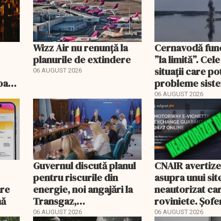
Wizz Air nu renunță la
Cernavodă fun
planurile de extindere
”la limită”. Cel
situații care p
06 AUGUST 2026
roape
probleme sist
bate
energetic
06 AUGUST 2026
Guvernul discută planul
CNAIR avertiz
pentru riscurile din
asupra unui sit
are
energie, noi angajări la
neautorizat ca
nă
Transgaz,
roviniete. Șofer
Transelectrica și
plăti și cu 186
06 AUGUST 2026
06 AUGUST 2026