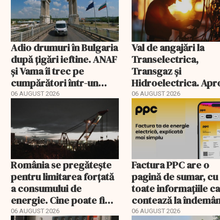
Adio drumuri în Bulgaria
Val de angajări la
după țigări ieftine. ANAF
Transelectrica,
și Vama îi trec pe
Transgaz și
cumpărători într-un
Hidroelectrica. Ap
registru electronic
400 de posturi apro
06 AUGUST 2026
06 AUGUST 2026
România se pregătește
Factura PPC are o
pentru limitarea forțată
pagină de sumar, cu
a consumului de
toate informațiile c
energie. Cine poate fi
contează la îndemâ
deconectat
06 AUGUST 2026
06 AUGUST 2026