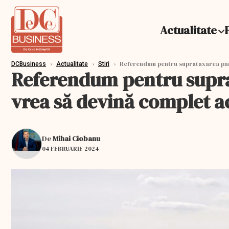
Actualitate
›
›
›
Referendum pentru suprataxarea parcă
DCBusiness
Actualitate
Stiri
Referendum pentru suprat
vrea să devină complet ac
De
Mihai Ciobanu
04 FEBRUARIE 2024