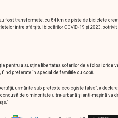
 au fost transformate, cu 84 km de piste de biciclete crea
letelor între sfârșitul blocărilor COVID-19 și 2023, potrivit
ie pentru a susține libertatea șoferilor de a folosi orice v
fiind preferate în special de familiile cu copii.
tății, urmărite sub pretexte ecologiste false", a declara
condusă de o minoritate ultra-urbană și anti-mașină va d
așe."