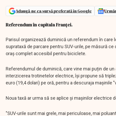
Adaugă-ne ca sursă preferată în Google
Urmăr
Referendum în capitala Franţei.
Parisul organizează duminică un referendum în care loc
suprataxă de parcare pentru SUV-urile, pe măsură ce c
oraș complet accesibil pentru biciclete.
Referendumul de duminică, care vine mai puțin de un an
interzicerea trotinetelor electrice, își propune să tripl
euro (19,4 dolari) pe oră, pentru a descuraja mașinile "
Noua taxă ar urma să se aplice și mașinilor electrice d
"SUV-urile sunt mai grele, mai periculoase, mai poluan