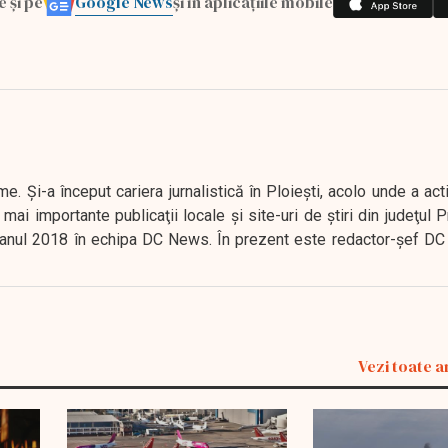
Google News
e și pe
și în aplicațiile mobile
. Şi-a început cariera jurnalistică în Ploieşti, acolo unde a act
mai importante publicaţii locale şi site-uri de ştiri din judeţul
 în anul 2018 în echipa DC News. În prezent este redactor-şef DC
Vezi toate a