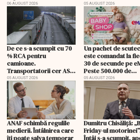
majore
06 AUGUST 2026
05 AUGUST 2026
De ce s-a scumpit cu 70
Un pachet de scute
% RCA pentru
este comandat la fi
camioane.
30 de secunde pe e
Transportatorii cer ASF
Peste 500.000 de
să publice tarifele
comenzi pentru
05 AUGUST 2026
05 AUGUST 2026
bebeluși au fost cu
livrare a doua
ANAF schimbă regulile
Dumitru Chisăliță: „
medierii. Întâlnirea care
Friday-ul motorinei”
îți poate salva temporar
Întâi s-a scumpit, ap