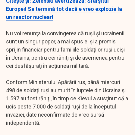
Citeşte şi:
Zelenski avertizează: Sfârşitul
Europei! Se termină tot dacă e vreo explozie la
un reactor nuclear!
Nu voi renunţa la convingerea că ruşii şi ucrainenii
sunt un singur popor, a mai spus el şi a promis
sprijin financiar pentru familiile soldaţilor ruşi ucişi
în Ucraina, pentru cei răniţi şi de asemenea pentru
cei desfăşuraţi în acţiunea militară.
Conform Ministerului Apărării rus, până miercuri
498 de soldaţi ruşi au murit în luptele din Ucraina şi
1.597 au fost răniţi, în timp ce Kievul a susţinut că a
ucis peste 7.000 de soldaţi ruşi de la începutul
invaziei, date neconfirmate de vreo sursă
independentă.