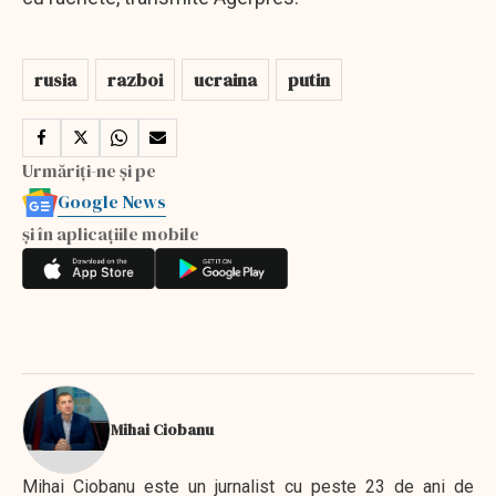
rusia
razboi
ucraina
putin
Urmăriți-ne și pe
Google News
și în aplicațiile mobile
Mihai Ciobanu
Mihai Ciobanu este un jurnalist cu peste 23 de ani de