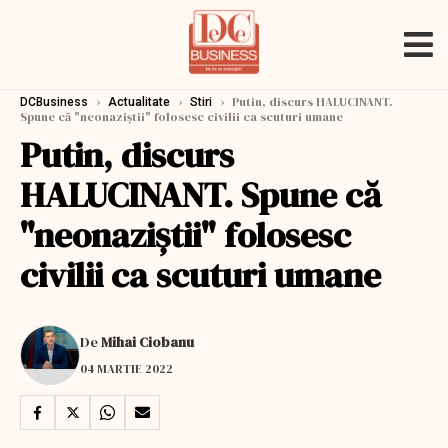
›
›
›
Putin, discurs HALUCINANT.
DCBusiness
Actualitate
Stiri
Spune că "neonaziştii" folosesc civilii ca scuturi umane
Putin, discurs
HALUCINANT. Spune că
"neonaziştii" folosesc
civilii ca scuturi umane
De
Mihai Ciobanu
04 MARTIE 2022