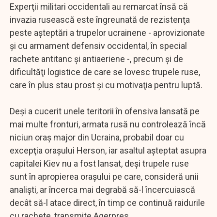
Experţii militari occidentali au remarcat însă că
invazia rusească este îngreunată de rezistenţa
peste aşteptări a trupelor ucrainene - aprovizionate
şi cu armament defensiv occidental, în special
rachete antitanc şi antiaeriene -, precum şi de
dificultăţi logistice de care se lovesc trupele ruse,
care în plus stau prost şi cu motivaţia pentru luptă.
Deşi a cucerit unele teritorii în ofensiva lansată pe
mai multe fronturi, armata rusă nu controlează încă
niciun oraş major din Ucraina, probabil doar cu
excepţia oraşului Herson, iar asaltul aşteptat asupra
capitalei Kiev nu a fost lansat, deşi trupele ruse
sunt în apropierea oraşului pe care, consideră unii
analişti, ar încerca mai degrabă să-l încercuiască
decât să-l atace direct, în timp ce continuă raidurile
cu rachete, transmite Agerpres.