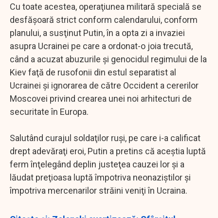
Cu toate acestea, operaţiunea militară specială se
desfăşoară strict conform calendarului, conform
planului, a susţinut Putin, în a opta zi a invaziei
asupra Ucrainei pe care a ordonat-o joia trecută,
când a acuzat abuzurile şi genocidul regimului de la
Kiev faţă de rusofonii din estul separatist al
Ucrainei şi ignorarea de către Occident a cererilor
Moscovei privind crearea unei noi arhitecturi de
securitate în Europa.
Salutând curajul soldaţilor ruşi, pe care i-a calificat
drept adevăraţi eroi, Putin a pretins că aceştia luptă
ferm înţelegând deplin justeţea cauzei lor şi a
lăudat preţioasa luptă împotriva neonaziştilor şi
împotriva mercenarilor străini veniţi în Ucraina.