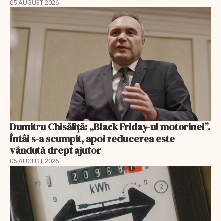
05 AUGUST 2026
Dumitru Chisăliță: „Black Friday-ul motorinei”.
Întâi s-a scumpit, apoi reducerea este
vândută drept ajutor
05 AUGUST 2026