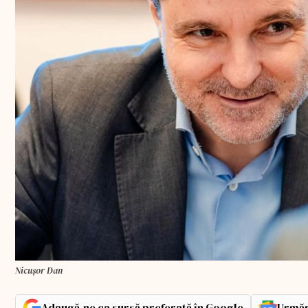
Nicuşor Dan
Adaugă-ne ca sursă preferată în Google
Urmăr