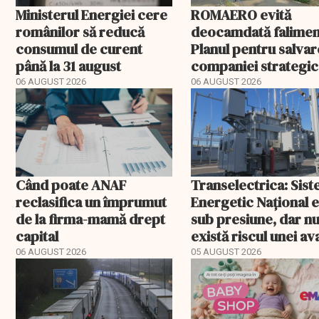
Ministerul Energiei cere
ROMAERO evită
românilor să reducă
deocamdată falimen
consumul de curent
Planul pentru salva
până la 31 august
companiei strategic
fost confirmat
06 AUGUST 2026
06 AUGUST 2026
Când poate ANAF
Transelectrica: Sis
reclasifica un împrumut
Energetic Național 
de la firma-mamă drept
sub presiune, dar n
capital
există riscul unei ava
majore
06 AUGUST 2026
05 AUGUST 2026