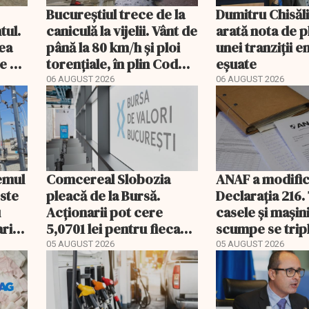
Bucureștiul trece de la
Dumitru Chisăl
tul.
caniculă la vijelii. Vânt de
arată nota de p
rea
până la 80 km/h și ploi
unei tranziții 
e a
torențiale, în plin Cod
eșuate
portocaliu
06 AUGUST 2026
06 AUGUST 2026
temul
Comcereal Slobozia
ANAF a modific
este
pleacă de la Bursă.
Declarația 216.
u
Acționarii pot cere
casele și mașin
rii
5,0701 lei pentru fiecare
scumpe se trip
acțiune
2026
05 AUGUST 2026
05 AUGUST 2026