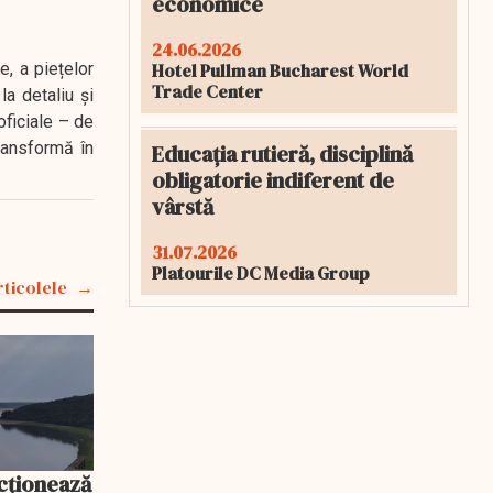
economice
24.06.2026
Hotel Pullman Bucharest World
e, a piețelor
Trade Center
a detaliu și
oficiale – de
transformă în
Educația rutieră, disciplină
obligatorie indiferent de
vârstă
31.07.2026
Platourile DC Media Group
rticolele
cționează