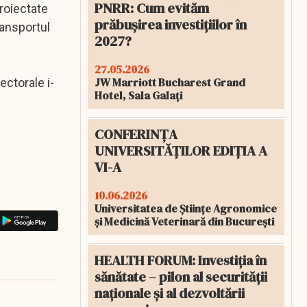
PNRR: Cum evităm
Proiectate
prăbușirea investițiilor în
ansportul
2027?
27.05.2026
JW Marriott Bucharest Grand
ectorale i-
Hotel, Sala Galați
CONFERINȚA
UNIVERSITĂȚILOR EDIȚIA A
VI-A
10.06.2026
Universitatea de Științe Agronomice
și Medicină Veterinară din București
HEALTH FORUM: Investiția în
sănătate – pilon al securității
naționale și al dezvoltării