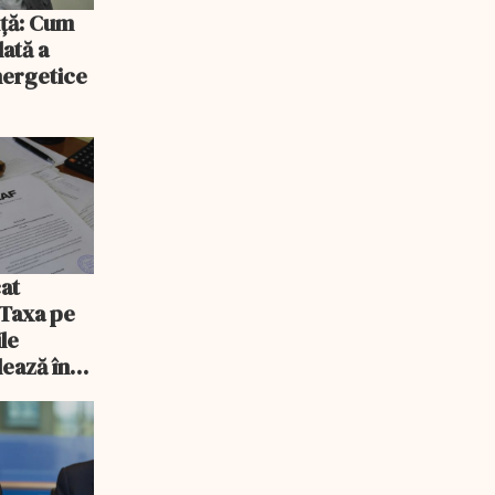
iță: Cum
lată a
energetice
at
 Taxa pe
ile
lează în