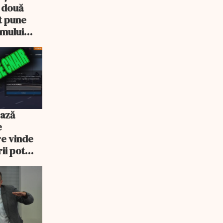
e două
ot pune
emului
ează
e
re vinde
ii pot
% mai mult