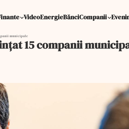
Finante
Video
Energie
Bănci
Companii
Eveni
mpanii municipale
iinţat 15 companii municip