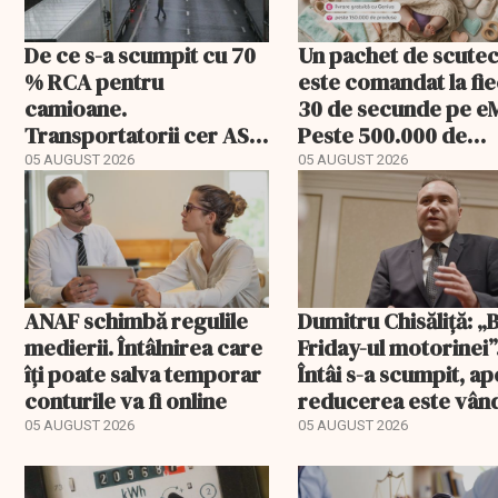
De ce s-a scumpit cu 70
Un pachet de scute
% RCA pentru
este comandat la fi
camioane.
30 de secunde pe e
Transportatorii cer ASF
Peste 500.000 de
să publice tarifele
comenzi pentru
05 AUGUST 2026
05 AUGUST 2026
bebeluși au fost cu
livrare a doua
ANAF schimbă regulile
Dumitru Chisăliță: „
medierii. Întâlnirea care
Friday-ul motorinei”
îți poate salva temporar
Întâi s-a scumpit, ap
conturile va fi online
reducerea este vân
drept ajutor
05 AUGUST 2026
05 AUGUST 2026