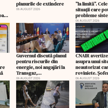
planurile de extindere
”la limită”. Cel
situații care p
06 AUGUST 2026
roape
probleme sist
bate
energetic
06 AUGUST 2026
Guvernul discută planul
CNAIR avertiz
pentru riscurile din
asupra unui sit
are
energie, noi angajări la
neautorizat ca
nă
Transgaz,
roviniete. Șofer
Transelectrica și
plăti și cu 186
06 AUGUST 2026
06 AUGUST 2026
Hidroelectrica și
programul pentru di