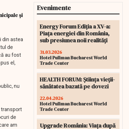
Evenimente
icipale şi
Energy Forum Ediția a XV-a:
Piața energiei din România,
sub presiunea noii realități
i din astea
tul de
31.03.2026
că au fost
Hotel Pullman Bucharest World
spus el,
Trade Center
HEALTH FORUM: Știința vieții-
sănătatea bazată pe dovezi
public, nu
22.04.2026
Hotel Pullman Bucharest World
Trade Center
 transport
ocuri de
Upgrade România: Viața după
 care am