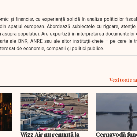
 și financiar, cu experiență solidă în analiza politicilor fiscal
in spațiul european. Abordează subiectele cu rigoare, atenție l
i asupra populației. Are expertiză în interpretarea documentelor 
oarte ale BNR, ANRE sau ale altor instituții-cheie – pe care le 
interesat de economie, companii și politici publice.
Vezi toate a
Wizz Air nu renunță la
Cernavodă fun