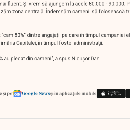
mai fluent. Şi vrem să ajungem la acele 80.000 - 90.000. 
lizăm zona centrală. Îndemnăm oamenii să folosească tr
t "cam 80%" dintre angajaţii pe care în timpul campaniei el
măria Capitalei, în timpul fostei administraţii.
0% au plecat din oameni", a spus Nicuşor Dan.
Google News
e și pe
și în aplicațiile mobile