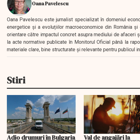
Oana Pavelescu
Oana Pavelescu este jurnalist specializat în domeniul economic
energetice și a evoluțiilor macroeconomice din România și d
orientare către impactul concret asupra mediului de afaceri ș
la acte normative publicate în Monitorul Oficial până la rap
materiale clare, bine structurate și relevante pentru publicul 
Stiri
Adio drumuri în Bulgaria
Val de angajări la