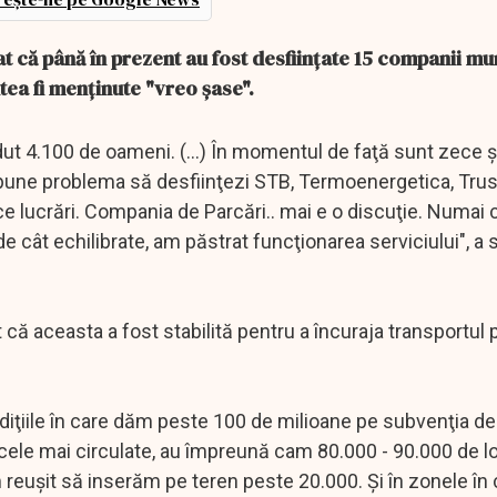
t că până în prezent au fost desfiinţate 15 companii mun
utea fi menţinute "vreo şase".
ut 4.100 de oameni. (...) În momentul de faţă sunt zece ş
pune problema să desfiinţezi STB, Termoenergetica, Trus
face lucrări. Compania de Parcări.. mai e o discuţie. Numai 
de cât echilibrate, am păstrat funcţionarea serviciului", a 
t că aceasta a fost stabilită pentru a încuraja transportul 
ndiţiile în care dăm peste 100 de milioane pe subvenţia de
 cele mai circulate, au împreună cam 80.000 - 90.000 de l
 reuşit să inserăm pe teren peste 20.000. Şi în zonele în