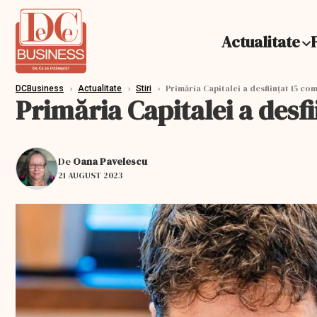
Actualitate
›
›
›
Primăria Capitalei a desfiinţat 15 co
DCBusiness
Actualitate
Stiri
Primăria Capitalei a desf
De
Oana Pavelescu
21 AUGUST 2023