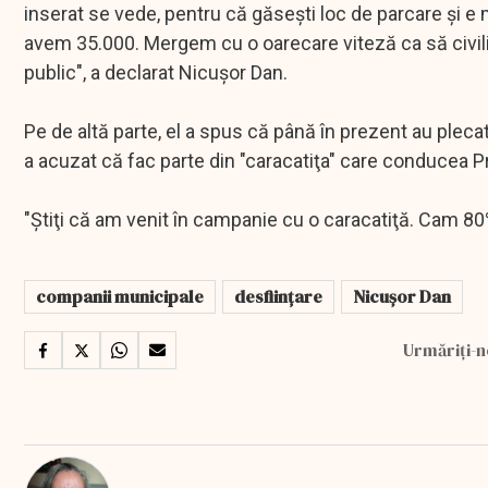
inserat se vede, pentru că găseşti loc de parcare şi e 
avem 35.000. Mergem cu o oarecare viteză ca să civi
public", a declarat Nicuşor Dan.
Pe de altă parte, el a spus că până în prezent au pleca
a acuzat că fac parte din "caracatiţa" care conducea Pri
"Ştiţi că am venit în campanie cu o caracatiţă. Cam 8
companii municipale
desființare
Nicușor Dan
Urmăriți-n