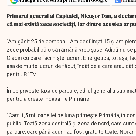
Primarul general al Capitalei, Nicuşor Dan, a declara
că mai există zece societăţi, iar dintre acestea ar p
"Am găsit 25 de companii. Am desfiinţat 15 şi am pierd
zece probabil că o să rămână vreo şase. Adică nu se 
Clădiri cu care faci nişte lucrări. Energetica, tot aşa, 
aşa de multe lucruri de făcut, încât cele care erau cât 
pentru B1Tv.
În ce priveşte taxa de parcare, edilul general a sublinia
pentru a creşte încasările Primăriei.
"Cam 1,5 milioane lei pe lună primeşte Primăria, în co
public. Toată zona centrală şi zona de nord, care sunt
parcare, care până acum au fost gratuite toate. Noi am