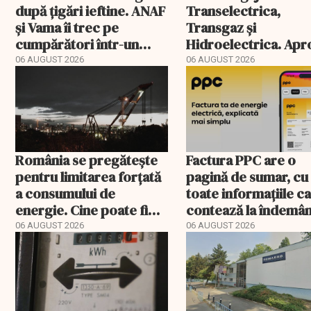
după țigări ieftine. ANAF
Transelectrica,
și Vama îi trec pe
Transgaz și
cumpărători într-un
Hidroelectrica. Ap
registru electronic
400 de posturi apro
06 AUGUST 2026
06 AUGUST 2026
România se pregătește
Factura PPC are o
pentru limitarea forțată
pagină de sumar, cu
a consumului de
toate informațiile c
energie. Cine poate fi
contează la îndemâ
deconectat
06 AUGUST 2026
06 AUGUST 2026