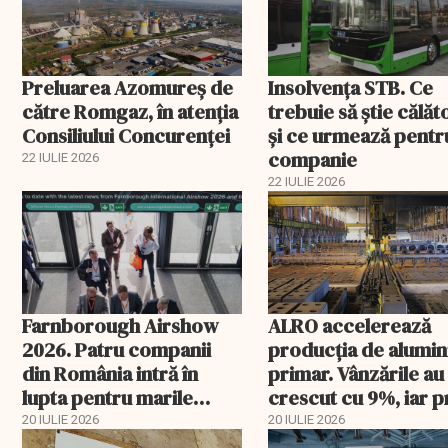
Preluarea Azomureş de
Insolvenţa STB. Ce
către Romgaz, în atenţia
trebuie să ştie călăto
Consiliului Concurenţei
şi ce urmează pentr
companie
22 IULIE 2026
22 IULIE 2026
Farnborough Airshow
ALRO accelerează
2026. Patru companii
producția de alumin
din România intră în
primar. Vânzările au
lupta pentru marile
crescut cu 9%, iar p
contracte din aviație și
metalului a urcat cu
20 IULIE 2026
20 IULIE 2026
apărare
peste 43%