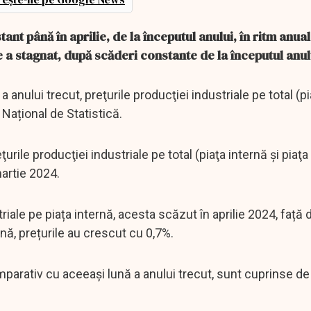
ant până în aprilie, de la începutul anului, în ritm anual
ce a stagnat, după scăderi constante de la începutul anul
a anului trecut, preţurile producţiei industriale pe total (p
 Național de Statistică.
eţurile producţiei industriale pe total (piaţa internă şi piaţ
martie 2024.
riale pe piața internă, acesta scăzut în aprilie 2024, față d
nă, prețurile au crescut cu 0,7%.
comparativ cu aceeași lună a anului trecut, sunt cuprinse de