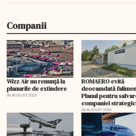
Companii
Wizz Air nu renunță la
ROMAERO evită
planurile de extindere
deocamdată falimen
Planul pentru salva
06 AUGUST 2026
companiei strategic
fost confirmat
06 AUGUST 2026