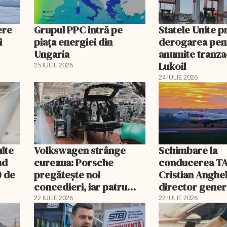
ere
Grupul PPC intră pe
Statele Unite 
i
piața energiei din
derogarea pen
Ungaria
anumite tranzac
Lukoil
25 IULIE 2026
24 IULIE 2026
ulte
Volkswagen strânge
Schimbare la
nd
cureaua: Porsche
conducerea T
0 de
pregătește noi
Cristian Anghel
concedieri, iar patru
director gener
fabrici din Germania
interimar. Bog
22 IULIE 2026
22 IULIE 2026
riscă închiderea
Costaș, revoca