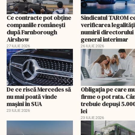
Ce contracte pot obține
Sindicatul TAROM c
companiile românești
verificarea legalități
după Farnborough
numirii directorului
Airshow
general interimar
27 IULIE 2026
26 IULIE 2026
De ce riscă Mercedes să
Obligația pe care m
nu mai poată vinde
firme o pot rata. Câ
mașini în SUA
trebuie depuși 5.00
lei
23 IULIE 2026
23 IULIE 2026