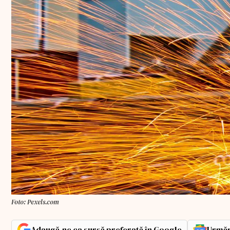
Foto: Pexels.com
Adaugă-ne ca sursă preferată în Google
Urmăr