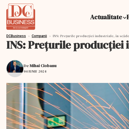
Actualitate
›
›
INS: Prețurile producției industriale, în scăde
DCBusiness
Companii
INS: Prețurile producției 
De
Mihai Ciobanu
04 IUNIE 2024