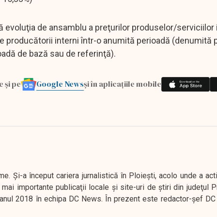
ă evoluţia de ansamblu a preţurilor produselor/serviciilor 
 de producătorii interni într-o anumită perioadă (denumită
oadă de bază sau de referinţă).
Google News
e și pe
și în aplicațiile mobile
. Şi-a început cariera jurnalistică în Ploieşti, acolo unde a act
mai importante publicaţii locale şi site-uri de ştiri din judeţul
 în anul 2018 în echipa DC News. În prezent este redactor-şef DC