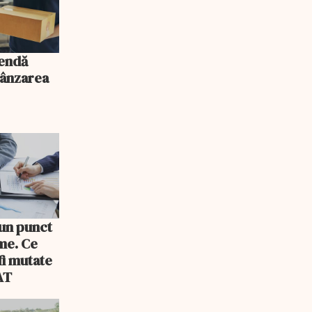
mendă
vânzarea
 un punct
rme. Ce
fi mutate
AT