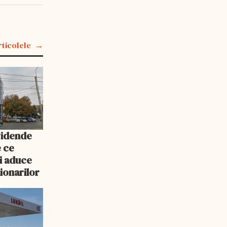
rticolele
vidende
e ce
i aduce
ționarilor