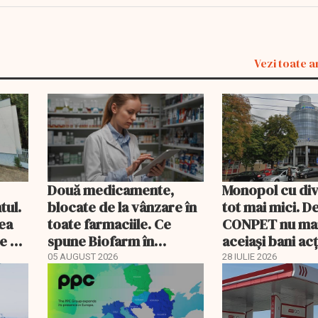
Vezi toate a
Două medicamente,
Monopol cu di
tul.
blocate de la vânzare în
tot mai mici. D
rea
toate farmaciile. Ce
CONPET nu ma
e a
spune Biofarm în
aceiași bani ac
documentul trimis BVB
05 AUGUST 2026
28 IULIE 2026