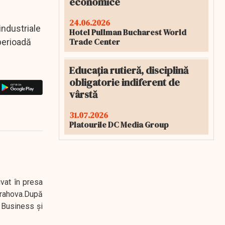
economice
24.06.2026
industriale
Hotel Pullman Bucharest World
Trade Center
 perioadă
Educația rutieră, disciplină
obligatorie indiferent de
vârstă
31.07.2026
Platourile DC Media Group
ivat în presa
 Prahova.După
 Business şi