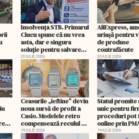
Insolvenţa STB. Primarul
AliExpress, a
rii
Ciucu spune că nu vrea
uriaşă pentru 
u
asta, dar e singura
de produse
soluţie pentru salvarea
contrafăcute
companiei
20 IULIE 2026
20 IULIE 2026
Ceasurile „ieftine” devin
Statul promite
iu
noua sursă de profit a
unic pentru fi
Casio. Modelele retro
proceduri pot 
rețul
compensează reculul G-
online prin PM
Shock din China
19 IULIE 2026
19 IULIE 2026