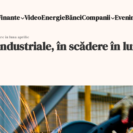
Finante
Video
Energie
Bănci
Companii
Eveni
re în luna aprilie
industriale, în scădere în lu