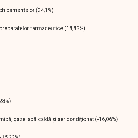
 echipamentelor (24,1%)
 preparatelor farmaceutice (18,83%)
,28%)
rmică, gaze, apă caldă şi aer condiţionat (-16,06%)
(-15,33%)