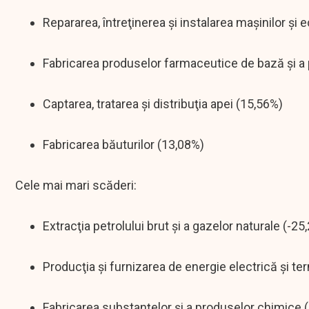
Repararea, întreţinerea şi instalarea maşinilor şi
Fabricarea produselor farmaceutice de bază şi a
Captarea, tratarea şi distribuţia apei (15,56%)
Fabricarea băuturilor (13,08%)
Cele mai mari scăderi:
Extracţia petrolului brut şi a gazelor naturale (-25
Producţia şi furnizarea de energie electrică şi te
Fabricarea substanţelor şi a produselor chimice 