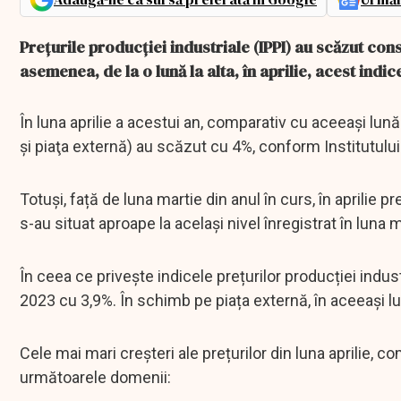
Prețurile producției industriale (IPPI) au scăzut const
asemenea, de la o lună la alta, în aprilie, acest indi
În luna aprilie a acestui an, comparativ cu aceeași lună 
şi piaţa externă) au scăzut cu 4%, conform Institutului
Totuși, față de luna martie din anul în curs, în aprilie pr
s-au situat aproape la acelaşi nivel înregistrat în luna 
În ceea ce privește indicele prețurilor producției indust
2023 cu 3,9%. În schimb pe piața externă, în aceeași lu
Cele mai mari creșteri ale prețurilor din luna aprilie, 
următoarele domenii: