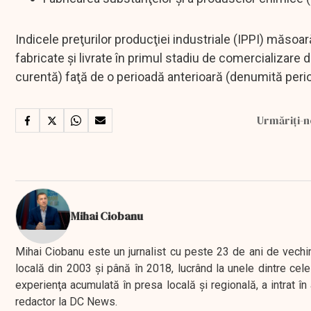
Indicele preţurilor producţiei industriale (IPPI) măsoar
fabricate şi livrate în primul stadiu de comercializare
curentă) faţă de o perioadă anterioară (denumită peri
Urmăriți-n
Mihai Ciobanu
Mihai Ciobanu este un jurnalist cu peste 23 de ani de vechime
locală din 2003 şi până în 2018, lucrând la unele dintre cele 
experienţa acumulată în presa locală şi regională, a intrat
redactor la DC News.