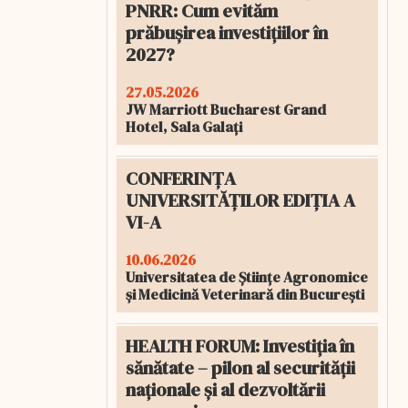
PNRR: Cum evităm
prăbușirea investițiilor în
2027?
27.05.2026
JW Marriott Bucharest Grand
Hotel, Sala Galați
CONFERINȚA
UNIVERSITĂȚILOR EDIȚIA A
VI-A
10.06.2026
Universitatea de Științe Agronomice
și Medicină Veterinară din București
HEALTH FORUM: Investiția în
sănătate – pilon al securității
naționale și al dezvoltării