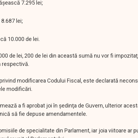
păşească 7.295 lei;
 8.687 lei;
scă 10.000 de lei.
00 de lei, 200 de lei din această sumă nu vor fi impozitaţi
a respectivă.
privind modificarea Codului Fiscal, este declarată neconst
le modificări.
ează a fi aprobat joi în şedinţa de Guvern, ulterior acesta
minică să fie depuse amendamentele.
siile de specialitate din Parlament, iar joia viitoare ar 