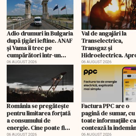
Adio drumuri în Bulgaria
Val de angajări la
după țigări ieftine. ANAF
Transelectrica,
și Vama îi trec pe
Transgaz și
cumpărători într-un
Hidroelectrica. Ap
registru electronic
400 de posturi apro
06 AUGUST 2026
06 AUGUST 2026
România se pregătește
Factura PPC are o
pentru limitarea forțată
pagină de sumar, cu
a consumului de
toate informațiile c
energie. Cine poate fi
contează la îndemâ
deconectat
06 AUGUST 2026
06 AUGUST 2026