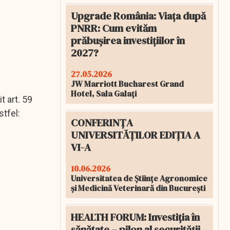
Upgrade România: Viața după
PNRR: Cum evităm
prăbușirea investițiilor în
2027?
27.05.2026
JW Marriott Bucharest Grand
Hotel, Sala Galați
t art. 59
stfel:
CONFERINȚA
UNIVERSITĂȚILOR EDIȚIA A
VI-A
10.06.2026
Universitatea de Științe Agronomice
și Medicină Veterinară din București
HEALTH FORUM: Investiția în
sănătate – pilon al securității