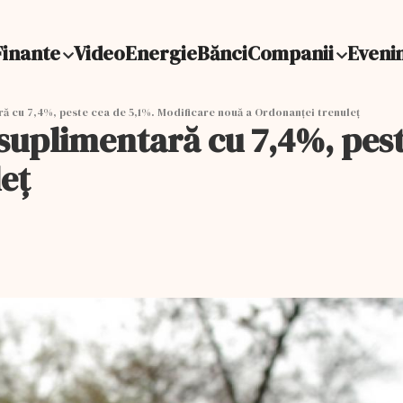
Finante
Video
Energie
Bănci
Companii
Eveni
ră cu 7,4%, peste cea de 5,1%. Modificare nouă a Ordonanței trenuleț
 suplimentară cu 7,4%, pest
eț