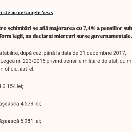
ește-ne pe Google News
tre schimbări se află majorarea cu 7,4% a pensiilor sub
onform legii, au declarat miercuri surse guvernamentale.
u stabilite, după caz, până la data de 31 decembrie 2017,
n Legea nr. 223/2015 privind pensiile militare de stat, cu m
 oficiu, astfel:
 3.154 lei;
păşească 4.573 lei;
păşească 5.981 lei;