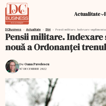
Actualitate
›
›
›
Pensii militare. Indexare suplimenta
DCBusiness
Actualitate
Stiri
Pensii militare. Indexare
nouă a Ordonanței trenul
De
Oana Pavelescu
07 DECEMBRIE 2022