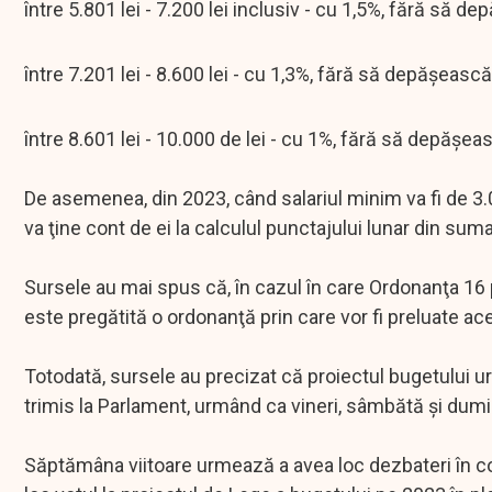
între 5.801 lei - 7.200 lei inclusiv - cu 1,5%, fără să de
între 7.201 lei - 8.600 lei - cu 1,3%, fără să depăşească
între 8.601 lei - 10.000 de lei - cu 1%, fără să depăşea
De asemenea, din 2023, când salariul minim va fi de 3.0
va ţine cont de ei la calculul punctajului lunar din sum
Sursele au mai spus că, în cazul în care Ordonanţa 16 
este pregătită o ordonanţă prin care vor fi preluate ace
Totodată, sursele au precizat că proiectul bugetului urm
trimis la Parlament, urmând ca vineri, sâmbătă şi du
Săptămâna viitoare urmează a avea loc dezbateri în comi