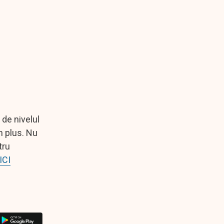
 de nivelul
n plus. Nu
tru
ICI