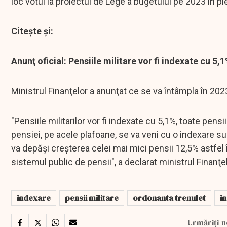
loc votul la proiectul de Lege a bugetului pe 2023 în pl
Citește și:
Anunţ oficial: Pensiile militare vor fi indexate cu 5
Ministrul Finanţelor a anunţat ce se va întâmpla în 2023
"Pensiile militarilor vor fi indexate cu 5,1%, toate pensi
pensiei, pe acele plafoane, se va veni cu o indexare s
va depăşi creşterea celei mai mici pensii 12,5% astfel
sistemul public de pensii", a declarat ministrul Finanţe
indexare
pensii militare
ordonanta trenulet
i
Urmăriți-n