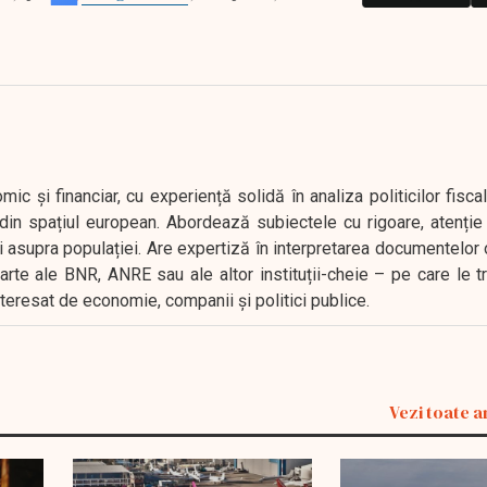
 și financiar, cu experiență solidă în analiza politicilor fiscal
in spațiul european. Abordează subiectele cu rigoare, atenție l
i asupra populației. Are expertiză în interpretarea documentelor 
oarte ale BNR, ANRE sau ale altor instituții-cheie – pe care le 
interesat de economie, companii și politici publice.
Vezi toate a