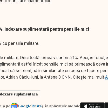
enul reunit al Parlamentului.
,1%. Indexare suplimentară pentru pensiile mici
 cu pensiile militare.
ile militare. Deci toată lumea va primi 5,1%. Apoi, în funcţie
uplimentară astfel încât pensiile mici să primească ceva î
 încât să se menţină în similaritate cu ceea ce facem pen
lor, Adrian Câciu, luni, la Antena 3 CNN. Citește mai mult
A
ndexare suplimentara
Google News
e și pe
și în aplicațiile mobile