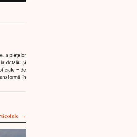
e, a piețelor
a detaliu și
oficiale – de
transformă în
rticolele