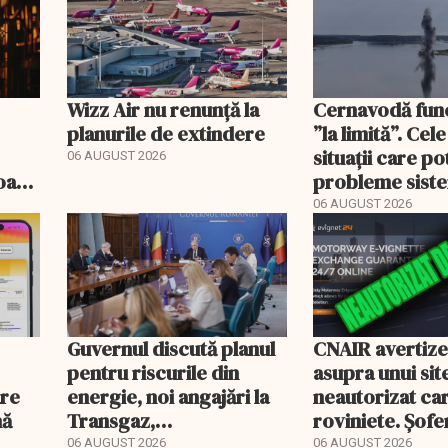
Wizz Air nu renunță la
Cernavodă fun
planurile de extindere
”la limită”. Cel
situații care p
06 AUGUST 2026
roape
probleme sist
bate
energetic
06 AUGUST 2026
Guvernul discută planul
CNAIR avertiz
pentru riscurile din
asupra unui sit
are
energie, noi angajări la
neautorizat ca
nă
Transgaz,
roviniete. Șofer
Transelectrica și
plăti și cu 186
06 AUGUST 2026
06 AUGUST 2026