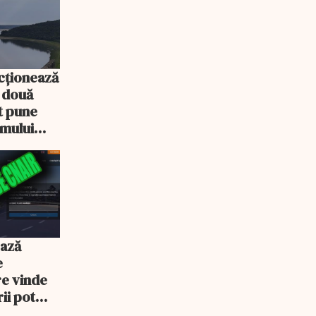
cționează
e două
ot pune
emului
ează
e
re vinde
ii pot
% mai mult