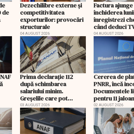
 de
Dezechilibre externe și
Factura ajunge
0 de
competitivitatea
închiderea luni
a
exporturilor: provocări
înregistrezi che
structurale
când deduci T
04 AUGUST 2026
04 AUGUST 2026
ANAF
Prima declarație 112
Cererea de plat
că
după schimbarea
PNRR, încă inc
salariului minim.
Documentele l
Greșelile care pot
pentru 11 jaloa
apărea în august
03 AUGUST 2026
02 AUGUST 2026