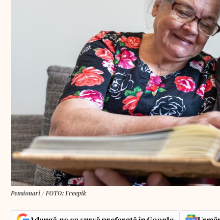
Pensionari / FOTO: Freepik
Adaugă-ne ca sursă preferată în Google
Urmăr