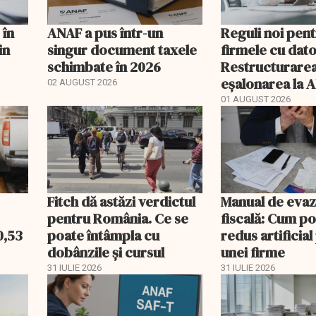
 în
ANAF a pus într-un
Reguli noi pen
in
singur document taxele
firmele cu dator
schimbate în 2026
Restructurarea
eșalonarea la 
02 AUGUST 2026
mai pot fi folos
01 AUGUST 2026
simultan
Fitch dă astăzi verdictul
Manual de evaz
pentru România. Ce se
fiscală: Cum po
0,53
poate întâmpla cu
redus artificial
dobânzile și cursul
unei firme
31 IULIE 2026
31 IULIE 2026