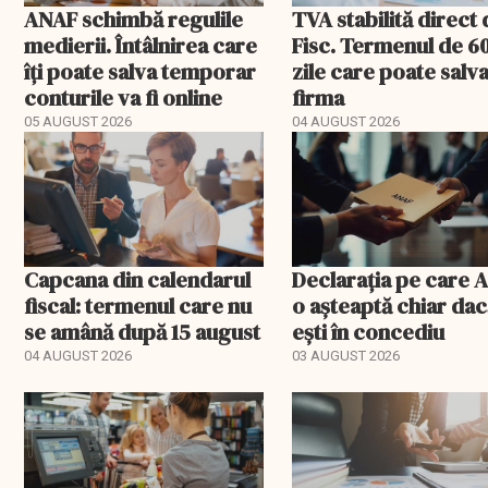
ANAF schimbă regulile
TVA stabilită direct
medierii. Întâlnirea care
Fisc. Termenul de 6
îți poate salva temporar
zile care poate salv
conturile va fi online
firma
05 AUGUST 2026
04 AUGUST 2026
Capcana din calendarul
Declarația pe care 
fiscal: termenul care nu
o așteaptă chiar da
se amână după 15 august
ești în concediu
04 AUGUST 2026
03 AUGUST 2026