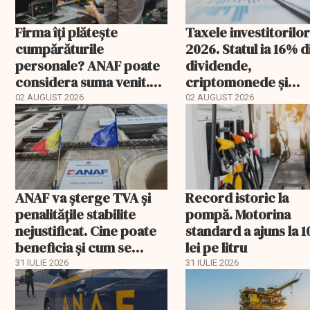
Firma îți plătește
Taxele investitorilor
cumpărăturile
2026. Statul ia 16% d
personale? ANAF poate
dividende,
considera suma venit.
criptomonede și
Cu cât te taxează
anumite tranzacții
02 AUGUST 2026
02 AUGUST 2026
ANAF va șterge TVA și
Record istoric la
penalitățile stabilite
pompă. Motorina
nejustificat. Cine poate
standard a ajuns la 1
beneficia și cum se
lei pe litru
recuperează banii plătiți
31 IULIE 2026
31 IULIE 2026