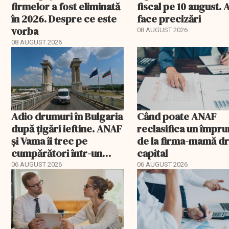
firmelor a fost eliminată
fiscal pe 10 august.
în 2026. Despre ce este
face precizări
vorba
08 AUGUST 2026
08 AUGUST 2026
Adio drumuri în Bulgaria
Când poate ANAF
după țigări ieftine. ANAF
reclasifica un împr
și Vama îi trec pe
de la firma-mamă d
cumpărători într-un
capital
registru electronic
06 AUGUST 2026
06 AUGUST 2026