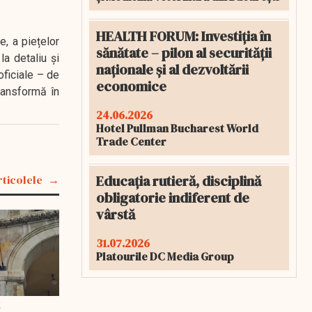
HEALTH FORUM: Investiția în
e, a piețelor
sănătate – pilon al securității
a detaliu și
naționale și al dezvoltării
oficiale – de
economice
transformă în
24.06.2026
Hotel Pullman Bucharest World
Trade Center
Educația rutieră, disciplină
rticolele
obligatorie indiferent de
vârstă
31.07.2026
Platourile DC Media Group
t