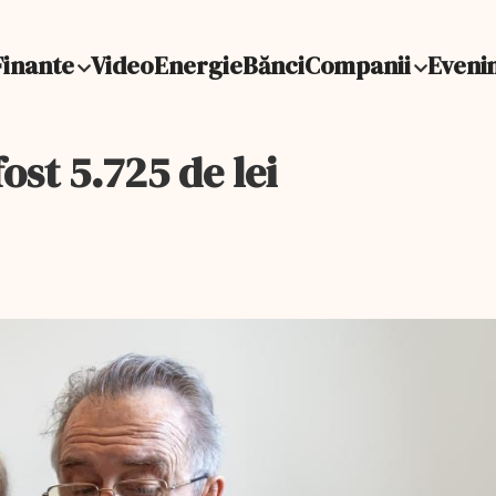
Finante
Video
Energie
Bănci
Companii
Eveni
ost 5.725 de lei