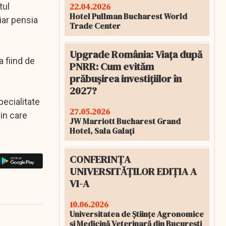
22.04.2026
tul
Hotel Pullman Bucharest World
iar pensia
Trade Center
Upgrade România: Viața după
 fiind de
PNRR: Cum evităm
prăbușirea investițiilor în
2027?
ecialitate
27.05.2026
din care
JW Marriott Bucharest Grand
Hotel, Sala Galați
CONFERINȚA
UNIVERSITĂȚILOR EDIȚIA A
VI-A
10.06.2026
Universitatea de Științe Agronomice
și Medicină Veterinară din București