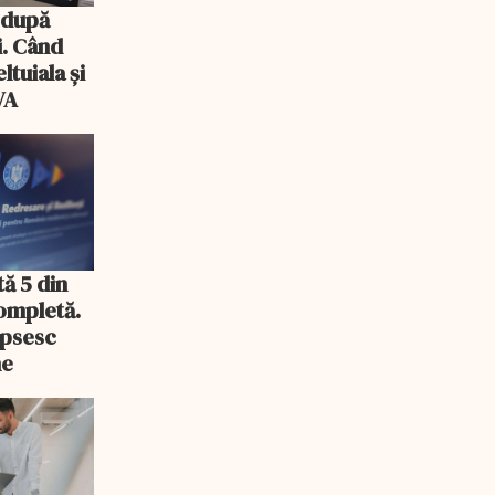
 după
i. Când
ltuiala și
VA
ă 5 din
ompletă.
ipsesc
ne