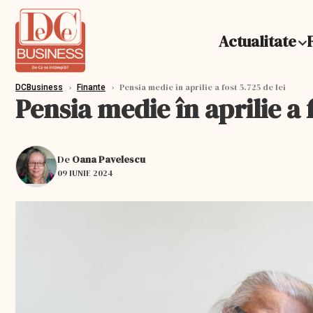
Actualitate
›
›
Pensia medie în aprilie a fost 5.725 de lei
DCBusiness
Finante
Pensia medie în aprilie a f
De
Oana Pavelescu
09 IUNIE 2024