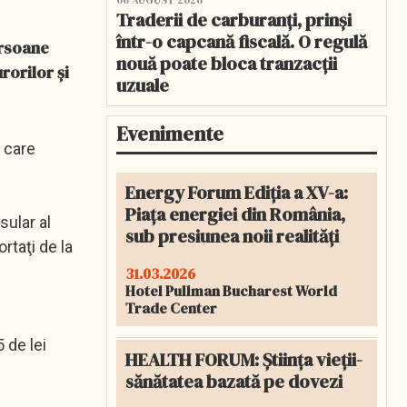
06 AUGUST 2026
Traderii de carburanți, prinși
într-o capcană fiscală. O regulă
ersoane
nouă poate bloca tranzacții
rorilor şi
uzuale
Evenimente
n care
Energy Forum Ediția a XV-a:
Piața energiei din România,
sular al
sub presiunea noii realități
rtaţi de la
31.03.2026
Hotel Pullman Bucharest World
Trade Center
 de lei
HEALTH FORUM: Știința vieții-
sănătatea bazată pe dovezi