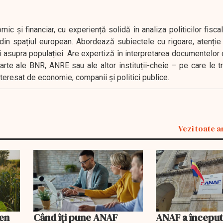
 și financiar, cu experiență solidă în analiza politicilor fiscal
in spațiul european. Abordează subiectele cu rigoare, atenție l
i asupra populației. Are expertiză în interpretarea documentelor 
oarte ale BNR, ANRE sau ale altor instituții-cheie – pe care le 
interesat de economie, companii și politici publice.
Vezi toate a
men
Când îți pune ANAF
ANAF a începu