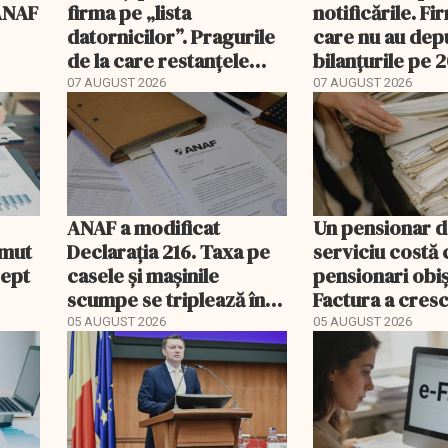
 ANAF
firma pe „lista
notificările. Fi
datornicilor”. Pragurile
care nu au dep
de la care restanțele
bilanțurile pe 
devin publice
să ajungă inacti
07 AUGUST 2026
07 AUGUST 2026
ANAF a modificat
Un pensionar 
umut
Declarația 216. Taxa pe
serviciu costă 
rept
casele și mașinile
pensionari obiș
scumpe se triplează în
Factura a cresc
2026
ori mai repede
05 AUGUST 2026
05 AUGUST 2026