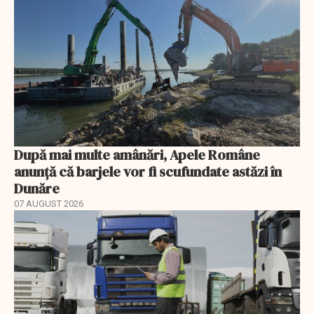
După mai multe amânări, Apele Române
anunță că barjele vor fi scufundate astăzi în
Dunăre
07 AUGUST 2026