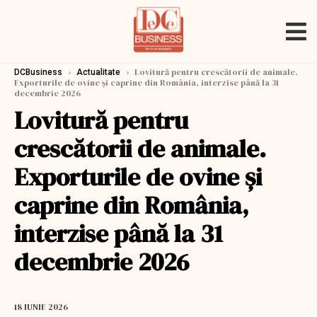
›
›
Lovitură pentru crescătorii de animale.
DCBusiness
Actualitate
Exporturile de ovine şi caprine din România, interzise până la 31
decembrie 2026
Lovitură pentru
crescătorii de animale.
Exporturile de ovine şi
caprine din România,
interzise până la 31
decembrie 2026
18 IUNIE 2026