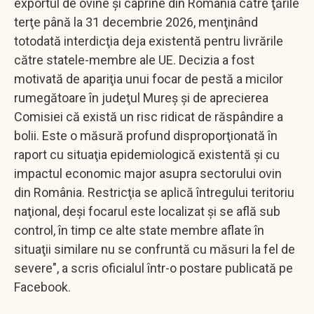
exportul de ovine şi caprine din România către ţările
terţe până la 31 decembrie 2026, menţinând
totodată interdicţia deja existentă pentru livrările
către statele-membre ale UE. Decizia a fost
motivată de apariţia unui focar de pestă a micilor
rumegătoare în judeţul Mureş şi de aprecierea
Comisiei că există un risc ridicat de răspândire a
bolii. Este o măsură profund disproporţionată în
raport cu situaţia epidemiologică existentă şi cu
impactul economic major asupra sectorului ovin
din România. Restricţia se aplică întregului teritoriu
naţional, deşi focarul este localizat şi se află sub
control, în timp ce alte state membre aflate în
situaţii similare nu se confruntă cu măsuri la fel de
severe", a scris oficialul într-o postare publicată pe
Facebook.