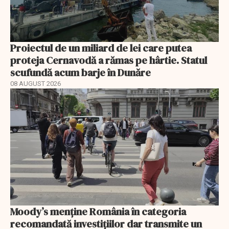
Proiectul de un miliard de lei care putea
proteja Cernavodă a rămas pe hârtie. Statul
scufundă acum barje în Dunăre
08 AUGUST 2026
Moody’s menține România în categoria
recomandată investițiilor dar transmite un