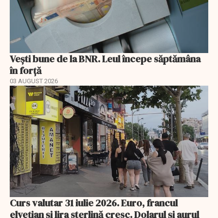
Vești bune de la BNR. Leul începe săptămâna
în forță
03 AUGUST 2026
Curs valutar 31 iulie 2026. Euro, francul
elvețian și lira sterlină cresc. Dolarul și aurul