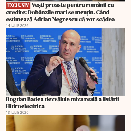
Vești proaste pentru românii cu
EXCLUSIV
credite: Dobânzile mari se mențin. Când
estimează Adrian Negrescu că vor scădea
14 IULIE 2026
Bogdan Badea dezvăluie miza reală a listării
Hidroelectrica
13 IULIE 2026