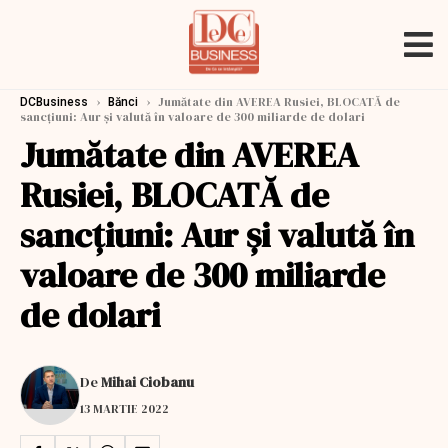
›
›
Jumătate din AVEREA Rusiei, BLOCATĂ de
DCBusiness
Bănci
sancţiuni: Aur şi valută în valoare de 300 miliarde de dolari
Jumătate din AVEREA
Rusiei, BLOCATĂ de
sancţiuni: Aur şi valută în
valoare de 300 miliarde
de dolari
De
Mihai Ciobanu
13 MARTIE 2022