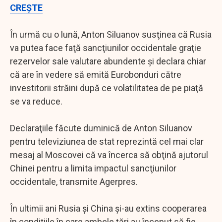
CREŞTE
În urmă cu o lună, Anton Siluanov susţinea că Rusia
va putea face faţă sancţiunilor occidentale graţie
rezervelor sale valutare abundente şi declara chiar
că are în vedere să emită Eurobonduri către
investitorii străini după ce volatilitatea de pe piaţă
se va reduce.
Declaraţiile făcute duminică de Anton Siluanov
pentru televiziunea de stat reprezintă cel mai clar
mesaj al Moscovei că va încerca să obţină ajutorul
Chinei pentru a limita impactul sancţiunilor
occidentale, transmite Agerpres.
În ultimii ani Rusia şi China şi-au extins cooperarea
în condiţiile în care ambele ţări au început să fie