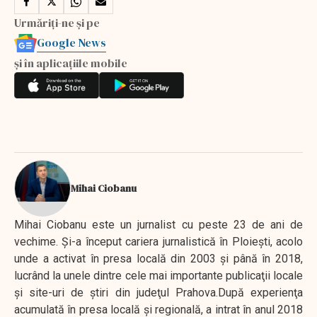
Urmăriți-ne și pe
Google News
și în aplicațiile mobile
Mihai Ciobanu
Mihai Ciobanu este un jurnalist cu peste 23 de ani de
vechime. Şi-a început cariera jurnalistică în Ploieşti, acolo
unde a activat în presa locală din 2003 şi până în 2018,
lucrând la unele dintre cele mai importante publicaţii locale
şi site-uri de ştiri din judeţul Prahova.După experienţa
acumulată în presa locală şi regională, a intrat în anul 2018