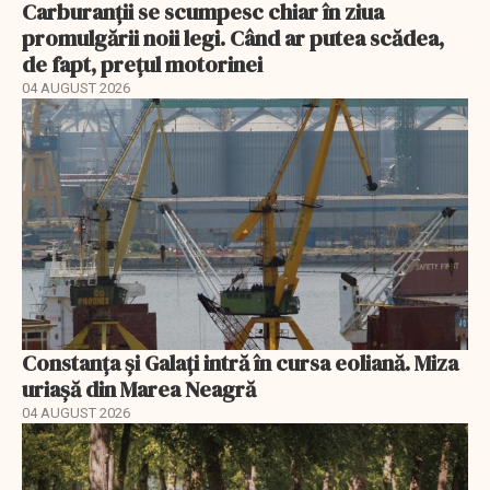
Carburanții se scumpesc chiar în ziua
promulgării noii legi. Când ar putea scădea,
de fapt, prețul motorinei
04 AUGUST 2026
Constanța și Galați intră în cursa eoliană. Miza
uriașă din Marea Neagră
04 AUGUST 2026