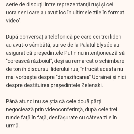
serie de discuţii între reprezentanţii ruşi şi cei
ucraineni care au avut loc în ultimele zile în format
video".
După conversaţia telefonică pe care cei trei lideri
au avut-o sâmbătă, surse de la Palatul Elysée au
asigurat că preşedintele Putin nu intenţionează să
"oprească războiul", deşi au remarcat o schimbare
de ton în discursul liderului rus, întrucât acesta nu
mai vorbeşte despre "denazificarea" Ucrainei şi nici
despre destituirea preşedintele Zelenski.
Până atunci nu se ştia că cele două părţi
negociează prin videoconferinţă, după cele trei
runde faţă în faţă, desfăşurate cu câteva zile în
urmă.