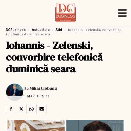
›
›
›
Iohannis - Zelenski, convorbire
DCBusiness
Actualitate
Stiri
telefonică duminică seara
Iohannis - Zelenski,
convorbire telefonică
duminică seara
De
Mihai Ciobanu
13 MARTIE 2022