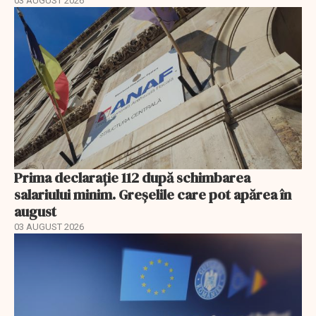
03 AUGUST 2026
Prima declarație 112 după schimbarea
salariului minim. Greșelile care pot apărea în
august
03 AUGUST 2026