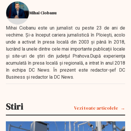
Mihai Ciobanu
Mihai Ciobanu este un jurnalist cu peste 23 de ani de
vechime. Şi-a început cariera jurnalistică în Ploieşti, acolo
unde a activat în presa locală din 2003 şi până în 2018,
lucrând la unele dintre cele mai importante publicaţii locale
şi site-uri de ştiri din judeţul Prahova.După experienţa
acumulată în presa locală şi regională, a intrat în anul 2018
în echipa DC News. În prezent este redactor-şef DC
Business şi redactor la DC News.
Stiri
Vezi toate articolele