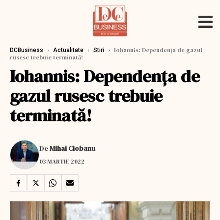
›
›
›
Iohannis: Dependența de gazul
DCBusiness
Actualitate
Stiri
rusesc trebuie terminată!
Iohannis: Dependența de
gazul rusesc trebuie
terminată!
De
Mihai Ciobanu
03 MARTIE 2022