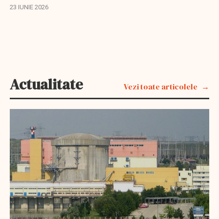
scadente de 12 miliarde lei.
23 IUNIE 2026
Actualitate
Vezi toate articolele