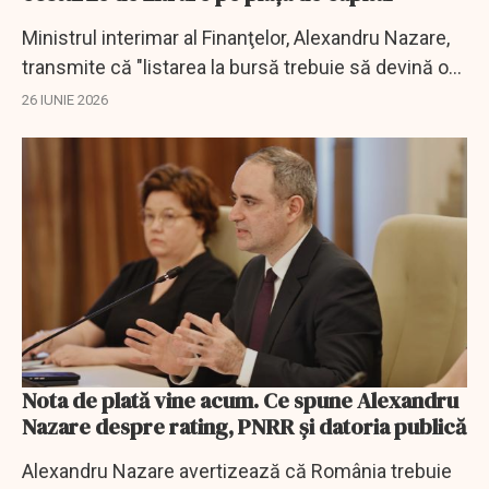
Ministrul interimar al Finanţelor, Alexandru Nazare,
transmite că "listarea la bursă trebuie să devină o
opțiune reală pentru mai multe companii
26 IUNIE 2026
românești".
Nota de plată vine acum. Ce spune Alexandru
Nazare despre rating, PNRR și datoria publică
Alexandru Nazare avertizează că România trebuie