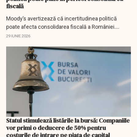
fiscală
Moody’s avertizează că incertitudinea politică
poate afecta consolidarea fiscală a României.
Ministerul Finanțelor spune că stabilitatea este
29 IUNIE 2026
esențială pentru evitarea retrogradării la...
Statul stimulează listările la bursă: Companiile
vor primi o deducere de 50% pentru
costurile de intrare pe piața de capital