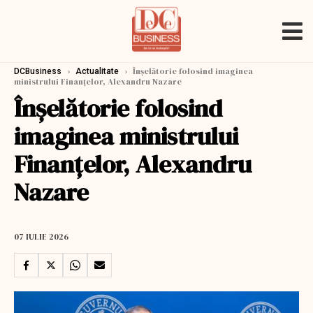
›
›
Înşelătorie folosind imaginea
DCBusiness
Actualitate
ministrului Finanţelor, Alexandru Nazare
Înşelătorie folosind
imaginea ministrului
Finanţelor, Alexandru
Nazare
07 IULIE 2026