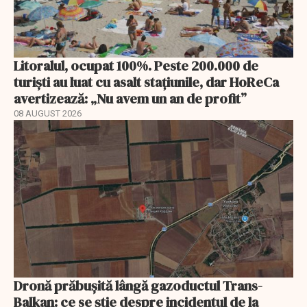
Litoralul, ocupat 100%. Peste 200.000 de
turiști au luat cu asalt stațiunile, dar HoReCa
avertizează: „Nu avem un an de profit”
08 AUGUST 2026
Dronă prăbușită lângă gazoductul Trans-
Balkan: ce se știe despre incidentul de la