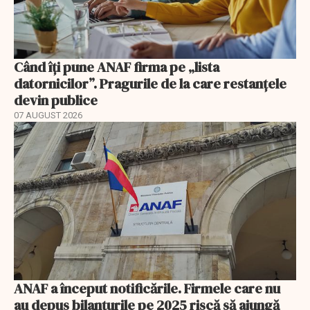
Când îți pune ANAF firma pe „lista
datornicilor”. Pragurile de la care restanțele
devin publice
07 AUGUST 2026
ANAF a început notificările. Firmele care nu
au depus bilanțurile pe 2025 riscă să ajungă