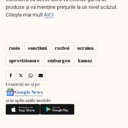
produse și va menține prețurile la un nivel scăzut.
Citește mai mult
AICI
rusia
sanctiuni
razboi
ucraina
aprovizionare
embargou
kamaz
Urmăriți-ne și pe
Google News
și în aplicațiile mobile