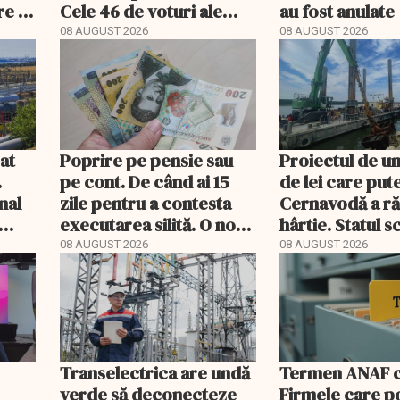
re a
Cele 46 de voturi ale
au fost anulate
Asiei decid viitorul FIFA
08 AUGUST 2026
08 AUGUST 2026
gat
Poprire pe pensie sau
Proiectul de un
.
pe cont. De când ai 15
de lei care put
nal
zile pentru a contesta
Cernavodă a r
executarea silită. O nouă
hârtie. Statul 
decizie CCR
acum barje în 
08 AUGUST 2026
08 AUGUST 2026
Transelectrica are undă
Termen ANAF ch
verde să deconecteze
Firmele care p