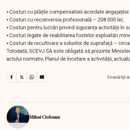
⦁ Costuri cu plățile compensatorii acordate angajaților 
⦁ Costuri cu reconversia profesională – 208.000 lei;
⦁ Costuri pentru lucrări privind siguranța activității în 
⦁ Costuri legate de reabilitarea fostelor exploatări mini
⦁ Costuri de recultivare a solurilor de suprafață – circa
Totodată, SCEVJ SA este obligată să prezinte Ministerul
actului normativ, Planul de încetare a activității, actual
Urmăriți-n
Mihai Ciobanu