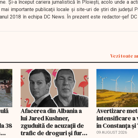
. Şi-a început cariera jurnalistică în Ploieşti, acolo unde a act
mai importante publicaţii locale şi site-uri de ştiri din judeţul
 în anul 2018 în echipa DC News. În prezent este redactor-şef DC
Vezi toate a
ulă
Afacerea din Albania a
Avertizare me
lui Jared Kushner,
intensificare a 
la 38
zguduită de acuzații de
în Constanța și
e
trafic de droguri și furt
09 AUGUST 2026