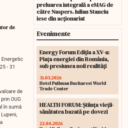
preluarea integrală a eMAG de
către Naspers. Iulian Stanciu
iese din acționariat
utor de
Evenimente
Energy Forum Ediția a XV-a:
Piața energiei din România,
l Energetic
sub presiunea noii realități
25 - 31
31.03.2026
Hotel Pullman Bucharest World
Trade Center
 valoare de
e prin OUG
HEALTH FORUM: Știința vieții-
ul în sumă
sănătatea bazată pe dovezi
, Lupeni,
da
22.04.2026