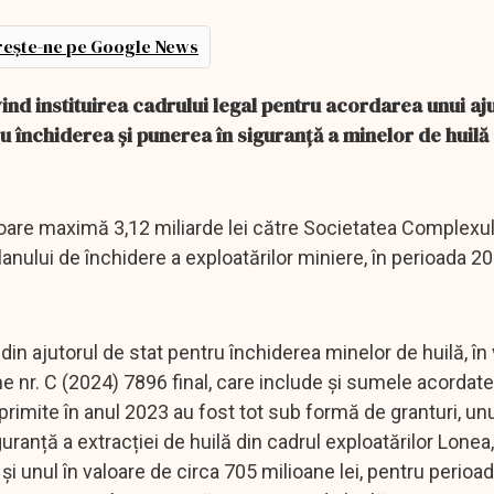
ește-ne pe Google News
ind instituirea cadrului legal pentru acordarea unui aj
ru închiderea şi punerea în siguranţă a minelor de huilă
aloare maximă 3,12 miliarde lei către Societatea Complexu
anului de închidere a exploatărilor miniere, în perioada 20
din ajutorul de stat pentru închiderea minelor de huilă, în
ene nr. C (2024) 7896 final, care include și sumele acordat
rimite în anul 2023 au fost tot sub formă de granturi, un
uranță a extracției de huilă din cadrul exploatărilor Lonea
și unul în valoare de circa 705 milioane lei, pentru perioa