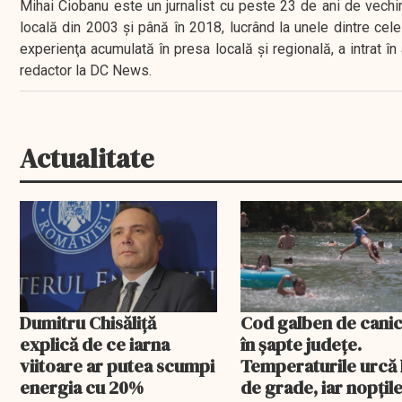
Mihai Ciobanu este un jurnalist cu peste 23 de ani de vechime
locală din 2003 şi până în 2018, lucrând la unele dintre cele 
experienţa acumulată în presa locală şi regională, a intrat
redactor la DC News.
Actualitate
Dumitru Chisăliță
Cod galben de canic
explică de ce iarna
în șapte județe.
viitoare ar putea scumpi
Temperaturile urcă 
energia cu 20%
de grade, iar nopțil