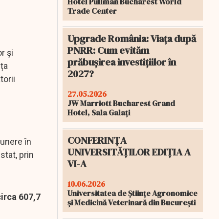
Hotel Pullman Bucharest World
Trade Center
Upgrade România: Viața după
PNRR: Cum evităm
r și
prăbușirea investițiilor în
nța
2027?
torii
27.05.2026
JW Marriott Bucharest Grand
Hotel, Sala Galați
CONFERINȚA
punere în
UNIVERSITĂȚILOR EDIȚIA A
tat, prin
VI-A
10.06.2026
Universitatea de Științe Agronomice
irca 607,7
și Medicină Veterinară din București