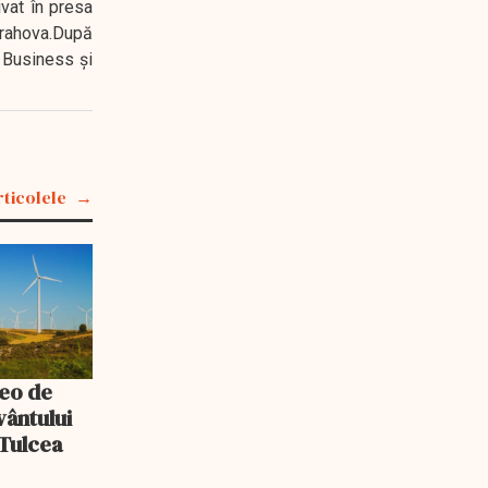
ivat în presa
 Prahova.După
 Business şi
rticolele
teo de
vântului
 Tulcea