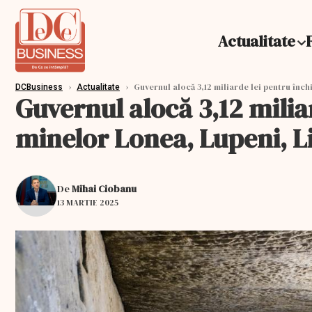
Actualitate
›
›
Guvernul alocă 3,12 miliarde lei pentru înch
DCBusiness
Actualitate
Guvernul alocă 3,12 milia
minelor Lonea, Lupeni, Li
De
Mihai Ciobanu
13 MARTIE 2025