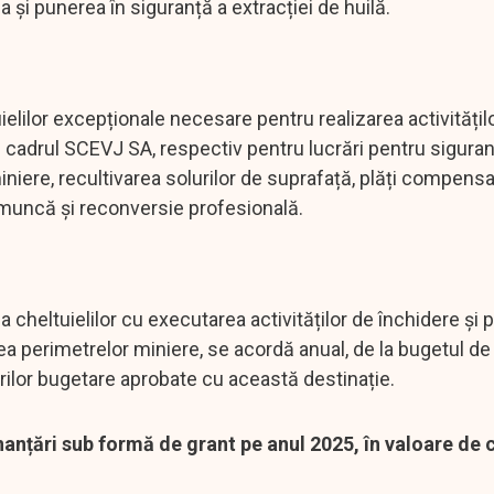
i punerea în siguranță a extracției de huilă.
elilor excepționale necesare pentru realizarea activitățilo
n cadrul SCEVJ SA, respectiv pentru lucrări pentru sigura
miniere, recultivarea solurilor de suprafață, plăți compensa
 muncă și reconversie profesională.
 cheltuielilor cu executarea activităților de închidere și 
a perimetrelor miniere, se acordă anual, de la bugetul de s
erilor bugetare aprobate cu această destinație.
nțări sub formă de grant pe anul 2025, în valoare de c