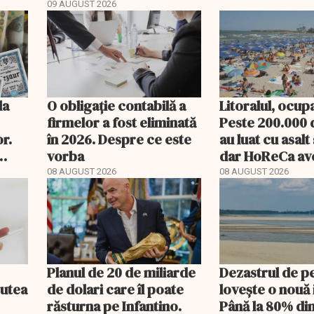
de terenuri. Anchetă
09 AUGUST 2026
WSJ
la
O obligație contabilă a
Litoralul, ocup
firmelor a fost eliminată
Peste 200.000 d
r.
în 2026. Despre ce este
au luat cu asalt 
vorba
dar HoReCa ave
„Nu avem un an
08 AUGUST 2026
08 AUGUST 2026
profit”
Planul de 20 de miliarde
Dezastrul de p
putea
de dolari care îl poate
lovește o nouă 
răsturna pe Infantino.
Până la 80% di