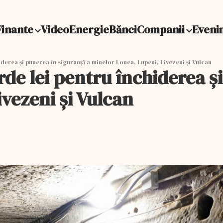
Finante
Video
Energie
Bănci
Companii
Eveni
iderea şi punerea în siguranţă a minelor Lonea, Lupeni, Livezeni şi Vulcan
rde lei pentru închiderea ş
vezeni şi Vulcan