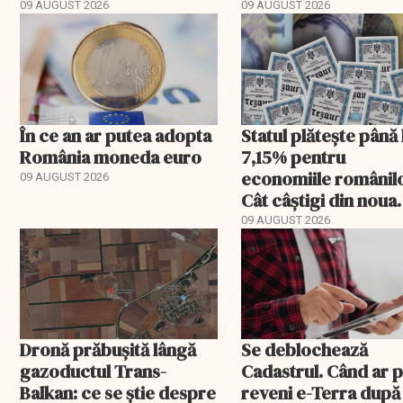
devin tropicale
09 AUGUST 2026
09 AUGUST 2026
În ce an ar putea adopta
Statul plătește până 
România moneda euro
7,15% pentru
economiile românilo
09 AUGUST 2026
Cât câștigi din noua
ediție TEZAUR
09 AUGUST 2026
Dronă prăbușită lângă
Se deblochează
gazoductul Trans-
Cadastrul. Când ar 
Balkan: ce se știe despre
reveni e-Terra după