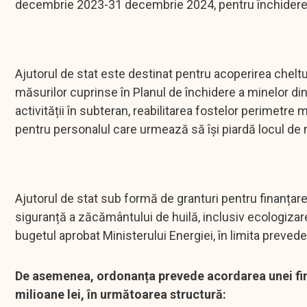
decembrie 2023-31 decembrie 2024, pentru închiderea ș
Ajutorul de stat este destinat pentru acoperirea cheltui
măsurilor cuprinse în Planul de închidere a minelor di
activității în subteran, reabilitarea fostelor perimetre 
pentru personalul care urmează să își piardă locul de
Ajutorul de stat sub formă de granturi pentru finanțarea
siguranță a zăcământului de huilă, inclusiv ecologizare
bugetul aprobat Ministerului Energiei, în limita preved
De asemenea, ordonanța prevede acordarea unei fina
milioane lei, în următoarea structură: