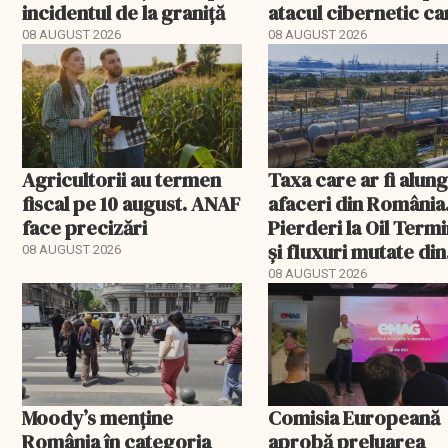
incidentul de la graniță
atacul cibernetic ca
blocat tranzacțiile
08 AUGUST 2026
08 AUGUST 2026
imobiliare
Agricultorii au termen
Taxa care ar fi alun
fiscal pe 10 august. ANAF
afaceri din România
face precizări
Pierderi la Oil Termi
și fluxuri mutate din
08 AUGUST 2026
Portul Constanța
08 AUGUST 2026
Moody’s menține
Comisia Europeană
România în categoria
aprobă preluarea