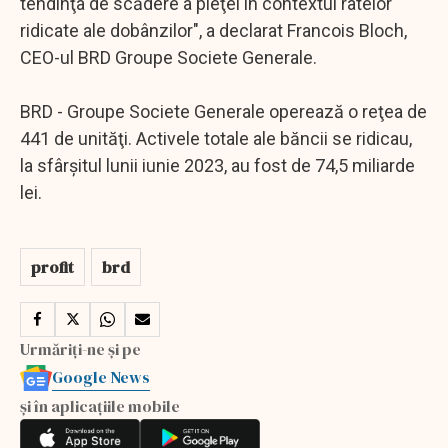
tendinţa de scădere a pieţei în contextul ratelor
ridicate ale dobânzilor", a declarat Francois Bloch,
CEO-ul BRD Groupe Societe Generale.
BRD - Groupe Societe Generale operează o reţea de
441 de unităţi. Activele totale ale băncii se ridicau,
la sfârşitul lunii iunie 2023, au fost de 74,5 miliarde
lei.
profit
brd
Urmăriți-ne și pe
Google News
și în aplicațiile mobile