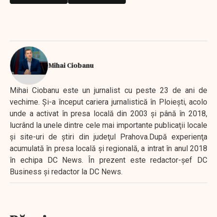
Mihai Ciobanu
Mihai Ciobanu este un jurnalist cu peste 23 de ani de
vechime. Şi-a început cariera jurnalistică în Ploieşti, acolo
unde a activat în presa locală din 2003 şi până în 2018,
lucrând la unele dintre cele mai importante publicaţii locale
şi site-uri de ştiri din judeţul Prahova.După experienţa
acumulată în presa locală şi regională, a intrat în anul 2018
în echipa DC News. În prezent este redactor-şef DC
Business şi redactor la DC News.