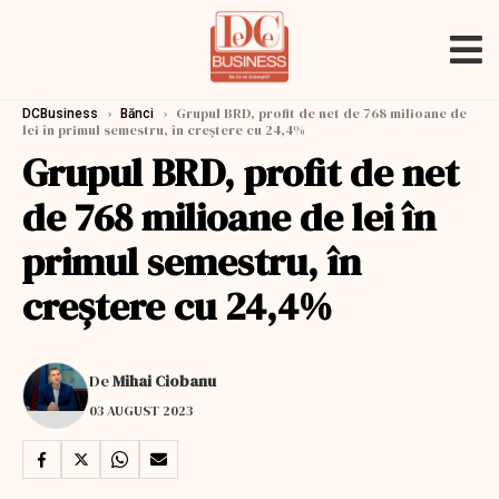
›
›
Grupul BRD, profit de net de 768 milioane de
DCBusiness
Bănci
lei în primul semestru, în creştere cu 24,4%
Grupul BRD, profit de net
de 768 milioane de lei în
primul semestru, în
creştere cu 24,4%
De
Mihai Ciobanu
03 AUGUST 2023