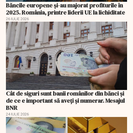
Băncile europene și-au majorat profiturile în
2025. România, printre liderii UE la lichiditate
26 IULIE 2026
Cât de siguri sunt banii românilor din bănci şi
de ce e important să aveţi şi numerar. Mesajul
BNR
24 IULIE 2026