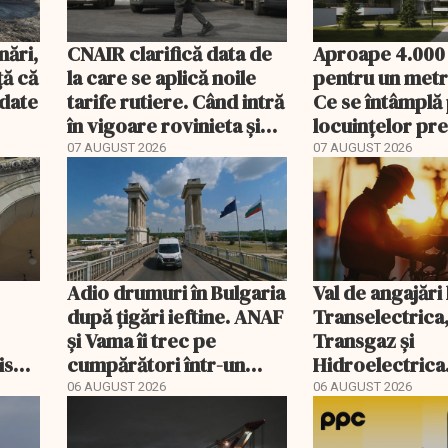
nări,
CNAIR clarifică data de
Aproape 4.000
ă că
la care se aplică noile
pentru un metr
ndate
tarife rutiere. Când intră
Ce se întâmplă 
în vigoare rovinieta și
locuințelor p
TollRo
07 AUGUST 2026
07 AUGUST 2026
Adio drumuri în Bulgaria
Val de angajări 
după țigări ieftine. ANAF
Transelectrica
și Vama îi trec pe
Transgaz și
riscă
cumpărători într-un
Hidroelectrica
scal
registru electronic
400 de posturi
06 AUGUST 2026
06 AUGUST 2026