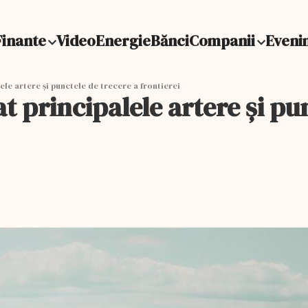
Finante
Video
Energie
Bănci
Companii
Eveni
ele artere și punctele de trecere a frontierei
t principalele artere și pu