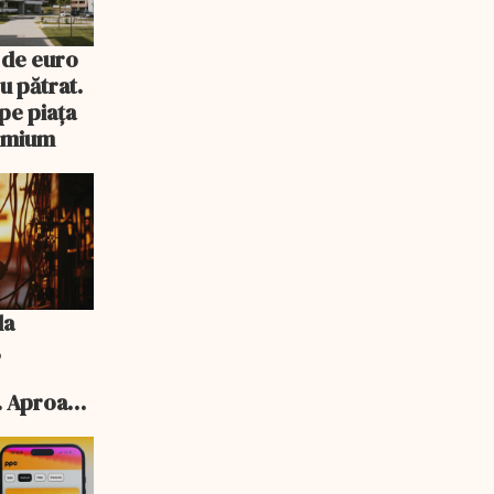
 de euro
u pătrat.
pe piața
remium
la
,
. Aproape
 aprobate