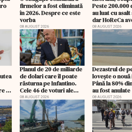
uro
firmelor a fost eliminată
Peste 200.000 d
în 2026. Despre ce este
au luat cu asalt 
vorba
dar HoReCa ave
„Nu avem un an
08 AUGUST 2026
08 AUGUST 2026
profit”
Planul de 20 de miliarde
Dezastrul de p
putea
de dolari care îl poate
lovește o nouă 
răsturna pe Infantino.
Până la 80% di
re a
Cele 46 de voturi ale
au fost anulate
Asiei decid viitorul FIFA
08 AUGUST 2026
08 AUGUST 2026