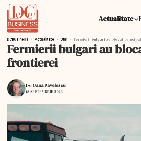
Actualitate
›
›
›
Fermierii bulgari au blocat principal
DCBusiness
Actualitate
Stiri
Fermierii bulgari au bloca
frontierei
De
Oana Pavelescu
18 SEPTEMBRIE 2023