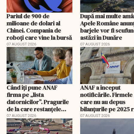
Pariul de 900 de
După mai multe amâ
milioane de dolari al
Apele Române anunț
Chinei. Compania de
barjele vor fi scufu
roboți care vine la bursă
astăzi în Dunăre
07 AUGUST 2026
07 AUGUST 2026
Când îți pune ANAF
ANAF a început
firma pe „lista
notificările. Firmele
datornicilor”. Pragurile
care nu au depus
de la care restanțele
bilanțurile pe 2025 
devin publice
să ajungă inactive fi
07 AUGUST 2026
07 AUGUST 2026