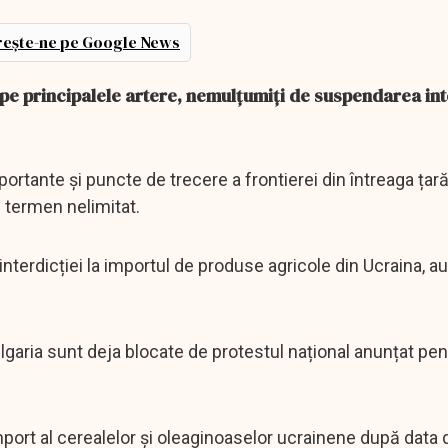
ește-ne pe Google News
e pe principalele artere, nemulțumiți de suspendarea int
ortante și puncte de trecere a frontierei din întreaga țară
e termen nelimitat.
nterdicției la importul de produse agricole din Ucraina, au
garia sunt deja blocate de protestul național anunțat pen
import al cerealelor şi oleaginoaselor ucrainene după data 