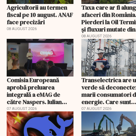
Agricultorii au termen
Taxa care ar fi alun
fiscal pe 10 august. ANAF
afaceri din România
face precizări
Pierderi la Oil Termi
și fluxuri mutate din
08 AUGUST 2026
Portul Constanța
08 AUGUST 2026
Comisia Europeană
Transelectrica are 
aprobă preluarea
verde să deconecte
integrală a eMAG de
marii consumatori 
către Naspers. Iulian
energie. Care sunt
Stanciu iese din
condițiile
07 AUGUST 2026
07 AUGUST 2026
acționariat