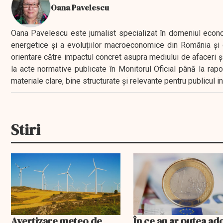
Oana Pavelescu
Oana Pavelescu este jurnalist specializat în domeniul economic
energetice și a evoluțiilor macroeconomice din România și d
orientare către impactul concret asupra mediului de afaceri ș
la acte normative publicate în Monitorul Oficial până la rap
materiale clare, bine structurate și relevante pentru publicul 
Stiri
Avertizare meteo de
În ce an ar putea ad