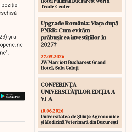
Hotel Pullman Bucharest World
 poziţiei
Trade Center
deschisă
Upgrade România: Viața după
PNRR: Cum evităm
prăbușirea investițiilor în
3) şi a
2027?
uropene, ne
ne",
27.05.2026
JW Marriott Bucharest Grand
Hotel, Sala Galați
CONFERINȚA
UNIVERSITĂȚILOR EDIȚIA A
VI-A
10.06.2026
Universitatea de Științe Agronomice
și Medicină Veterinară din București