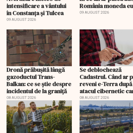
intensificare a vântului
România moneda e
în Constanța și Tulcea
09 AUGUST 2026
09 AUGUST 2026
Dronă prăbușită lângă
Se deblochează
gazoductul Trans-
Cadastrul. Când ar 
Balkan: ce se știe despre
reveni e-Terra după
incidentul de la graniță
atacul cibernetic ca
blocat tranzacțiile
08 AUGUST 2026
08 AUGUST 2026
imobiliare