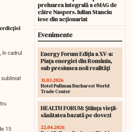
preluarea integrală a eMAG de
către Naspers. Iulian Stanciu
iese din acționariat
erdicției
Evenimente
Energy Forum Ediția a XV-a:
, în cadrul
Piața energiei din România,
sub presiunea noii realități
 subliniat
31.03.2026
Hotel Pullman Bucharest World
Trade Center
tru
HEALTH FORUM: Știința vieții-
sănătatea bazată pe dovezi
22.04.2026
de 15