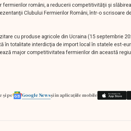
fermierilor români, a reducerii competitivităţii şi slăbirea
rezentanţii Clubului Fermierilor Români, într-o scrisoare 
zitare cu produse agricole din Ucraina (15 septembrie 202
ă în totalitate interdicţia de import local în statele est-e
tează major competitivitatea fermierilor din această regiu
Google News
e și pe
și în aplicațiile mobile