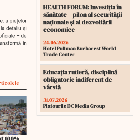
HEALTH FORUM: Investiția în
sănătate – pilon al securității
naționale și al dezvoltării
e, a piețelor
economice
a detaliu și
oficiale – de
24.06.2026
transformă în
Hotel Pullman Bucharest World
Trade Center
Educația rutieră, disciplină
obligatorie indiferent de
rticolele
vârstă
31.07.2026
Platourile DC Media Group
at 100%.