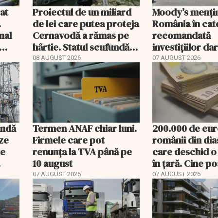
gat
Proiectul de un miliard
Moody’s menți
.
de lei care putea proteja
România în cat
nal
Cernavodă a rămas pe
recomandată
hârtie. Statul scufundă
investițiilor da
acum barje în Dunăre
transmite un
08 AUGUST 2026
07 AUGUST 2026
avertisment
undă
Termen ANAF chiar luni.
200.000 de eur
ze
Firmele care pot
românii din di
de
renunța la TVA până pe
care deschid o
10 august
în țară. Cine p
banii și ce treb
07 AUGUST 2026
07 AUGUST 2026
rambursat