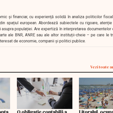
 și financiar, cu experiență solidă în analiza politicilor fiscal
in spațiul european. Abordează subiectele cu rigoare, atenție l
i asupra populației. Are expertiză în interpretarea documentelor 
oarte ale BNR, ANRE sau ale altor instituții-cheie – pe care le 
interesat de economie, companii și politici publice.
Vezi toate a
opta
O obligație contabilă a
Litoralul, ocup