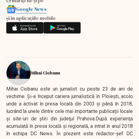
Urmăriți-ne și pe
Google News
și în aplicațiile mobile
Mihai Ciobanu
Mihai Ciobanu este un jurnalist cu peste 23 de ani de
vechime. Şi-a început cariera jurnalistică în Ploieşti, acolo
unde a activat în presa locală din 2003 şi până în 2018,
lucrând la unele dintre cele mai importante publicaţii locale
şi site-uri de ştiri din judeţul Prahova.După experienţa
acumulată în presa locală şi regională, a intrat în anul 2018
în echipa DC News. În prezent este redactor-şef DC