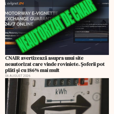
CNAIR avertizează asupra unui site
neautorizat care vinde roviniete. Șoferii pot
plăti și cu 186% mai mult
06 AUGUST 2026