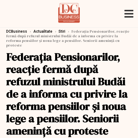
›
›
›
Federaţia Pensionarilor, reacţie
DCBusiness
Actualitate
Stiri
fermă după refuzul ministrului Budăi de a informa cu privire la
reforma pensiilor şi noua lege a pensiilor. Seniorii ameninţă cu
proteste
Federaţia Pensionarilor,
reacţie fermă după
refuzul ministrului Budăi
de a informa cu privire la
reforma pensiilor şi noua
lege a pensiilor. Seniorii
ameninţă cu proteste