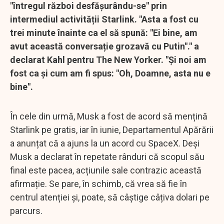
"întregul război desfășurându-se" prin
intermediul activității Starlink. "Asta a fost cu
trei minute înainte ca el să spună: "Ei bine, am
avut această conversație grozavă cu Putin"." a
declarat Kahl pentru The New Yorker. "Și noi am
fost ca și cum am fi spus: "Oh, Doamne, asta nu e
bine".
În cele din urmă, Musk a fost de acord să mențină
Starlink pe gratis, iar în iunie, Departamentul Apărării
a anunțat că a ajuns la un acord cu SpaceX. Deși
Musk a declarat în repetate rânduri că scopul său
final este pacea, acțiunile sale contrazic această
afirmație. Se pare, în schimb, că vrea să fie în
centrul atenției și, poate, să câștige câțiva dolari pe
parcurs.