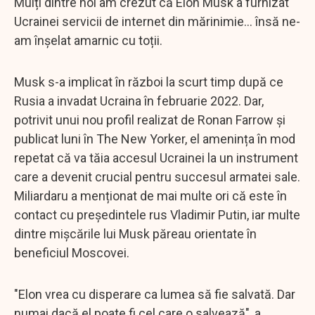
Mulți dintre noi am crezut că Elon Musk a furnizat
Ucrainei servicii de internet din mărinimie... însă ne-
am înșelat amarnic cu toții.
Musk s-a implicat în război la scurt timp după ce
Rusia a invadat Ucraina în februarie 2022. Dar,
potrivit unui nou profil realizat de Ronan Farrow și
publicat luni în The New Yorker, el amenința în mod
repetat că va tăia accesul Ucrainei la un instrument
care a devenit crucial pentru succesul armatei sale.
Miliardaru a menționat de mai multe ori că este în
contact cu președintele rus Vladimir Putin, iar multe
dintre mișcările lui Musk păreau orientate în
beneficiul Moscovei.
"Elon vrea cu disperare ca lumea să fie salvată. Dar
numai dacă el poate fi cel care o salvează", a