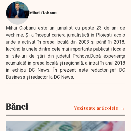
Mihai Ciobanu
Mihai Ciobanu este un jurnalist cu peste 23 de ani de
vechime. Şi-a început cariera jurnalistică în Ploieşti, acolo
unde a activat în presa locală din 2003 şi până în 2018,
lucrând la unele dintre cele mai importante publicaţii locale
şi site-uri de ştiri din judeţul Prahova.După experienţa
acumulată în presa locală şi regională, a intrat în anul 2018
în echipa DC News. În prezent este redactor-şef DC
Business şi redactor la DC News.
Bănci
Vezi toate articolele