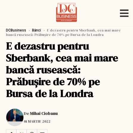
›
›
E dezastru pentru Sberbank, cea mai mare
DCBusiness
Bănci
bancă rusească: Prăbuşire de 70% pe Bursa de la Londra
E dezastru pentru
Sberbank, cea mai mare
bancă rusească:
Prăbuşire de 70% pe
Bursa de la Londra
De
Mihai Ciobanu
01 MARTIE 2022