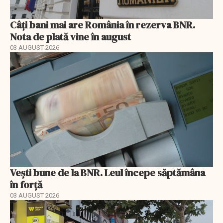
Câți bani mai are România în rezerva BNR.
Nota de plată vine în august
03 AUGUST 2026
Vești bune de la BNR. Leul începe săptămâna
în forță
03 AUGUST 2026