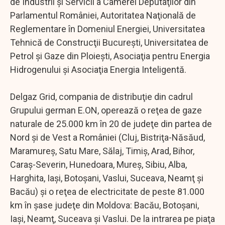
de Industrii şi Servicii a Camerei Deputaţilor din
Parlamentul României, Autoritatea Naţională de
Reglementare în Domeniul Energiei, Universitatea
Tehnică de Construcţii Bucureşti, Universitatea de
Petrol şi Gaze din Ploieşti, Asociaţia pentru Energia
Hidrogenului şi Asociaţia Energia Inteligentă.
Delgaz Grid, compania de distribuţie din cadrul
Grupului german E.ON, operează o reţea de gaze
naturale de 25.000 km în 20 de judeţe din partea de
Nord şi de Vest a României (Cluj, Bistriţa-Năsăud,
Maramureş, Satu Mare, Sălaj, Timiş, Arad, Bihor,
Caraş-Severin, Hunedoara, Mureş, Sibiu, Alba,
Harghita, Iaşi, Botoşani, Vaslui, Suceava, Neamţ şi
Bacău) şi o reţea de electricitate de peste 81.000
km în şase judeţe din Moldova: Bacău, Botoşani,
Iaşi, Neamţ, Suceava şi Vaslui. De la intrarea pe piaţa