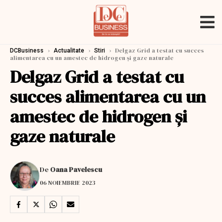
›
›
›
Delgaz Grid a testat cu succes
DCBusiness
Actualitate
Stiri
alimentarea cu un amestec de hidrogen și gaze naturale
Delgaz Grid a testat cu
succes alimentarea cu un
amestec de hidrogen și
gaze naturale
De
Oana Pavelescu
06 NOIEMBRIE 2023