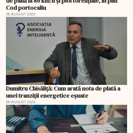
de până la 80 km/h și ploi torențiale, în plin
Cod portocaliu
06 AUGUST 2026
Dumitru Chisăliță: Cum arată nota de plată a
unei tranziții energetice eșuate
06 AUGUST 2026