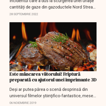
Incidentul care a dus la scurgerea unei uriașe
cantități de gaze din gazoductele Nord Stream
coincide în mod straniu cu inaugurarea unui
28 SEPTEMBRIE 2022
nou gazoduct ”Baltic Pipe”, care alimentează
Danemarca...
Este mâncarea viitorului! Friptură
preparată cu ajutorul unei imprimante 3D
Deşi ar putea părea o scenă desprinsă din
universul filmelor ştiinţifico-fantastice, mesele
în familie ar putea să abunde peste câţiva ani
06 NOIEMBRIE 2019