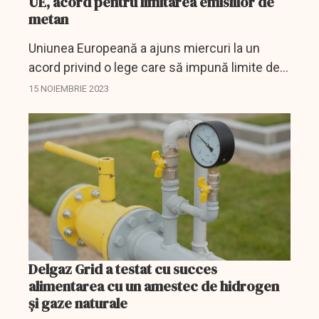
UE, acord pentru limitarea emisiilor de
metan
Uniunea Europeană a ajuns miercuri la un
acord privind o lege care să impună limite de
emisii de metan pentru importurile de petrol și
15 NOIEMBRIE 2023
gaze din Europa începând din 2030, presând
furnizorii...
Delgaz Grid a testat cu succes
alimentarea cu un amestec de hidrogen
și gaze naturale