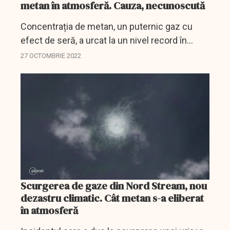
metan în atmosferă. Cauza, necunoscută
Concentrația de metan, un puternic gaz cu
efect de seră, a urcat la un nivel record în
atmosferă în 2021, iar CO2 și oxidul de azot
27 OCTOMBRIE 2022
continuă, de asemenea, să doboare record
după record, a...
Scurgerea de gaze din Nord Stream, nou
dezastru climatic. Cât metan s-a eliberat
în atmosferă