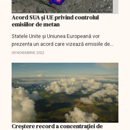
Acord SUA și UE privind controlul
emisiilor de metan
Statele Unite și Uniunea Europeană vor
prezenta un acord care vizează emisiile de
metan din industria combustibililor fosili.
09 NOIEMBRIE 2022
Creștere record a concentrației de