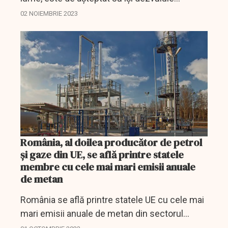
strategia de reducere a producției de gaz cu
02 NOIEMBRIE 2023
efect de seră în curând, dar s-ar putea să nu
stabilească...
România, al doilea producător de petrol
şi gaze din UE, se află printre statele
membre cu cele mai mari emisii anuale
de metan
România se află printre statele UE cu cele mai
mari emisii anuale de metan din sectorul
energetic(raport).