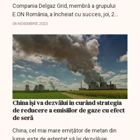
Compania Delgaz Grid, membră a grupului
E.ON România, a încheiat cu succes, joi, 2
noiembrie, ultima etapă desfăşurată în teren a
06 NOIEMBRIE 2023
proiectului 20HyGrid, prin care urmăreşte să
demonstreze...
China își va dezvălui în curând strategia
de reducere a emisiilor de gaze cu efect
de seră
China, cel mai mare emițător de metan din
lume, este de așteptat să își dezvăluie