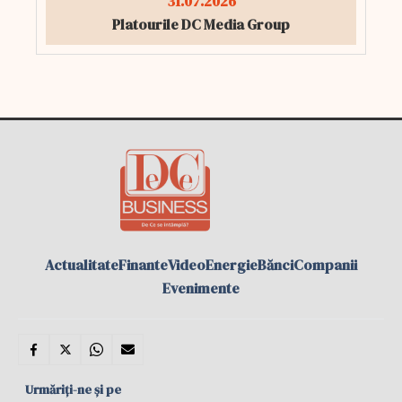
31.07.2026
Platourile DC Media Group
Actualitate
Finante
Video
Energie
Bănci
Companii
Evenimente
Urmăriți-ne și pe