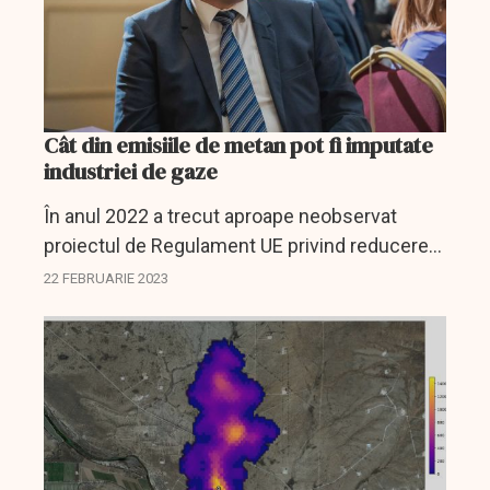
Cât din emisiile de metan pot fi imputate
industriei de gaze
În anul 2022 a trecut aproape neobservat
proiectul de Regulament UE privind reducerea
emisiilor de metan (14615/22), ajuns la
22 FEBRUARIE 2023
Revizia VII, fără a ţine seama de o serie de
particularități ale...