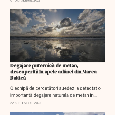
01 OCTOMBRIE 2023
Degajare puternică de metan,
descoperită în apele adânci din Marea
Baltică
O echipă de cercetători suedezi a detectat o
importantă degajare naturală de metan în
apele adânci din Marea Baltică, acest gaz
22 SEPTEMBRIE 2023
contribuind la încălzirea globală, transmite