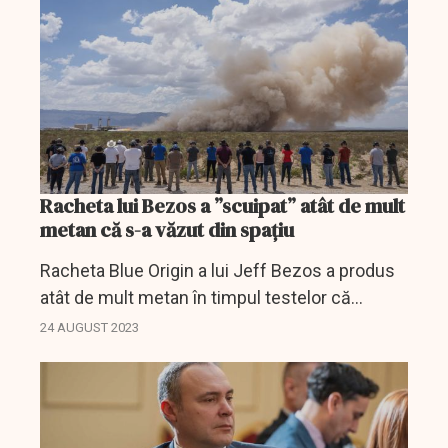
vineri AFP.
Racheta lui Bezos a ”scuipat” atât de mult
metan că s-a văzut din spațiu
Racheta Blue Origin a lui Jeff Bezos a produs
atât de mult metan în timpul testelor că
acesta a putu fi zărit din spațiu.
24 AUGUST 2023