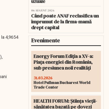
uzuale
06 AUGUST 2026
Când poate ANAF reclasifica un
împrumut de la firma-mamă
drept capital
 la 4,9654
Evenimente
Energy Forum Ediția a XV-a:
),
Piața energiei din România,
sub presiunea noii realități
bani
31.03.2026
Hotel Pullman Bucharest World
Trade Center
HEALTH FORUM: Știința vieții-
sănătatea bazată pe dovezi