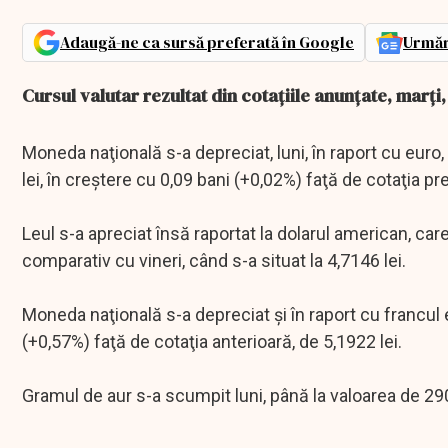
Adaugă-ne ca sursă preferată în Google
Urmăr
Cursul valutar rezultat din cotaţiile anunţate, marţi
Moneda naţională s-a depreciat, luni, în raport cu euro
lei, în creştere cu 0,09 bani (+0,02%) faţă de cotaţia pr
Leul s-a apreciat însă raportat la dolarul american, care
comparativ cu vineri, când s-a situat la 4,7146 lei.
Moneda naţională s-a depreciat şi în raport cu francul e
(+0,57%) faţă de cotaţia anterioară, de 5,1922 lei.
Gramul de aur s-a scumpit luni, până la valoarea de 290