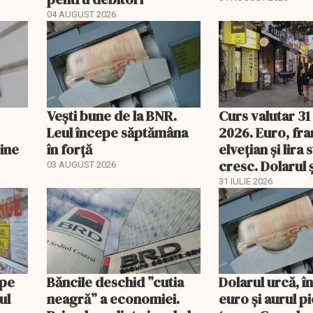
04 AUGUST 2026
Vești bune de la BNR.
Curs valutar 31 
Leul începe săptămâna
2026. Euro, fra
vine
în forță
elvețian și lira 
cresc. Dolarul ș
03 AUGUST 2026
pierd teren
31 IULIE 2026
 pe
Băncile deschid ”cutia
Dolarul urcă, î
ul
neagră” a economiei.
euro și aurul p