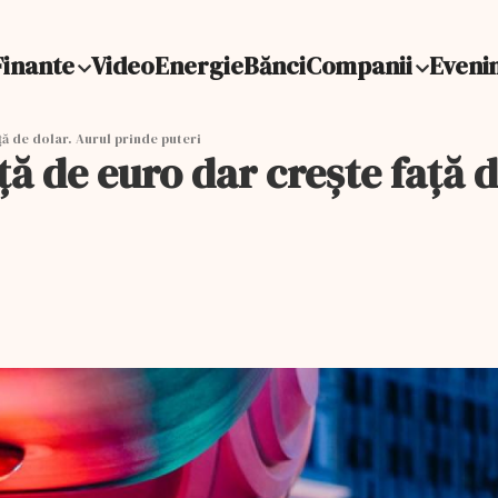
Finante
Video
Energie
Bănci
Companii
Eveni
ță de dolar. Aurul prinde puteri
ță de euro dar crește față 