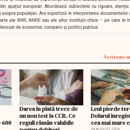
in spațiul european. Abordează subiectele cu rigoare, atenție l
i asupra populației. Are expertiză în interpretarea documentelor 
oarte ale BNR, ANRE sau ale altor instituții-cheie – pe care le 
interesat de economie, companii și politici publice.
Vezi toate a
Darea în plată trece de
Leul pierde ter
un nou test la CCR. Ce
Dolarul înregis
e 600
reguli rămân valabile
cea mai mare c
pentru debitori
04 AUGUST 2026