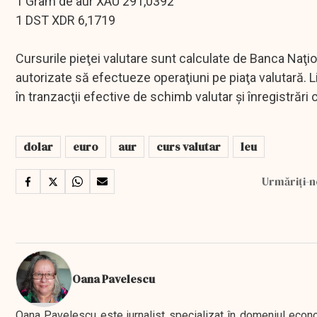
1 Gram de aur XAU 291,0392
1 DST XDR 6,1719
Cursurile pieţei valutare sunt calculate de Banca Naţi
autorizate să efectueze operaţiuni pe piaţa valutară. List
în tranzacţii efective de schimb valutar şi înregistrări 
dolar
euro
aur
curs valutar
leu
Urmăriți-n
Oana Pavelescu
Oana Pavelescu este jurnalist specializat în domeniul economic