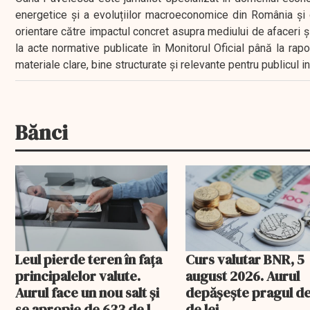
energetice și a evoluțiilor macroeconomice din România și d
orientare către impactul concret asupra mediului de afaceri ș
la acte normative publicate în Monitorul Oficial până la rap
materiale clare, bine structurate și relevante pentru publicul 
Bănci
Leul pierde teren în fața
Curs valutar BNR, 5
principalelor valute.
august 2026. Aurul
Aurul face un nou salt și
depășește pragul d
se apropie de 633 de lei
de lei