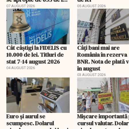
gramul
07 AUGUST 2026
05 AUGUST 2026
Cât câștigi la FIDELIS cu
Câți bani mai are
10.000 de lei. Titluri de
România în rezerva
stat 7-14 august 2026
BNR. Nota de plată 
în august
04 AUGUST 2026
03 AUGUST 2026
Euro și aurul se
Mișcare importantă
scumpesc. Dolarul
cursul valutar. Dolar