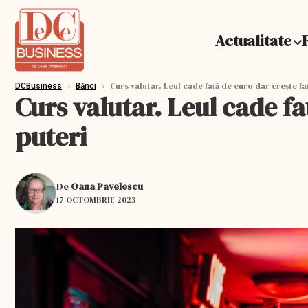
Actualitate
›
›
Curs valutar. Leul cade față de euro dar crește fa
DCBusiness
Bănci
Curs valutar. Leul cade fa
puteri
De
Oana Pavelescu
17 OCTOMBRIE 2023