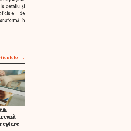
a detaliu și
oficiale – de
transformă în
rticolele
en.
trează
reștere