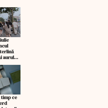
iulie
ncul
sterlină
i aurul
n timp ce
ierd