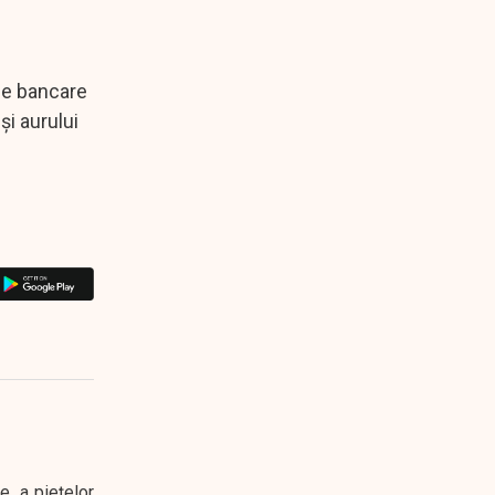
ile bancare
şi aurului
e, a piețelor