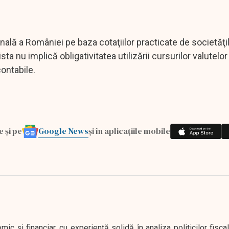
onală a României pe baza cotaţiilor practicate de societăţ
a nu implică obligativitatea utilizării cursurilor valutelor 
contabile.
Google News
e și pe
și în aplicațiile mobile
 și financiar, cu experiență solidă în analiza politicilor fiscal