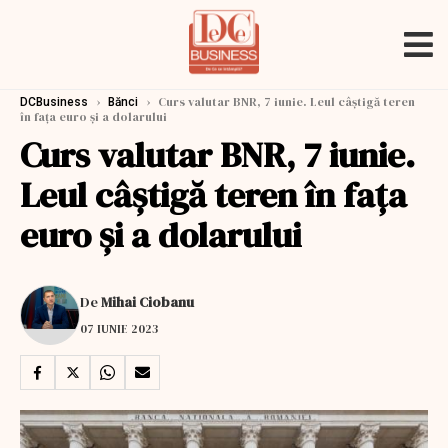
›
›
Curs valutar BNR, 7 iunie. Leul câştigă teren
DCBusiness
Bănci
în faţa euro şi a dolarului
Curs valutar BNR, 7 iunie.
Leul câştigă teren în faţa
euro şi a dolarului
De
Mihai Ciobanu
07 IUNIE 2023