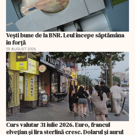
Vești bune de la BNR. Leul începe săptămâna
în forță
03 AUGUST 2026
Curs valutar 31 iulie 2026. Euro, francul
elvețian și lira sterlină cresc. Dolarul și aurul