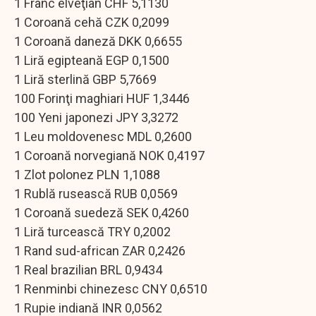
1 Franc elveţian CHF 5,1130
1 Coroană cehă CZK 0,2099
1 Coroană daneză DKK 0,6655
1 Liră egipteană EGP 0,1500
1 Liră sterlină GBP 5,7669
100 Forinţi maghiari HUF 1,3446
100 Yeni japonezi JPY 3,3272
1 Leu moldovenesc MDL 0,2600
1 Coroană norvegiană NOK 0,4197
1 Zlot polonez PLN 1,1088
1 Rublă rusească RUB 0,0569
1 Coroană suedeză SEK 0,4260
1 Liră turcească TRY 0,2002
1 Rand sud-african ZAR 0,2426
1 Real brazilian BRL 0,9434
1 Renminbi chinezesc CNY 0,6510
1 Rupie indiană INR 0,0562