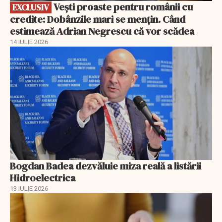
Vești proaste pentru românii cu
EXCLUSIV
credite: Dobânzile mari se mențin. Când
estimează Adrian Negrescu că vor scădea
14 IULIE 2026
Bogdan Badea dezvăluie miza reală a listării
Hidroelectrica
13 IULIE 2026