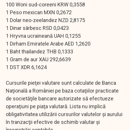
100 Woni sud-coreeni KRW 0,3558
1 Peso mexican MXN 0,2672
1 Dolar neo-zeelandez NZD 2,8175
1 Dinar sârbesc RSD 0,0423
1 Hryvna ucraineană UAH 0,1255
1 Dirham Emiratele Arabe AED 1,2620
1 Baht thailandez THB 0,1333
1 Gram de aur XAU 292,6639
1 DST XDR 6,1624
Cursurile pieţei valutare sunt calculate de Banca
Naţională a României pe baza cotaţiilor practicate
de societăţile bancare autorizate să efectueze
operaţiuni pe piaţa valutară. Lista nu implică
obligativitatea utilizării cursurilor valutelor şi aurului
în tranzacţii efective de schimb valutar şi
înregistrări contabile.