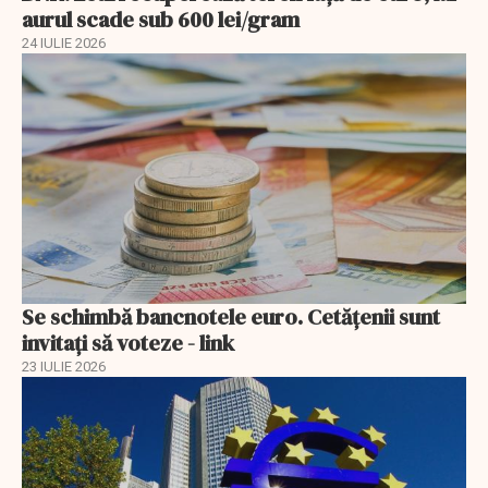
aurul scade sub 600 lei/gram
24 IULIE 2026
Se schimbă bancnotele euro. Cetățenii sunt
invitați să voteze - link
23 IULIE 2026