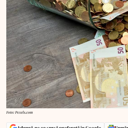
Foto: Pexels.com
Adaugă-ne ca sursă preferată în Google
Urmăr