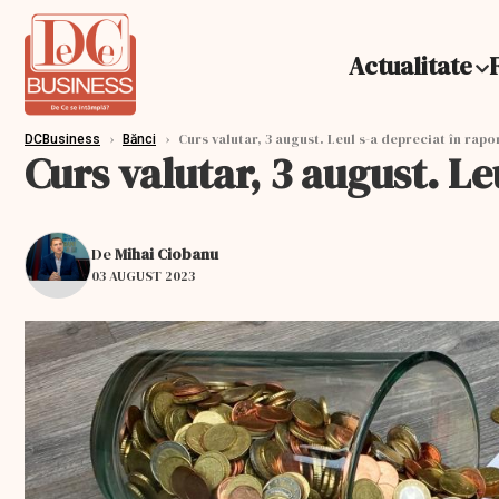
Actualitate
›
›
Curs valutar, 3 august. Leul s-a depreciat în rapo
DCBusiness
Bănci
Curs valutar, 3 august. Le
De
Mihai Ciobanu
03 AUGUST 2023