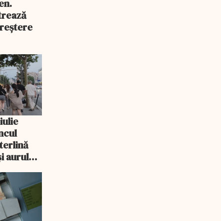
en.
trează
reștere
iulie
ncul
sterlină
i aurul