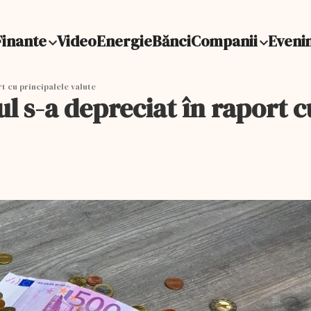
Finante
Video
Energie
Bănci
Companii
Eveni
rt cu principalele valute
ul s-a depreciat în raport c