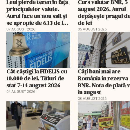
Leul pierde teren în fața
Curs valutar BNR, 5
principalelor valute.
august 2026. Aurul
Aurul face un nou salt și
depășește pragul d
se apropie de 633 de lei
de lei
gramul
07 AUGUST 2026
05 AUGUST 2026
Cât câștigi la FIDELIS cu
Câți bani mai are
10.000 de lei. Titluri de
România în rezerva
stat 7-14 august 2026
BNR. Nota de plată 
în august
04 AUGUST 2026
03 AUGUST 2026