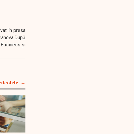
ivat în presa
 Prahova.După
 Business şi
rticolele