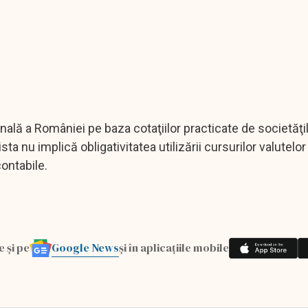
onală a României pe baza cotaţiilor practicate de societăţ
a nu implică obligativitatea utilizării cursurilor valutelor 
contabile.
Google News
e și pe
și în aplicațiile mobile