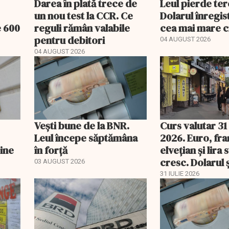
Darea în plată trece de
Leul pierde ter
un nou test la CCR. Ce
Dolarul înregis
e 600
reguli rămân valabile
cea mai mare c
pentru debitori
04 AUGUST 2026
04 AUGUST 2026
Vești bune de la BNR.
Curs valutar 31 
Leul începe săptămâna
2026. Euro, fra
vine
în forță
elvețian și lira 
cresc. Dolarul ș
03 AUGUST 2026
pierd teren
31 IULIE 2026