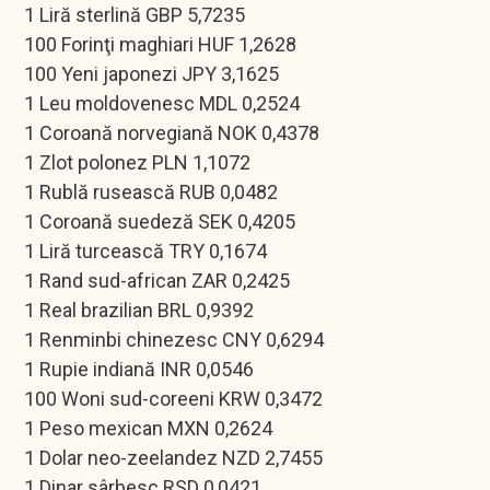
1 Liră sterlină GBP 5,7235
100 Forinţi maghiari HUF 1,2628
100 Yeni japonezi JPY 3,1625
1 Leu moldovenesc MDL 0,2524
1 Coroană norvegiană NOK 0,4378
1 Zlot polonez PLN 1,1072
1 Rublă rusească RUB 0,0482
1 Coroană suedeză SEK 0,4205
1 Liră turcească TRY 0,1674
1 Rand sud-african ZAR 0,2425
1 Real brazilian BRL 0,9392
1 Renminbi chinezesc CNY 0,6294
1 Rupie indiană INR 0,0546
100 Woni sud-coreeni KRW 0,3472
1 Peso mexican MXN 0,2624
1 Dolar neo-zeelandez NZD 2,7455
1 Dinar sârbesc RSD 0,0421