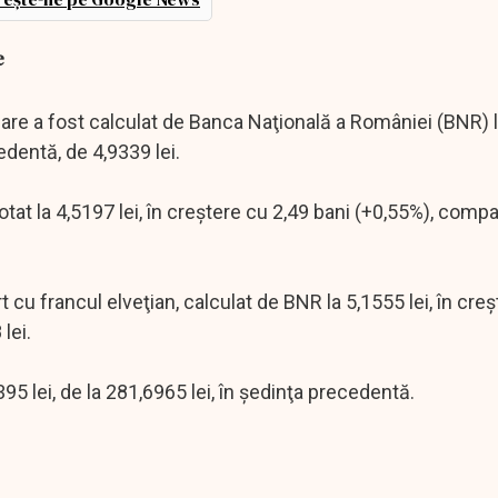
e
 care a fost calculat de Banca Naţională a României (BNR) 
edentă, de 4,9339 lei.
otat la 4,5197 lei, în creştere cu 2,49 bani (+0,55%), compa
u francul elveţian, calculat de BNR la 5,1555 lei, în creş
lei.
395 lei, de la 281,6965 lei, în şedinţa precedentă.