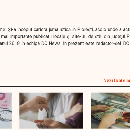
. Şi-a început cariera jurnalistică în Ploieşti, acolo unde a act
mai importante publicaţii locale şi site-uri de ştiri din judeţul
 în anul 2018 în echipa DC News. În prezent este redactor-şef DC
Vezi toate a