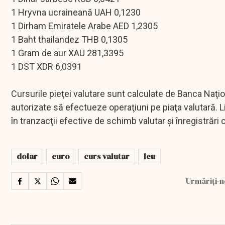
1 Hryvna ucraineană UAH 0,1230
1 Dirham Emiratele Arabe AED 1,2305
1 Baht thailandez THB 0,1305
1 Gram de aur XAU 281,3395
1 DST XDR 6,0391
Cursurile pieţei valutare sunt calculate de Banca Naţi
autorizate să efectueze operaţiuni pe piaţa valutară. List
în tranzacţii efective de schimb valutar şi înregistrări 
dolar
euro
curs valutar
leu
Urmăriți-n