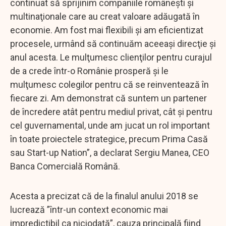
continuat să sprijinim companiile româneşti şi
multinaţionale care au creat valoare adăugată în
economie. Am fost mai flexibili şi am eficientizat
procesele, urmând să continuăm aceeaşi direcţie şi
anul acesta. Le mulţumesc clienţilor pentru curajul
de a crede într-o Românie prosperă şi le
mulţumesc colegilor pentru că se reinventează în
fiecare zi. Am demonstrat că suntem un partener
de încredere atât pentru mediul privat, cât şi pentru
cel guvernamental, unde am jucat un rol important
în toate proiectele strategice, precum Prima Casă
sau Start-up Nation”, a declarat Sergiu Manea, CEO
Banca Comercială Română.
Acesta a precizat că de la finalul anului 2018 se
lucrează ”într-un context economic mai
impredictibil ca niciodată”, cauza principală fiind