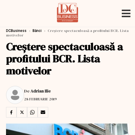
›
›
Creștere spectaculoasă a profitului BCR. Lista
DCBusiness
Bănci
motivelor
Creștere spectaculoasă a
profitului BCR. Lista
motivelor
De
Adrian Ilie
28 FEBRUARIE 2019