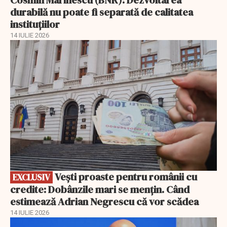
Cosmin Marinescu (BNR): Dezvoltarea
durabilă nu poate fi separată de calitatea
instituțiilor
14 IULIE 2026
EXCLUSIV
Vești proaste pentru românii cu
EXCLUSIV
credite: Dobânzile mari se mențin. Când
estimează Adrian Negrescu că vor scădea
14 IULIE 2026