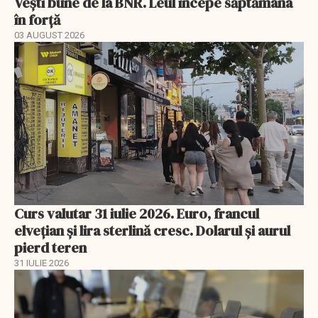
Vești bune de la BNR. Leul începe săptămâna
în forță
03 AUGUST 2026
Curs valutar 31 iulie 2026. Euro, francul
elvețian și lira sterlină cresc. Dolarul și aurul
pierd teren
31 IULIE 2026