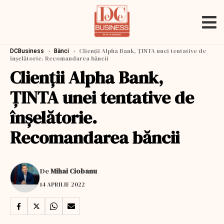
›
›
Clienții Alpha Bank, ȚINTA unei tentative de
DCBusiness
Bănci
înșelătorie. Recomandarea băncii
Clienții Alpha Bank,
ȚINTA unei tentative de
înșelătorie.
Recomandarea băncii
De
Mihai Ciobanu
14 APRILIE 2022