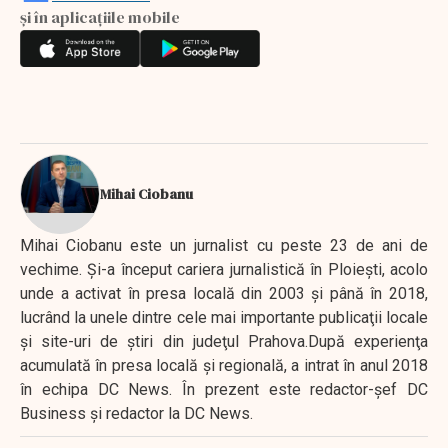
și în aplicațiile mobile
Mihai Ciobanu
Mihai Ciobanu este un jurnalist cu peste 23 de ani de
vechime. Şi-a început cariera jurnalistică în Ploieşti, acolo
unde a activat în presa locală din 2003 şi până în 2018,
lucrând la unele dintre cele mai importante publicaţii locale
şi site-uri de ştiri din judeţul Prahova.După experienţa
acumulată în presa locală şi regională, a intrat în anul 2018
în echipa DC News. În prezent este redactor-şef DC
Business şi redactor la DC News.