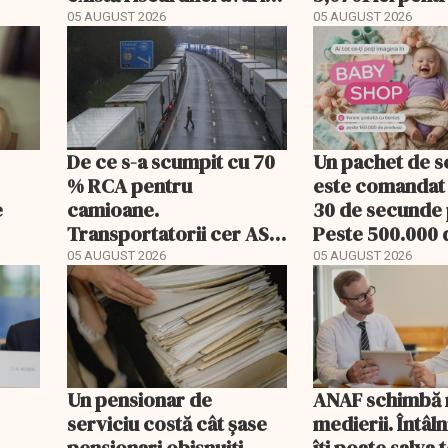
majore
acțiune
05 AUGUST 2026
05 AUGUST 2026
De ce s-a scumpit cu 70
Un pachet de s
% RCA pentru
este comandat 
e
camioane.
30 de secunde
Transportatorii cer ASF
Peste 500.000 
să publice tarifele
comenzi pentr
05 AUGUST 2026
05 AUGUST 2026
bebeluși au fos
livrare a doua
Un pensionar de
ANAF schimbă r
serviciu costă cât șase
medierii. Întâl