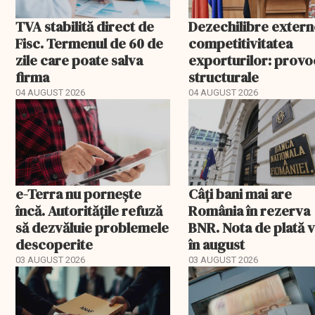
TVA stabilită direct de
Dezechilibre extern
Fisc. Termenul de 60 de
competitivitatea
zile care poate salva
exporturilor: provo
firma
structurale
04 AUGUST 2026
04 AUGUST 2026
e-Terra nu pornește
Câți bani mai are
încă. Autoritățile refuză
România în rezerva
să dezvăluie problemele
BNR. Nota de plată 
descoperite
în august
03 AUGUST 2026
03 AUGUST 2026