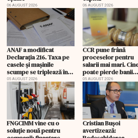
06 AUGUST 2026
06 AUGUST 2026
ANAF a modificat
CCR pune frână
Declarația 216. Taxa pe
proceselor pentru
casele și mașinile
salarii mai mari. Cin
scumpe se triplează în
poate pierde banii
2026
ceruți statului
05 AUGUST 2026
05 AUGUST 2026
FNGCIMM vine cu o
Cristian Bușoi
soluție nouă pentru
avertizează: