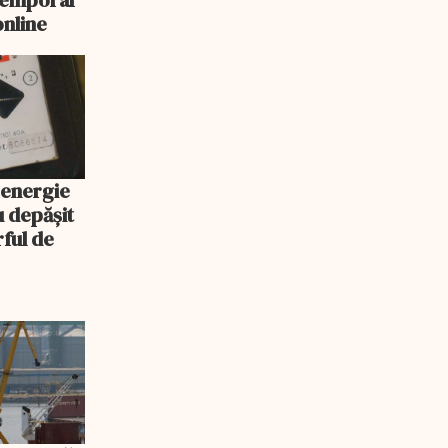
 temporar
online
 energie
u depășit
rful de