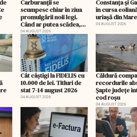
 de
Carburanții se
Constanța și Gal
Ce
scumpesc chiar în ziua
în cursa eolian
e
promulgării noii legi.
uriașă din Mar
Când ar putea scădea,
04 AUGUST 2026
de fapt, prețul
04 AUGUST 2026
motorinei
Cât câștigi la FIDELIS cu
Căldură compa
ă
10.000 de lei. Titluri de
recordurile ab
ere
stat 7-14 august 2026
Șapte județe in
cod roșu
04 AUGUST 2026
04 AUGUST 2026