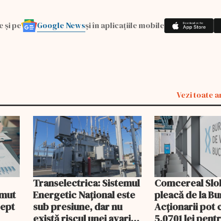
Google News
e și pe
și în aplicațiile mobile
Vezi toate a
Transelectrica: Sistemul
Comcereal Slo
umut
Energetic Național este
pleacă de la Bu
rept
sub presiune, dar nu
Acționarii pot 
există riscul unei avarii
5,0701 lei pent