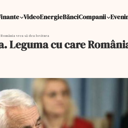
Finante
Video
Energie
Bănci
Companii
Eveni
România vrea să dea lovitura
a. Leguma cu care România 