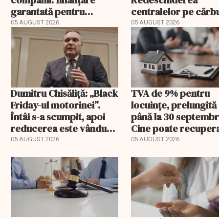
companii: finanțare
Redeschiderea
garantată pentru
centralelor pe cărb
carburant și transport
poate costa Români
05 AUGUST 2026
05 AUGUST 2026
peste un miliard de
Dumitru Chisăliță: „Black
TVA de 9% pentru
Friday-ul motorinei”.
locuințe, prelungită
Întâi s-a scumpit, apoi
până la 30 septembr
reducerea este vândută
Cine poate recuper
drept ajutor
diferența de taxă
05 AUGUST 2026
05 AUGUST 2026