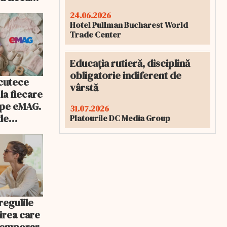
24.06.2026
Hotel Pullman Bucharest World
Trade Center
Educația rutieră, disciplină
obligatorie indiferent de
cutece
vârstă
la fiecare
 pe eMAG.
31.07.2026
de
Platourile DC Media Group
u
t cu
egulile
nirea care