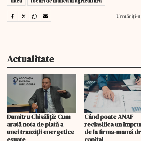
daea
locuri de munca in agricultura
Urmăriți-n
Actualitate
Dumitru Chisăliță: Cum
Când poate ANAF
arată nota de plată a
reclasifica un împr
unei tranziții energetice
de la firma-mamă d
eșuate
capital