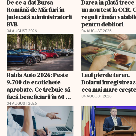
De ce a dat Bursa
Darea în plată trece
Română de Mărfuri în
un nou test la CCR. 
judecată administratorii
reguli rămân valabil
BVB
pentru debitori
04 AUGUST 2026
04 AUGUST 2026
Rabla Auto 2026: Peste
Leul pierde teren.
9.700 de ecotichete
Dolarul înregistreaz
aprobate. Ce trebuie să
cea mai mare creșt
facă beneficiarii în 60 de
04 AUGUST 2026
zile
04 AUGUST 2026