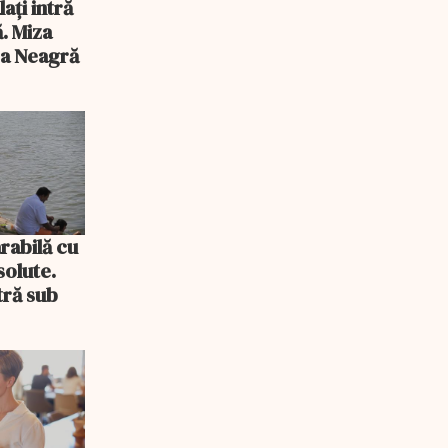
ați intră
ă. Miza
ea Neagră
rabilă cu
solute.
tră sub