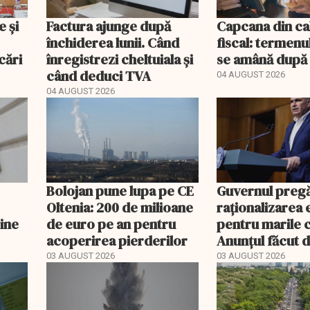
e și
Factura ajunge după
Capcana din ca
închiderea lunii. Când
fiscal: termenu
cări
înregistrezi cheltuiala și
se amână după 
când deduci TVA
04 AUGUST 2026
04 AUGUST 2026
Bolojan pune lupa pe CE
Guvernul preg
Oltenia: 200 de milioane
raționalizarea 
vine
de euro pe an pentru
pentru marile 
acoperirea pierderilor
Anunțul făcut 
03 AUGUST 2026
03 AUGUST 2026