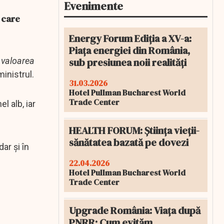
Evenimente
 care
Energy Forum Ediția a XV-a:
Piața energiei din România,
sub presiunea noii realități
o valoarea
inistrul.
31.03.2026
Hotel Pullman Bucharest World
Trade Center
l alb, iar
HEALTH FORUM: Știința vieții-
sănătatea bazată pe dovezi
ar şi în
22.04.2026
Hotel Pullman Bucharest World
Trade Center
Upgrade România: Viața după
PNRR: Cum evităm