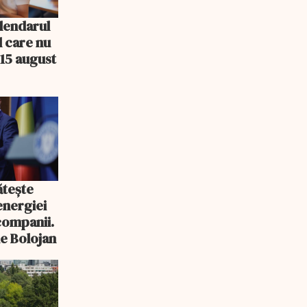
lendarul
l care nu
15 august
ătește
energiei
companii.
de Bolojan