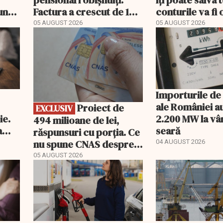
pensionari obișnuiți.
îți poate salva
une
Factura a crescut de 14
conturile va fi 
a
ori mai repede
05 AUGUST 2026
05 AUGUST 2026
EXCLUSIV
 euro
Importurile de
ale României a
Proiect de
EXCLUSIV
ie.
2.200 MW la vâ
494 milioane de lei,
a
seară
răspunsuri cu porția. Ce
nu spune CNAS despre
04 AUGUST 2026
noul PIAS
05 AUGUST 2026