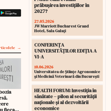
prăbușirea investițiilor în
2027?
27.05.2026
JW Marriott Bucharest Grand
Hotel, Sala Galați
CONFERINȚA
rticolele
UNIVERSITĂȚILOR EDIȚIA A
VI-A
10.06.2026
Universitatea de Științe Agronomice
și Medicină Veterinară din București
HEALTH FORUM: Investiția în
bozia
sănătate – pilon al securității
rsă.
naționale și al dezvoltării
cere
economice
ru fiecare