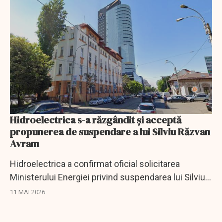
Hidroelectrica s-a răzgândit și acceptă
propunerea de suspendare a lui Silviu Răzvan
Avram
Hidroelectrica a confirmat oficial solicitarea
Ministerului Energiei privind suspendarea lui Silviu
Răzvan Avram din Consiliul de Supraveghere.
11 MAI 2026