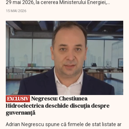
29 mai 2026, la cererea Ministerului Energiei,
acționarul majoritar.
15 MAI 2026
EXCLUSIV
Negrescu: Chestiunea
EXCLUSIV
Hidroelectrica deschide discuția despre
guvernanță
Adrian Negrescu spune că firmele de stat listate ar