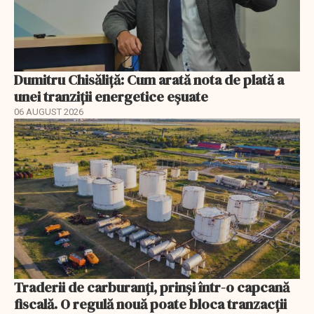
Dumitru Chisăliță: Cum arată nota de plată a
unei tranziții energetice eșuate
06 AUGUST 2026
Traderii de carburanți, prinși într-o capcană
fiscală. O regulă nouă poate bloca tranzacții