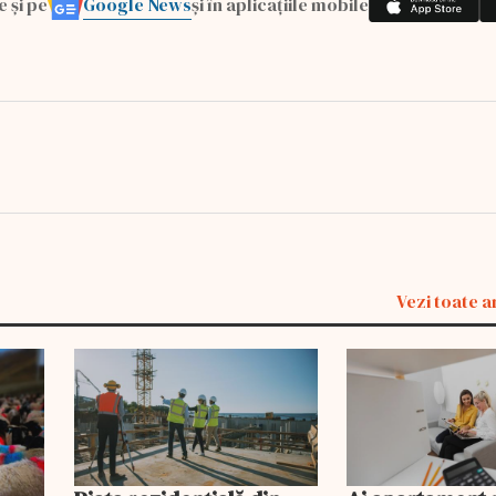
Google News
e și pe
și în aplicațiile mobile
Vezi toate a