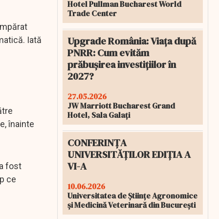
Hotel Pullman Bucharest World
Trade Center
cumpărat
Upgrade România: Viața după
matică. Iată
PNRR: Cum evităm
prăbușirea investițiilor în
2027?
27.05.2026
JW Marriott Bucharest Grand
ătre
Hotel, Sala Galați
e, înainte
CONFERINȚA
UNIVERSITĂȚILOR EDIȚIA A
VI-A
a fost
mp ce
10.06.2026
Universitatea de Științe Agronomice
și Medicină Veterinară din București