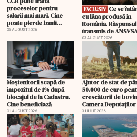
CCR pune frână
proceselor pentru
Ce se întâmplă
EXCLUSIV
salarii mai mari. Cine
cu lâna produsă în
poate pierde banii
România. Răspunsul
ceruți statului
transmis de ANSVS
05 AUGUST 2026
03 AUGUST 2026
Moștenitorii scapă de
Ajutor de stat de pâ
impozitul de 1% după
50.000 de euro pen
blocajul de la Cadastru.
crescătorii de bovin
Cine beneficiază
Camera Deputaților
aprobat schema
01 AUGUST 2026
31 IULIE 2026