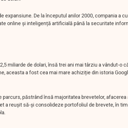
a de expansiune. De la începutul anilor 2000, compania a 
e online și inteligență artificială până la securitate infor
5 miliarde de dolari, însă trei ani mai târziu a vândut-o c
, aceasta a fost cea mai mare achiziție din istoria Googl
e parcurs, păstrând însă majoritatea brevetelor, afacerea 
t a reușit să-și consolideze portofoliul de brevete, în ti
la.