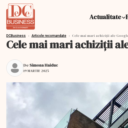
Actualitate
›
›
Cele mai mari achiziții ale Googl
DCBusiness
Articole recomandate
Cele mai mari achiziții al
De
Simona Haiduc
19 MARTIE 2025