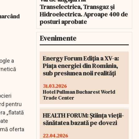
Transelectrica, Transgaz și
Hidroelectrica. Aproape 400 de
 marcând
posturi aprobate
Evenimente
Energy Forum Ediția a XV-a:
ogle a
Piața energiei din România,
rnetică
sub presiunea noii realități
31.03.2026
Hotel Pullman Bucharest World
cieri
Trade Center
ord pentru
a „flatată
HEALTH FORUM: Știința vieții-
oate
sănătatea bazată pe dovezi
urmă oferta
22.04.2026