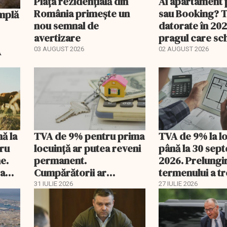
Piața rezidențială din
Ai apartament 
România primește un
sau Booking? 
nou semnal de
datorate în 202
avertizare
pragul care s
regimul fiscal
A
03 AUGUST 2026
02 AUGUST 2026
nă la
TVA de 9% pentru prima
TVA de 9% la l
tru
locuință ar putea reveni
până la 30 sep
e.
permanent.
2026. Prelungi
 a
Cumpărătorii ar
termenului a t
economisi zeci de mii de
comisia din Pa
31 IULIE 2026
27 IULIE 2026
lei