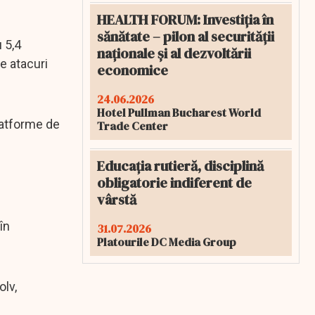
HEALTH FORUM: Investiția în
sănătate – pilon al securității
 5,4
naționale și al dezvoltării
e atacuri
economice
24.06.2026
Hotel Pullman Bucharest World
latforme de
Trade Center
Educația rutieră, disciplină
obligatorie indiferent de
vârstă
în
31.07.2026
Platourile DC Media Group
olv,