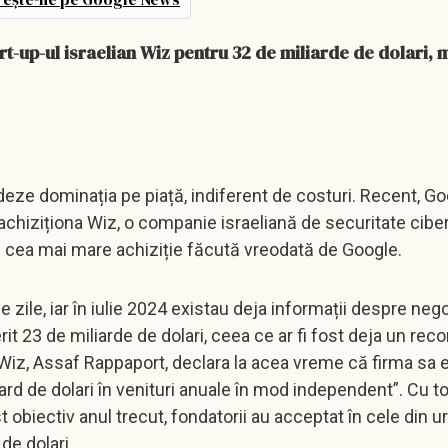
-up-ul israelian Wiz pentru 32 de miliarde de dolari,
deze dominația pe piață, indiferent de costuri. Recent, Go
 achiziționa Wiz, o companie israeliană de securitate cibe
te cea mai mare achiziție făcută vreodată de Google.
 zile, iar în iulie 2024 existau deja informații despre nego
rit 23 de miliarde de dolari, ceea ce ar fi fost deja un rec
Wiz, Assaf Rappaport, declara la acea vreme că firma sa er
iard de dolari în venituri anuale în mod independent”. Cu t
obiectiv anul trecut, fondatorii au acceptat în cele din 
de dolari.