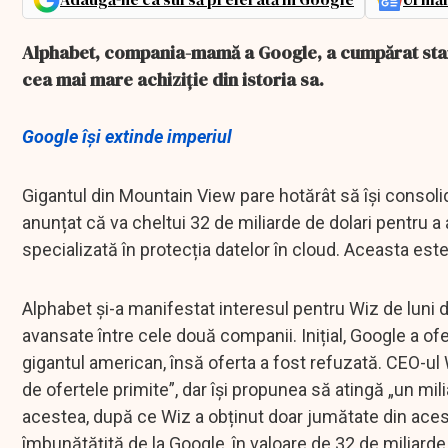
Alphabet, compania-mamă a Google, a cumpărat start
cea mai mare achiziție din istoria sa.
Google își extinde imperiul
Gigantul din Mountain View pare hotărât să își consoli
anunțat că va cheltui 32 de miliarde de dolari pentru a
specializată în protecția datelor în cloud. Aceasta es
Alphabet și-a manifestat interesul pentru Wiz de luni de
avansate între cele două companii. Inițial, Google a ofe
gigantul american, însă oferta a fost refuzată. CEO-ul 
de ofertele primite”, dar își propunea să atingă „un mil
acestea, după ce Wiz a obținut doar jumătate din acest 
îmbunătățită de la Google, în valoare de 32 de miliarde 