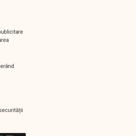
ublicitare
area
nerând
ecurității