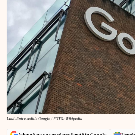
Unul dintre sediile Google / FOTO: Wikipedia
Adaugă-ne ca sursă preferată în Google
Urmăr