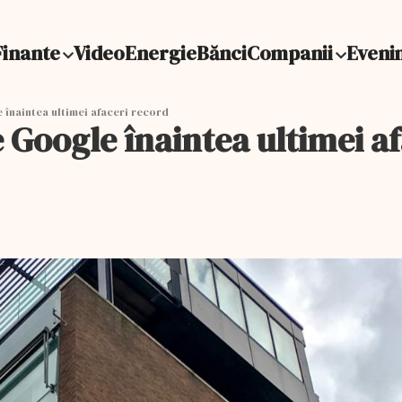
Finante
Video
Energie
Bănci
Companii
Eveni
e înaintea ultimei afaceri record
e Google înaintea ultimei a