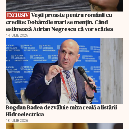
Vești proaste pentru românii cu
EXCLUSIV
credite: Dobânzile mari se mențin. Când
estimează Adrian Negrescu că vor scădea
14 IULIE 2026
Bogdan Badea dezvăluie miza reală a listării
Hidroelectrica
13 IULIE 2026