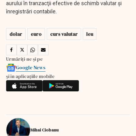
aurului în tranzacţii efective de schimb valutar şi
înregistrări contabile.
dolar
euro
curs valutar
leu
Urmăriți-ne și pe
Google News
și în aplicațiile mobile
Mihai Ciobanu