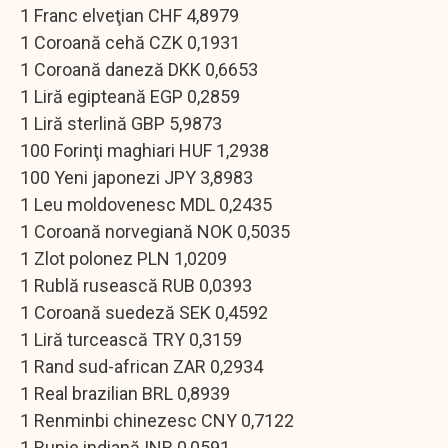
1 Franc elveţian CHF 4,8979
1 Coroană cehă CZK 0,1931
1 Coroană daneză DKK 0,6653
1 Liră egipteană EGP 0,2859
1 Liră sterlină GBP 5,9873
100 Forinţi maghiari HUF 1,2938
100 Yeni japonezi JPY 3,8983
1 Leu moldovenesc MDL 0,2435
1 Coroană norvegiană NOK 0,5035
1 Zlot polonez PLN 1,0209
1 Rublă rusească RUB 0,0393
1 Coroană suedeză SEK 0,4592
1 Liră turcească TRY 0,3159
1 Rand sud-african ZAR 0,2934
1 Real brazilian BRL 0,8939
1 Renminbi chinezesc CNY 0,7122
1 Rupie indiană INR 0,0591