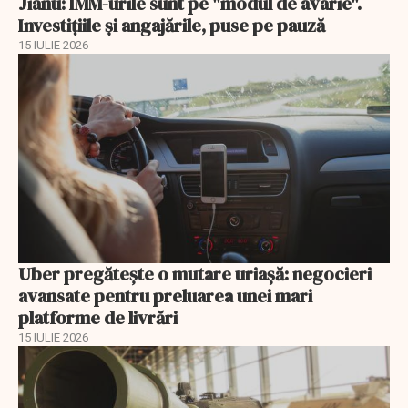
Jianu: IMM-urile sunt pe "modul de avarie".
Investițiile și angajările, puse pe pauză
15 IULIE 2026
Uber pregătește o mutare uriașă: negocieri
avansate pentru preluarea unei mari
platforme de livrări
15 IULIE 2026