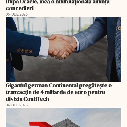
După Oracle, încă o multinaţională anunţă
concedieri
06 IULIE 2026
Gigantul german Continental pregătește o
tranzacție de 4 miliarde de euro pentru
divizia ContiTech
04 IULIE 2026