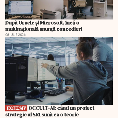
După Oracle şi Microsoft, încă o
multinaţională anunţă concedieri
08 IULIE 2026
EXCLUSIV
OCCULT-AI: când un proiect
EXCLUSIV
strategic al SRI sună ca o teorie