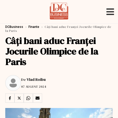
›
›
Câți bani aduc Franței Jocurile Olimpice de
DCBusiness
Finante
la Paris
Câți bani aduc Franței
Jocurile Olimpice de la
Paris
De
Vlad Roibu
07 AUGUST 2024