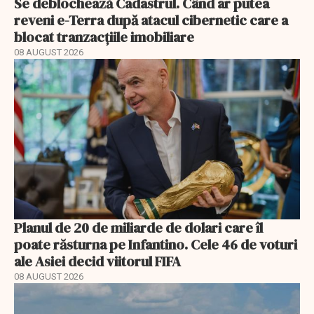
Se deblochează Cadastrul. Când ar putea
reveni e-Terra după atacul cibernetic care a
blocat tranzacțiile imobiliare
08 AUGUST 2026
Planul de 20 de miliarde de dolari care îl
poate răsturna pe Infantino. Cele 46 de voturi
ale Asiei decid viitorul FIFA
08 AUGUST 2026