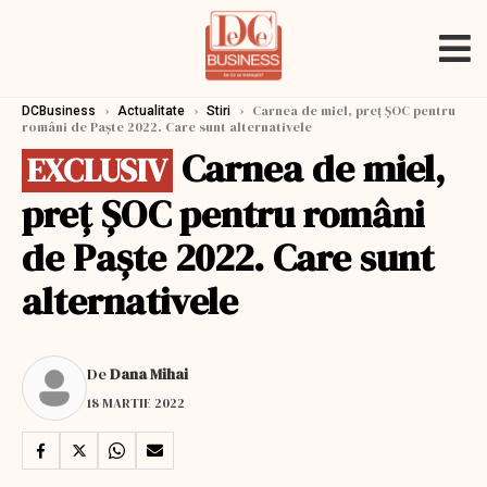
›
›
›
Carnea de miel, preţ ŞOC pentru
DCBusiness
Actualitate
Stiri
români de Paşte 2022. Care sunt alternativele
Carnea de miel,
EXCLUSIV
preţ ŞOC pentru români
de Paşte 2022. Care sunt
alternativele
De
Dana Mihai
18 MARTIE 2022