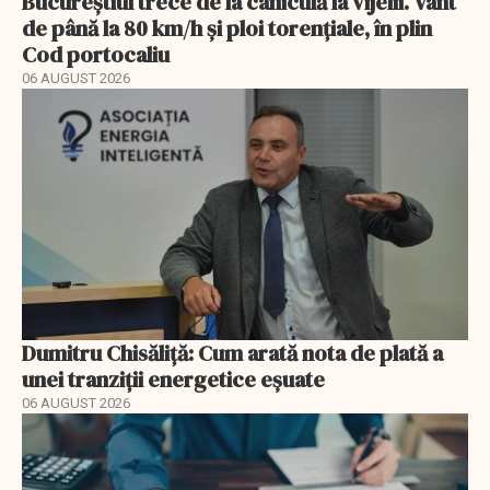
Bucureștiul trece de la caniculă la vijelii. Vânt
de până la 80 km/h și ploi torențiale, în plin
Cod portocaliu
06 AUGUST 2026
Dumitru Chisăliță: Cum arată nota de plată a
unei tranziții energetice eșuate
06 AUGUST 2026