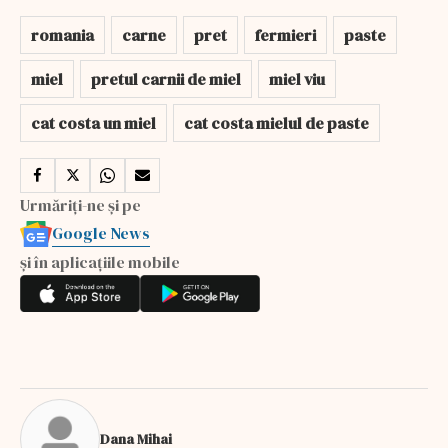
romania
carne
pret
fermieri
paste
miel
pretul carnii de miel
miel viu
cat costa un miel
cat costa mielul de paste
Urmăriți-ne și pe
Google News
și în aplicațiile mobile
Dana Mihai