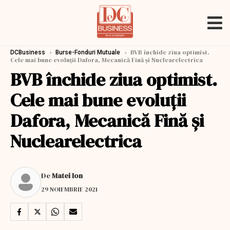
›
›
BVB închide ziua optimist.
DCBusiness
Burse-Fonduri Mutuale
Cele mai bune evoluții Dafora, Mecanică Fină şi Nuclearelectrica
BVB închide ziua optimist.
Cele mai bune evoluții
Dafora, Mecanică Fină şi
Nuclearelectrica
De
Matei Ion
29 NOIEMBRIE 2021