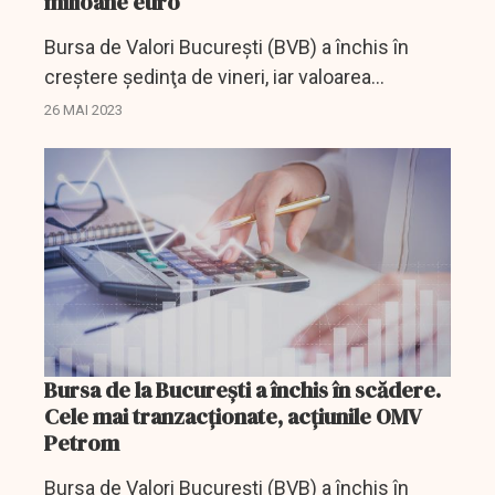
milioane euro
Bursa de Valori Bucureşti (BVB) a închis în
creştere şedinţa de vineri, iar valoarea
schimburilor s-a situat la 27,38 milioane de lei
26 MAI 2023
(5,52 milioane de euro).
Bursa de la Bucureşti a închis în scădere.
Cele mai tranzacționate, acțiunile OMV
Petrom
Bursa de Valori Bucureşti (BVB) a închis în