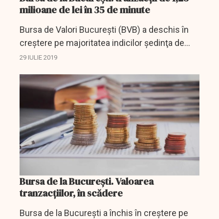
milioane de lei în 35 de minute
Bursa de Valori Bucureşti (BVB) a deschis în
creştere pe majoritatea indicilor şedinţa de
luni, iar indicele BET, care arată evoluţia celor
29 IULIE 2019
mai lichide 16 companii cu excepţia SIF-
urilor,...
Bursa de la Bucureşti. Valoarea
tranzacţiilor, în scădere
Bursa de la Bucureşti a închis în creştere pe