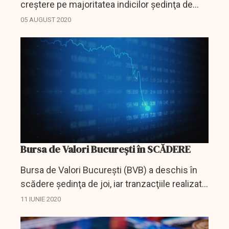
creştere pe majoritatea indicilor şedinţa de
miercuri, iar rulajul se cifra la 841.739 de lei
05 AUGUST 2020
(174.125 euro), după 35 de minute de
tranzacţionare.
Bursa de Valori Bucureşti în SCĂDERE
Bursa de Valori Bucureşti (BVB) a deschis în
scădere şedinţa de joi, iar tranzacţiile realizate
la 45 de minute după debut se ridicau la 7,43
11 IUNIE 2020
milioane de lei (1,54 milioane euro).