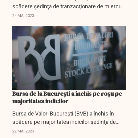
scădere şedinţa de tranzacţionare de miercuri,
iar valoarea schimburilor s-a situat la 20,38
24 MAI 2023
milioane de lei (4,1 milioane de euro).
Bursa de la București a închis pe roșu pe
majoritatea indicilor
Bursa de Valori Bucureşti (BVB) a închis în
scădere pe majoritatea indicilor şedinţa de
tranzacţionare de luni, iar valoarea
22 MAI 2023