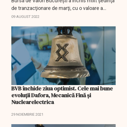
Bursa de Valori Bucureşti a închis mixt şedinţa
de tranzacţionare de marţi, cu o valoare a
tranzacţiilor de 31,8 milioane de lei (6,4
09 AUGUST 2022
milioane de euro).
BVB închide ziua optimist. Cele mai bune
evoluții Dafora, Mecanică Fină şi
Nuclearelectrica
29 NOIEMBRIE 2021