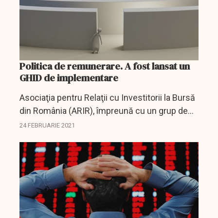
Politica de remunerare. A fost lansat un
GHID de implementare
Asociaţia pentru Relaţii cu Investitorii la Bursă
din România (ARIR), împreună cu un grup de
lucru format din avocaţi, consultanţi şi
24 FEBRUARIE 2021
reprezentanţi ai companiilor listate, anunţă
lansarea...