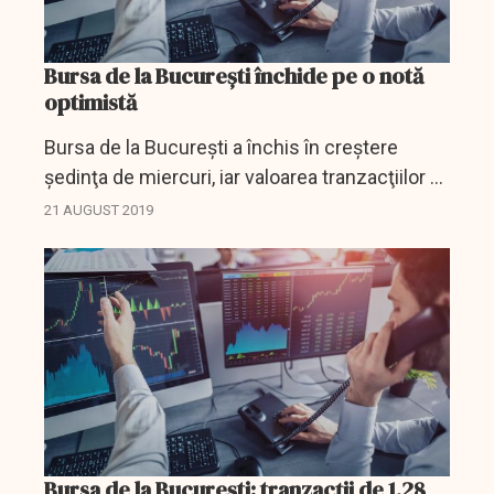
Bursa de la Bucureşti închide pe o notă
optimistă
Bursa de la Bucureşti a închis în creştere
şedinţa de miercuri, iar valoarea tranzacţiilor s-
a cifrat la 21,39 milioane de lei (4,53 milioane
21 AUGUST 2019
euro). Indicele BET, care indică evoluţia celor...
Bursa de la București: tranzacţii de 1,28