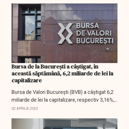
schimburilor s-a situat la 42,42 milioane de lei
(8,52 milioane de...
Bursa de la Bucureşti a câştigat, în
această săptămână, 6,2 miliarde de lei la
capitalizare
Bursa de Valori Bucureşti (BVB) a câştigat 6,2
miliarde de lei la capitalizare, respectiv 3,16%,
în această săptămână, iar valoarea
02 APRILIE 2023
tranzacţiilor cu acţiuni a scăzut cu 20,48%, în...