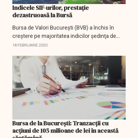
Indicele SIF-urilor, prestație
dezastruoasă la Bursă
Bursa de Valori Bucureşti (BVB) a închis în
creştere pe majoritatea indicilor şedinţa de
marţi, iar valoarea tranzacţiilor s-a cifrat la
18 FEBRUARIE 2020
27,81 milioane de lei (5,82 milioane de euro).
Bursa de la București: Tranzacţii cu
acţiuni de 105 milioane de lei în această