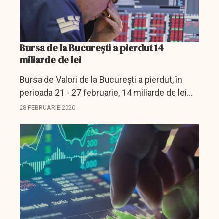
Bursa de la București a pierdut 14
miliarde de lei
Bursa de Valori de la Bucureşti a pierdut, în
perioada 21 - 27 februarie, 14 miliarde de lei
din capitalizare (2,9 miliarde de euro),
28 FEBRUARIE 2020
respectiv 7,7% , potrivit datelor BVB.