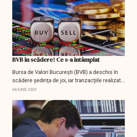
BVB în scădere! Ce s-a întâmplat
Bursa de Valori Bucureşti (BVB) a deschis în
scădere şedinţa de joi, iar tranzacţiile realizate
la o jumătate de oră după debut se ridicau la
04 IUNIE 2020
3,62 milioane de lei (748.082 euro).