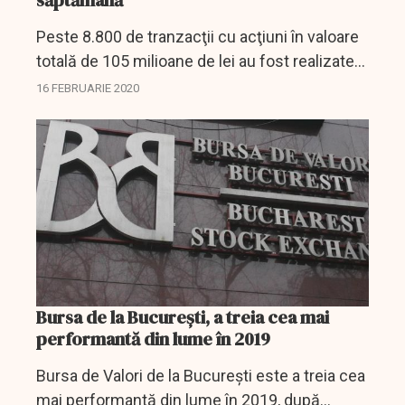
săptămână
Peste 8.800 de tranzacţii cu acţiuni în valoare
totală de 105 milioane de lei au fost realizate
în această săptămână pe Bursa de la
16 FEBRUARIE 2020
Bucureşti, aceasta fiind a doua cea mai slabă
valoare de...
Bursa de la Bucureşti, a treia cea mai
performantă din lume în 2019
Bursa de Valori de la Bucureşti este a treia cea
mai performantă din lume în 2019, după