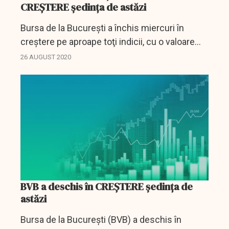
CREȘTERE ședința de astăzi
Bursa de la Bucureşti a închis miercuri în
creştere pe aproape toţi indicii, cu o valoare
totală a tranzacţiilor de 36,6 milioane de lei
26 AUGUST 2020
(7,56 milioane de euro), în scădere faţă de...
BVB a deschis în CREȘTERE ședința de
astăzi
Bursa de la Bucureşti (BVB) a deschis în