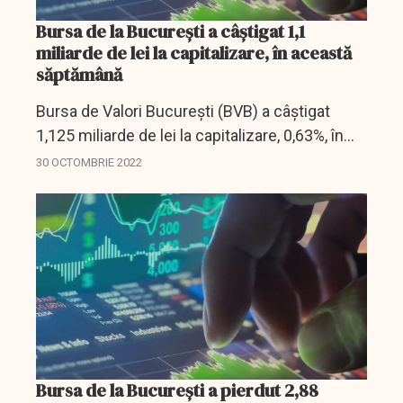
Bursa de la Bucureşti a câştigat 1,1
miliarde de lei la capitalizare, în această
săptămână
Bursa de Valori Bucureşti (BVB) a câştigat
1,125 miliarde de lei la capitalizare, 0,63%, în
această săptămână, iar valoarea tranzacţiilor
30 OCTOMBRIE 2022
cu acţiuni a crescut cu 7,32%, în comparaţie
cu...
Bursa de la Bucureşti a pierdut 2,88