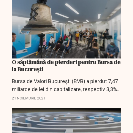
O săptămână de pierderi pentru Bursa de
la București
Bursa de Valori Bucureşti (BVB) a pierdut 7,47
miliarde de lei din capitalizare, respectiv 3,3%,
în această săptămână, iar valoarea
21 NOIEMBRIE 2021
tranzacţiilor cu acţiuni a înregistrat o creştere
cu...