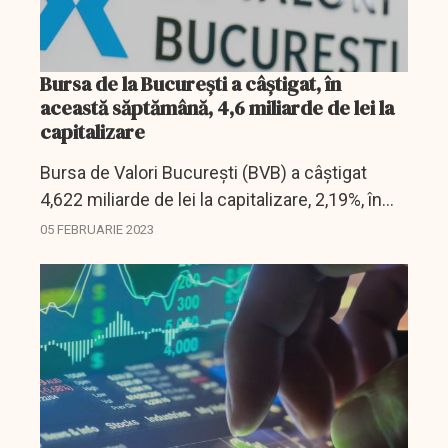
Bursa de la Bucureşti a câştigat, în
această săptămână, 4,6 miliarde de lei la
capitalizare
Bursa de Valori Bucureşti (BVB) a câştigat
4,622 miliarde de lei la capitalizare, 2,19%, în
această săptămână, iar valoarea tranzacţiilor
05 FEBRUARIE 2023
cu acţiuni a urcat cu 13,22%, în comparaţie
cu...