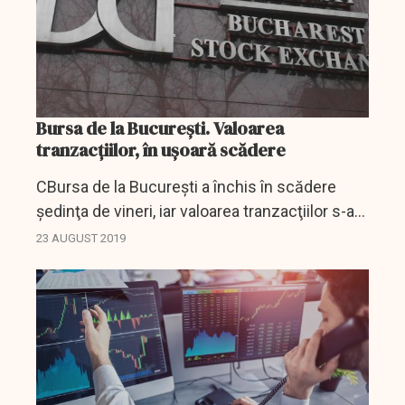
Bursa de la București. Valoarea
tranzacțiilor, în ușoară scădere
CBursa de la Bucureşti a închis în scădere
şedinţa de vineri, iar valoarea tranzacţiilor s-a
cifrat la 12,19 milioane de lei (2,582 milioane
23 AUGUST 2019
euro).