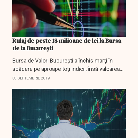
Rulaj de peste 18 milioane de lei la Bursa
de la București
Bursa de Valori Bucureşti a închis marţi în
scădere pe aproape toţi indicii, însă valoarea
totală a tranzacţiilor a crescut uşor la 18,03
03 SEPTEMBRIE 2019
milioane de lei (3,81 milioane de euro), faţă
de...