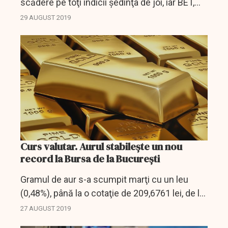
scădere pe toţi indicii şedinţa de joi, iar BET,
care arată evoluţia celor mai lichide 16
29 AUGUST 2019
companii cu excepţia SIF-urilor, înregistra o...
Curs valutar. Aurul stabilește un nou
record la Bursa de la București
Gramul de aur s-a scumpit marţi cu un leu
(0,48%), până la o cotaţie de 209,6761 lei, de la
208,6733 lei, cât anunţase luni Banca
27 AUGUST 2019
Naţională a României (BNR), aceasta fiind din