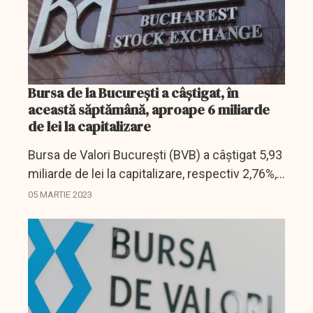
Bursa de la Bucureşti a câştigat, în
această săptămână, aproape 6 miliarde
de lei la capitalizare
Bursa de Valori Bucureşti (BVB) a câştigat 5,93
miliarde de lei la capitalizare, respectiv 2,76%,
în această săptămână, iar valoarea
05 MARTIE 2023
tranzacţiilor cu acţiuni a crescut de aproape
două ori...