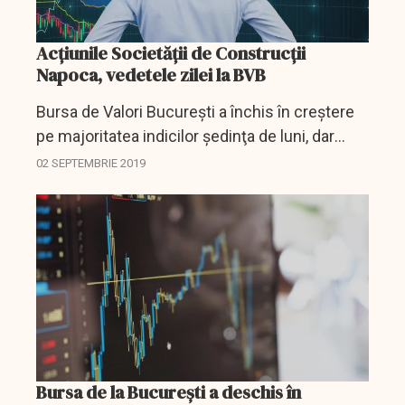
Acţiunile Societăţii de Construcţii
Napoca, vedetele zilei la BVB
Bursa de Valori Bucureşti a închis în creştere
pe majoritatea indicilor şedinţa de luni, dar
valoarea totală a tranzacţiilor scade la aproape
02 SEPTEMBRIE 2019
jumătate faţă de şedinţa precedentă, până...
Bursa de la Bucureşti a deschis în