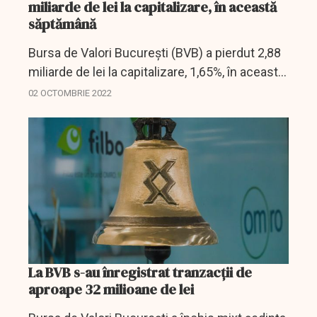
miliarde de lei la capitalizare, în această
săptămână
Bursa de Valori Bucureşti (BVB) a pierdut 2,88
miliarde de lei la capitalizare, 1,65%, în această
săptămână, iar valoarea tranzacţiilor cu acţiuni
02 OCTOMBRIE 2022
a scăzut cu 17,12 milioane de lei (-8,59%),...
La BVB s-au înregistrat tranzacţii de
aproape 32 milioane de lei