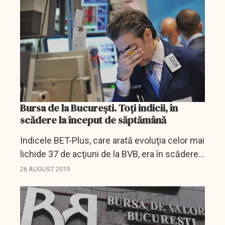
nouo valoare...
Bursa de la Bucureşti. Toți indicii, în
scădere la început de săptămână
Indicele BET-Plus, care arată evoluţia celor mai
lichide 37 de acţiuni de la BVB, era în scădere
cu 0,74%, în timp ce indicele BET-FI al SIF-urilor
26 AUGUST 2019
era pe minus cu 0,28%. BET-NG, indicele
celor...