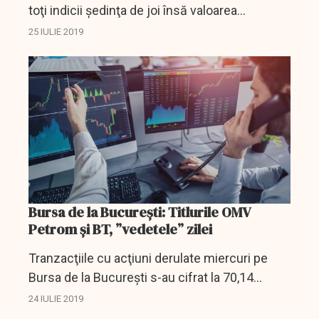
toţi indicii şedinţa de joi însă valoarea
tranzacţiilor a coborât la 38,38 milioane de lei
25 IULIE 2019
(8,13 milioane euro).
Bursa de la București: Titlurile OMV
Petrom şi BT, ”vedetele” zilei
Tranzacţiile cu acţiuni derulate miercuri pe
Bursa de la Bucureşti s-au cifrat la 70,14
milioane de lei, a treia cea mai bună valoare din
24 IULIE 2019
ultima lună, pe fondul unor schimburi au