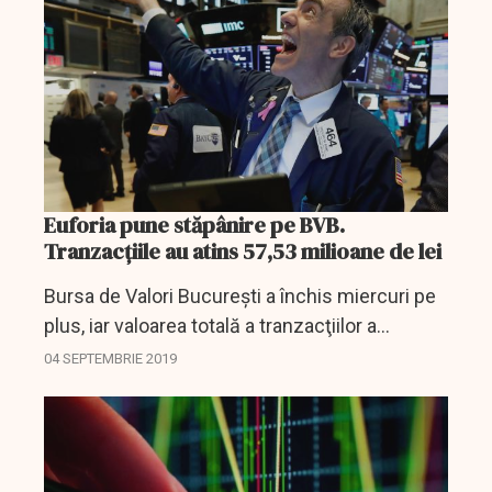
euro), după...
Euforia pune stăpânire pe BVB.
Tranzacțiile au atins 57,53 milioane de lei
Bursa de Valori Bucureşti a închis miercuri pe
plus, iar valoarea totală a tranzacţiilor a
crescut de peste trei ori faţă de şedinţa
04 SEPTEMBRIE 2019
precedentă, până la 57,53 milioane de lei
(12,17...