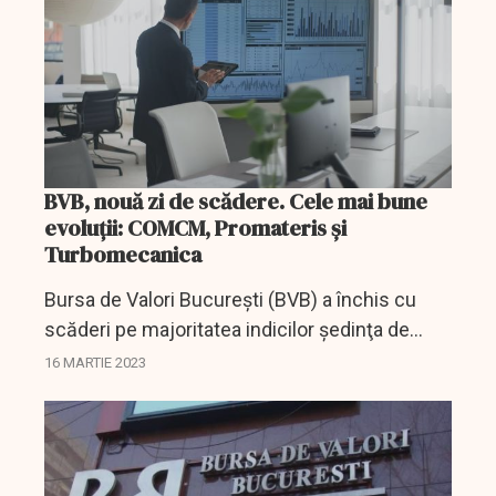
BVB, nouă zi de scădere. Cele mai bune
evoluţii: COMCM, Promateris şi
Turbomecanica
Bursa de Valori Bucureşti (BVB) a închis cu
scăderi pe majoritatea indicilor şedinţa de
tranzacţionare de joi, iar valoarea tranzacţiilor
16 MARTIE 2023
a fost de 50,36 milioane de lei (aproximativ
10,24...