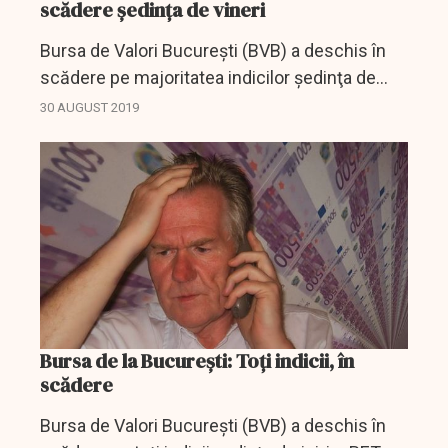
scădere şedinţa de vineri
Bursa de Valori Bucureşti (BVB) a deschis în
scădere pe majoritatea indicilor şedinţa de
vineri, iar BET, care arată evoluţia celor mai
30 AUGUST 2019
lichide 16 companii, înregistra o depreciere de
0,1%,...
Bursa de la București: Toți indicii, în
scădere
Bursa de Valori Bucureşti (BVB) a deschis în