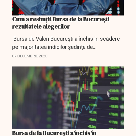
Cum a resimțit Bursa de la București
rezultatele alegerilor
Bursa de Valori Bucureşti a închis în scădere
pe majoritatea indicilor şedinţa de
tranzacţionare de luni iar valoarea tranzacţiilor
07 DECEMBRIE 2020
s-a cifrat la 32,53 milioane de lei (6,67 milioane
de...
Bursa de la București a închis în