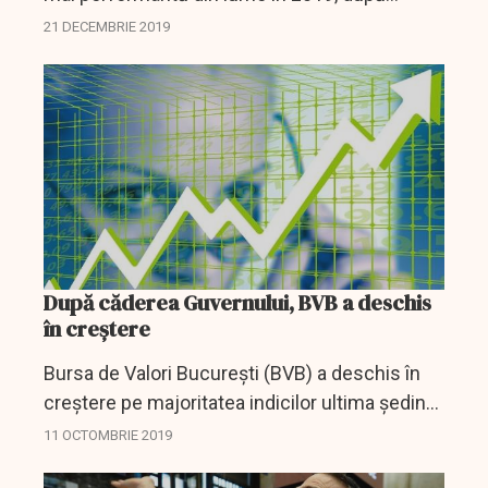
Grecia şi Rusia, în contextul în care în urmă cu
21 DECEMBRIE 2019
un an acţiunile de la bursa românească s-au...
După căderea Guvernului, BVB a deschis
în creștere
Bursa de Valori Bucureşti (BVB) a deschis în
creştere pe majoritatea indicilor ultima şedinţă
din această săptămână iar valoarea
11 OCTOMBRIE 2019
tranzacţiilor a depăşit 839.400 lei (176.729