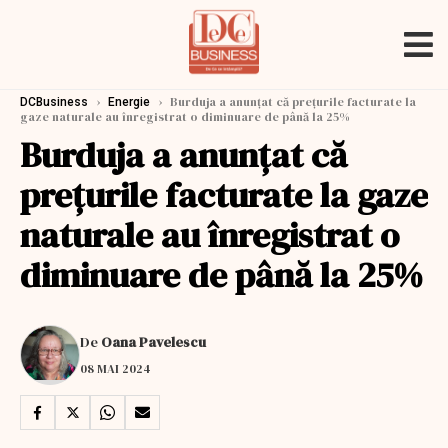
›
›
Burduja a anunțat că prețurile facturate la
DCBusiness
Energie
gaze naturale au înregistrat o diminuare de până la 25%
Burduja a anunțat că
prețurile facturate la gaze
naturale au înregistrat o
diminuare de până la 25%
De
Oana Pavelescu
08 MAI 2024