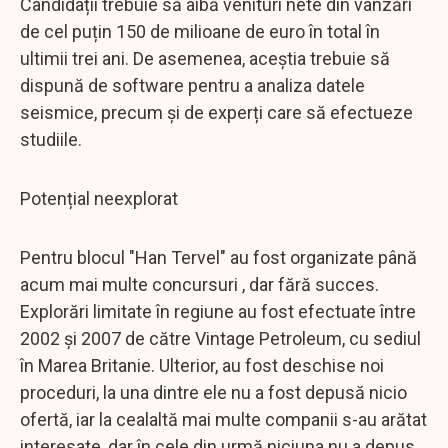
Candidații trebuie să aibă venituri nete din vânzări
de cel puțin 150 de milioane de euro în total în
ultimii trei ani. De asemenea, aceștia trebuie să
dispună de software pentru a analiza datele
seismice, precum și de experți care să efectueze
studiile.
Potențial neexplorat
Pentru blocul "Han Tervel" au fost organizate până
acum mai multe concursuri , dar fără succes.
Explorări limitate în regiune au fost efectuate între
2002 și 2007 de către Vintage Petroleum, cu sediul
în Marea Britanie. Ulterior, au fost deschise noi
proceduri, la una dintre ele nu a fost depusă nicio
ofertă, iar la cealaltă mai multe companii s-au arătat
interesate, dar în cele din urmă niciuna nu a depus