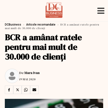
›
›
BCR a amânat ratele pentru
DCBusiness
Articole recomandate
mai mult de 30.000 de clienți
BCR a amânat ratele
pentru mai mult de
30.000 de clienți
De
Mara Ivan
19 MAI 2020