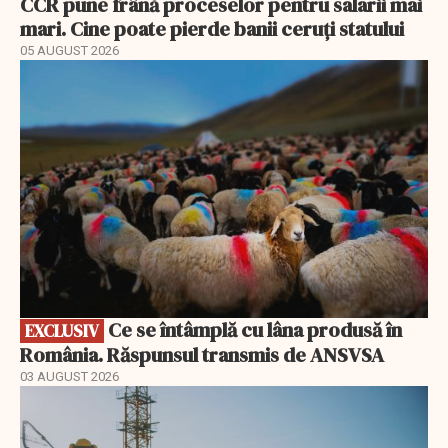
CCR pune frână proceselor pentru salarii mai
mari. Cine poate pierde banii ceruți statului
05 AUGUST 2026
EXCLUSIV
Ce se întâmplă cu lâna produsă în
EXCLUSIV
România. Răspunsul transmis de ANSVSA
03 AUGUST 2026