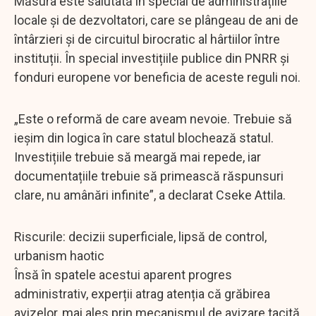
Măsura este salutată în special de administrațiile
locale și de dezvoltatori, care se plângeau de ani de
întârzieri și de circuitul birocratic al hârtiilor între
instituții. În special investițiile publice din PNRR și
fonduri europene vor beneficia de aceste reguli noi.
„Este o reformă de care aveam nevoie. Trebuie să
ieșim din logica în care statul blochează statul.
Investițiile trebuie să meargă mai repede, iar
documentațiile trebuie să primească răspunsuri
clare, nu amânări infinite”, a declarat Cseke Attila.
Riscurile: decizii superficiale, lipsă de control,
urbanism haotic
Însă în spatele acestui aparent progres
administrativ, experții atrag atenția că grăbirea
avizelor, mai ales prin mecanismul de avizare tacită,