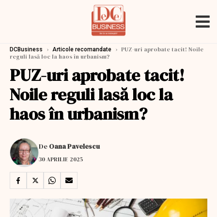
›
›
PUZ-uri aprobate tacit! Noile
DCBusiness
Articole recomandate
reguli lasă loc la haos în urbanism?
PUZ-uri aprobate tacit!
Noile reguli lasă loc la
haos în urbanism?
De
Oana Pavelescu
30 APRILIE 2025