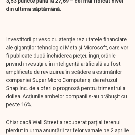
3,53 puncte până la 27,69 – cel mai ridicat nivel
din ultima săptămână.
Investitorii privesc cu atenție rezultatele financiare
ale giganților tehnologici Meta și Microsoft, care vor
fi publicate după închiderea pieței. Îngrijorările
privind investițiile în inteligență artificială au fost
amplificate de revizuirea în scădere a estimărilor
companiei Super Micro Computer și de refuzul
Snap Inc. de a oferi o prognoză pentru trimestrul al
doilea. Acțiunile ambelor companii s-au prăbușit cu
peste 16%.
Chiar dacă Wall Street a recuperat parțial terenul
pierdut în urma anunțării tarifelor vamale pe 2 aprilie