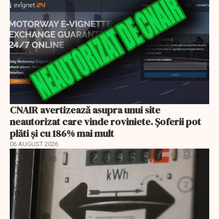
CNAIR avertizează asupra unui site
neautorizat care vinde roviniete. Șoferii pot
plăti și cu 186% mai mult
06 AUGUST 2026