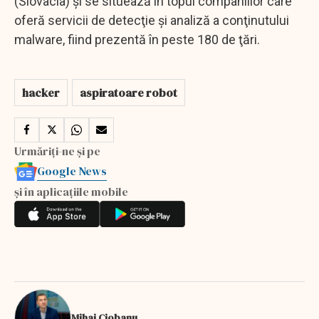
(Slovacia) şi se situează în topul companiilor care
oferă servicii de detecţie şi analiză a conţinutului
malware, fiind prezentă în peste 180 de ţări.
hacker
aspiratoare robot
Urmăriți-ne și pe
Google News
și în aplicațiile mobile
Mihai Ciobanu