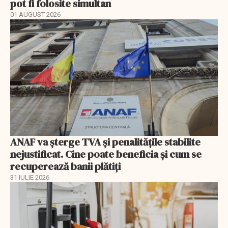
pot fi folosite simultan
01 AUGUST 2026
ANAF va șterge TVA și penalitățile stabilite
nejustificat. Cine poate beneficia și cum se
recuperează banii plătiți
31 IULIE 2026