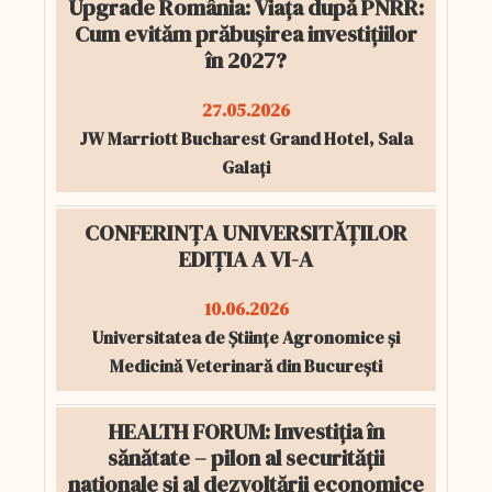
Upgrade România: Viața după PNRR:
Cum evităm prăbușirea investițiilor
în 2027?
27.05.2026
JW Marriott Bucharest Grand Hotel, Sala
Galați
CONFERINȚA UNIVERSITĂȚILOR
EDIȚIA A VI-A
10.06.2026
Universitatea de Științe Agronomice și
Medicină Veterinară din București
HEALTH FORUM: Investiția în
sănătate – pilon al securității
naționale și al dezvoltării economice