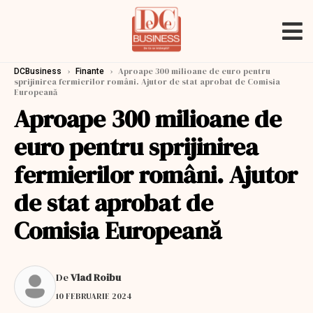
›
›
Aproape 300 milioane de euro pentru
DCBusiness
Finante
sprijinirea fermierilor români. Ajutor de stat aprobat de Comisia
Europeană
Aproape 300 milioane de
euro pentru sprijinirea
fermierilor români. Ajutor
de stat aprobat de
Comisia Europeană
De
Vlad Roibu
10 FEBRUARIE 2024