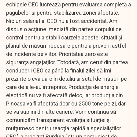
echipele CEO lucrează pentru evaluarea completă a
pagubelor şi pentru stabilizarea zonei afectate.
Niciun salariat al CEO nu a fost accidentat. Am
dispus o acţiune imediată din partea corpului de
control pentru a stabili cauzele acestei situaţii şi
planul de măsuri necesare pentru a preveni astfel
de incidente pe viitor. Prioritatea zero este
siguranţa angajaţilor. Totodată, am cerut din partea
conducerii CEO ca până la finalul zilei să îmi
prezinte o evaluare în detaliu şi setul de măsuri pe
care deja le-au întreprins. Producţia de energie
electrică nu va fi afectată deloc, iar producţia din
Pinoasa va fi afectată doar cu 2500 tone pe zi, dar
se va suplini din alte cariere. Vom continua să
comunicăm transparent evoluţia situaţiei şi
mulţumesc pentru reacţia rapidă a specialiştilor
CEO", a precizat Burduja, într-un comunicat de