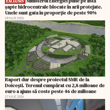
Ministerul Energiei pune pe listă
EXCLUSIV
șapte hidrocentrale blocate în arii protejate.
Unele sunt gata în proporție de peste 90%
28 IULIE 2026
Raport dur despre proiectul SMR de la
Doicești. Terenul cumpărat cu 2,8 milioane de
euro a ajuns să coste peste 46 de milioane
27 IULIE 2026