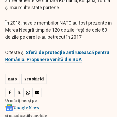
antrenamente se numără România, Bulgaria, Turcia
şi mai multe state partene.
În 2018, navele membrilor NATO au fost prezente în
Marea Neagră timp de 120 de zile, faţă de cele 80
de zile pe care le-au petrecut în 2017.
Citește și:
Sferă de protecție antirusească pentru
România. Propunere venită din SUA
nato
sea shield
Urmăriți-ne și pe
Google News
și în aplicațiile mobile