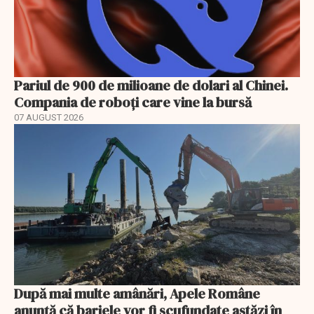
Pariul de 900 de milioane de dolari al Chinei.
Compania de roboți care vine la bursă
07 AUGUST 2026
După mai multe amânări, Apele Române
anunță că barjele vor fi scufundate astăzi în