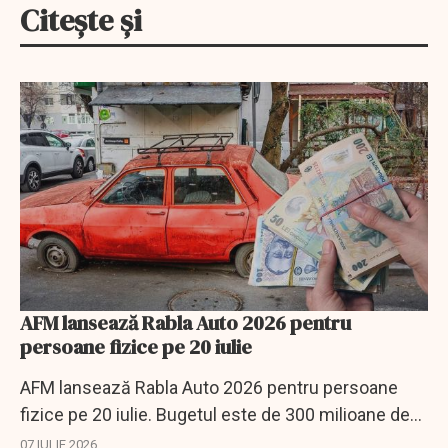
Citește și
AFM lansează Rabla Auto 2026 pentru
persoane fizice pe 20 iulie
AFM lansează Rabla Auto 2026 pentru persoane
fizice pe 20 iulie. Bugetul este de 300 milioane de
lei, iar ecotichetele ajung până la 18.500 de lei.
07 IULIE 2026