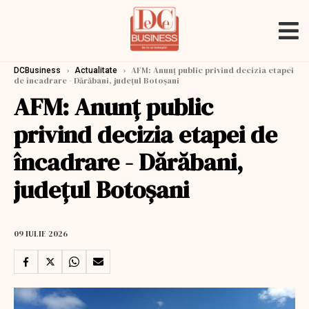
›
›
AFM: Anunţ public privind decizia etapei
DCBusiness
Actualitate
de încadrare - Dărăbani, județul Botoșani
AFM: Anunţ public
privind decizia etapei de
încadrare - Dărăbani,
județul Botoșani
09 IULIE 2026