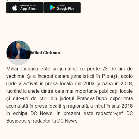
Mihai Ciobanu
Mihai Ciobanu este un jurnalist cu peste 23 de ani de
vechime. Şi-a început cariera jurnalistică în Ploieşti, acolo
unde a activat în presa locală din 2003 şi până în 2018,
lucrând la unele dintre cele mai importante publicaţii locale
şi site-uri de ştiri din judeţul Prahova.După experienţa
acumulată în presa locală şi regională, a intrat în anul 2018
în echipa DC News. În prezent este redactor-şef DC
Business şi redactor la DC News.