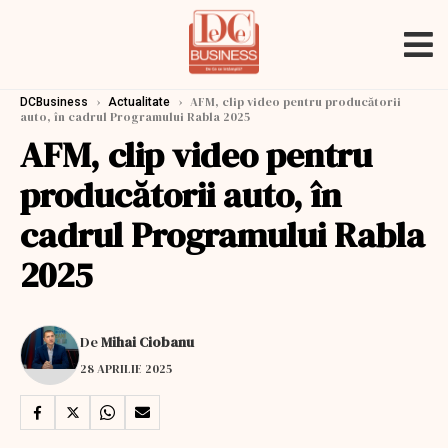
›
›
AFM, clip video pentru producătorii
DCBusiness
Actualitate
auto, în cadrul Programului Rabla 2025
AFM, clip video pentru
producătorii auto, în
cadrul Programului Rabla
2025
De
Mihai Ciobanu
28 APRILIE 2025