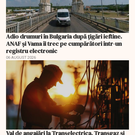
Adio drumuri în Bulgaria după țigări ieftine.
ANAF și Vama îi trec pe cumpărători într-un
registru electronic
06 AUGUST 2026
Val de angajări la Transelectrica, Transgaz și